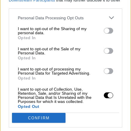
camino abierto para el mañana"
Downstream Participants
that may further disclose it to other
third parties.
Personal Data Processing Opt Outs
I want to opt-out of the Sharing of my
personal data.
Opted In
I want to opt-out of the Sale of my
Personal Data.
Opted In
I want to opt-out of processing my
Personal Data for Targeted Advertising.
Opted In
Esperamos que Pedro Sánchez
I want to opt-out of Collection, Use,
Retention, Sale, and/or Sharing of my
recupere el sentido de sus palabras
Personal Data that Is Unrelated with the
Purposes for which it was collected.
Opted Out
CONFIRM