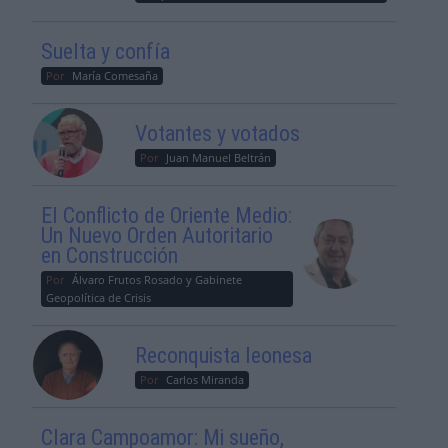
Suelta y confía
Por
María Comesaña
Votantes y votados
Por
Juan Manuel Beltrán
El Conflicto de Oriente Medio:
Un Nuevo Orden Autoritario
en Construcción
Por
Álvaro Frutos Rosado y Gabinete
Geopolítica de Crisis
Reconquista leonesa
Por
Carlos Miranda
Clara Campoamor: Mi sueño,