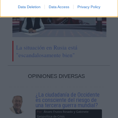
Data Deletion
Data Access
Privacy Policy
La situación en Rusia está
"escandalosamente bien"
OPINIONES DIVERSAS
¿La ciudadanía de Occidente
es consciente del riesgo de
una tercera guerra mundial?
Por
Álvaro Frutos Rosado y Gabinete
Geopolítica de Crisis