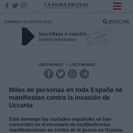
INFORMACION SOBRE LA
PROTECCIÓN DE TUS
BUSCAR
DOMINGO, 09 AGOSTO 2026
DATOS
Responsable:
Finalidad:
|
LOCO MUNDO
LOCO MUNDO
Datos tratados:
Miles de personas en toda España se
manifiestan contra la invasión de
Ucrania
Legitimación:
Este domingo las ciudades españoles se han
Destinatarios:
convertido en el escenario de multitudinarias
manifestaciones en contra de la guerra en Ucrania,