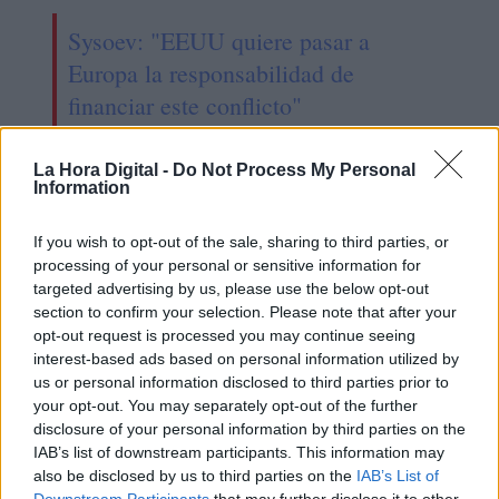
Sysoev: "EEUU quiere pasar a
Europa la responsabilidad de
financiar este conflicto"
La Hora Digital -
Do Not Process My Personal
Information
If you wish to opt-out of the sale, sharing to third parties, or
processing of your personal or sensitive information for
targeted advertising by us, please use the below opt-out
section to confirm your selection. Please note that after your
opt-out request is processed you may continue seeing
interest-based ads based on personal information utilized by
us or personal information disclosed to third parties prior to
your opt-out. You may separately opt-out of the further
disclosure of your personal information by third parties on the
Mario García de Castro: "Todas
IAB’s list of downstream participants. This information may
estas conquistas siguen siendo un
also be disclosed by us to third parties on the
IAB’s List of