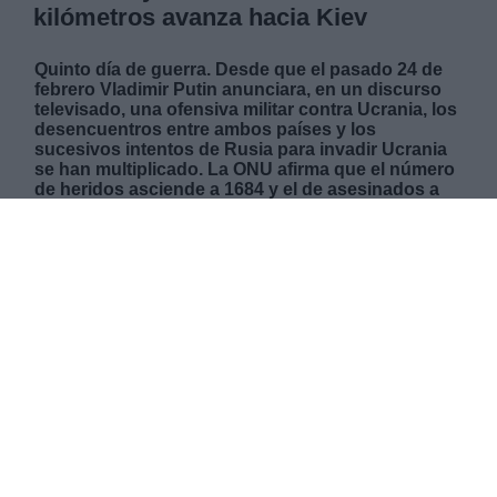
kilómetros avanza hacia Kiev
Quinto día de guerra. Desde que el pasado 24 de
febrero Vladimir Putin anunciara, en un discurso
televisado, una ofensiva militar contra Ucrania, los
desencuentros entre ambos países y los
sucesivos intentos de Rusia para invadir Ucrania
se han multiplicado. La ONU afirma que el número
de heridos asciende a 1684 y el de asesinados a
376, hasta el momento.
LUNES, 28 FEBRERO 2022
AUTOR MARIO ROMERO
Mas artículos del mismo autor/a