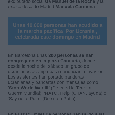
exdiputado socialista
Manuel de la Rocha
y la
exalcaldesa de Madrid
Manuela Carmena
.
Unas 40.000 personas han acudido a
la marcha pacífica 'Por Ucrania',
celebrada este domingo en Madrid
En Barcelona unas
300 personas se han
congregado en la plaza Cataluña
, donde
desde la noche del sábado un grupo de
ucranianos acampa para denunciar la invasión.
Los asistentes han portado banderas
ucranianas y pancartas con mensajes como
'Stop World War III'
(Detened la Tercera
Guerra Mundial), ‘NATO, Help’ (OTAN, ayuda) o
‘Say no to Putin’ (Dile no a Putin).
En Euskadi, miles de personas han salido a las