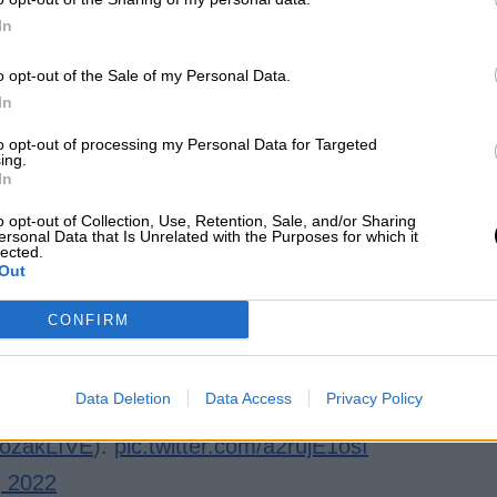
In
o opt-out of the Sale of my Personal Data.
que haría "lo necesario" para mantener el orden si
In
na nota publicada por el Kremlin, "cualquier acto 
incumplimiento de sus requisitos legales será
to opt-out of processing my Personal Data for Targeted
ing.
que los cometan serán "responsabilizadas". El mi
In
os de participar en las concentraciones.
o opt-out of Collection, Use, Retention, Sale, and/or Sharing
ersonal Data that Is Unrelated with the Purposes for which it
lected.
iudades de varios países europeos,
donde grup
Out
 las embajadas rusas para condenar el conflicto.
es fuera del continente, como una convocatoria e
CONFIRM
 acudieron centenares de personas.
Data Deletion
Data Access
Privacy Policy
nce to the property of the Russian State Duma
ozakLIVE
).
pic.twitter.com/a2rujE1osI
, 2022