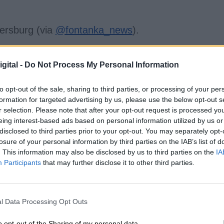
tersburg (via
@fontanka_news
).
, 2022
gital -
Do Not Process My Personal Information
to opt-out of the sale, sharing to third parties, or processing of your per
formation for targeted advertising by us, please use the below opt-out s
 derecho a la libertad de expresión o de
r selection. Please note that after your opt-out request is processed y
itraria de la libertad y pedimos que las
eing interest-based ads based on personal information utilized by us or
ctadas sean liberadas"
disclosed to third parties prior to your opt-out. You may separately opt-
losure of your personal information by third parties on the IAB’s list of
. This information may also be disclosed by us to third parties on the
IA
Participants
that may further disclose it to other third parties.
cenario de estas protestas,
incluyendo la capital
 Petersburgo y Ekaterimburgo. Los asistentes ha
la guerra
" para pedir el cese del conflicto tras
l Data Processing Opt Outs
adimir Putin, de atacar el país vecino. Según la
 personas han sido detenidas en Moscú, seguido 
o opt-out of the Sharing of my personal data.