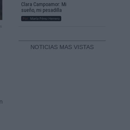
Clara Campoamor: Mi
sueño, mi pesadilla
Por
María Pérez Herrero
ss
NOTICIAS MAS VISTAS
n