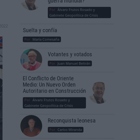
guerra mundial?
Por
Álvaro Frutos Rosado y
Gabinete Geopolítica de Crisis
2022
Suelta y confía
Por
María Comesaña
Votantes y votados
Por
Juan Manuel Beltrán
El Conflicto de Oriente
Medio: Un Nuevo Orden
Autoritario en Construcción
Por
Álvaro Frutos Rosado y
Gabinete Geopolítica de Crisis
Reconquista leonesa
Por
Carlos Miranda