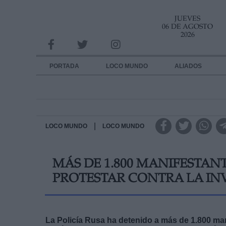
JUEVES
INFORMACION SOBRE LA PROTECCIÓN DE TUS DATOS
06 DE AGOSTO
2026
Responsable:
Finalidad:
PORTADA
LOCO MUNDO
ALIADOS
Datos tratados:
Legitimación:
Destinatarios:
|
LOCO MUNDO
LOCO MUNDO
Derechos:
MÁS DE 1.800 MANIFESTAN
link
PROTESTAR CONTRA LA IN
Información adicional
link
La Policía Rusa ha detenido a más de 1.800 man