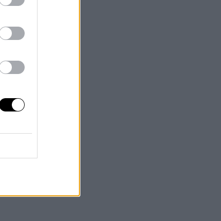
 se
de
smo
os
n