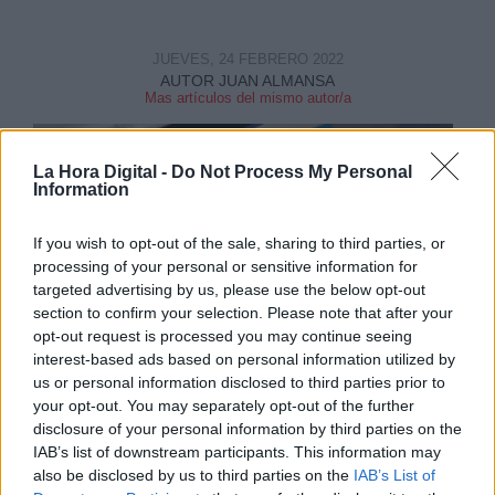
JUEVES, 24 FEBRERO 2022
AUTOR JUAN ALMANSA
Mas artículos del mismo autor/a
La Hora Digital -
Do Not Process My Personal
Information
If you wish to opt-out of the sale, sharing to third parties, or
processing of your personal or sensitive information for
targeted advertising by us, please use the below opt-out
section to confirm your selection. Please note that after your
opt-out request is processed you may continue seeing
interest-based ads based on personal information utilized by
us or personal information disclosed to third parties prior to
your opt-out. You may separately opt-out of the further
disclosure of your personal information by third parties on the
Las cuentas que se han visto
IAB’s list of downstream participants. This information may
bloqueadas son en su mayoría
also be disclosed by us to third parties on the
IAB’s List of
páginas especializadas en compartir