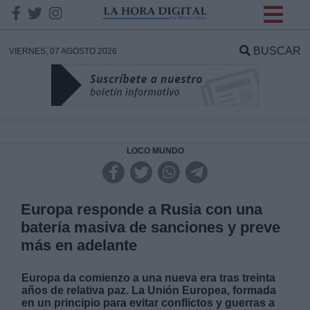
INFORMACION SOBRE LA
PROTECCIÓN DE TUS
BUSCAR
VIERNES, 07 AGOSTO 2026
DATOS
Responsable:
Finalidad:
LOCO MUNDO
Datos tratados:
Europa responde a Rusia con una
batería masiva de sanciones y preve
más en adelante
Legitimación:
Europa da comienzo a una nueva era tras treinta
Destinatarios:
años de relativa paz. La Unión Europea, formada
en un principio para evitar conflictos y guerras a