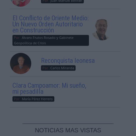
Por
Juan Manuel Beltrán
El Conflicto de Oriente Medio:
Un Nuevo Orden Autoritario
en Construcción
Por
Álvaro Frutos Rosado y Gabinete
Geopolítica de Crisis
Reconquista leonesa
Por
Carlos Miranda
Clara Campoamor: Mi sueño,
mi pesadilla
Por
María Pérez Herrero
NOTICIAS MAS VISTAS