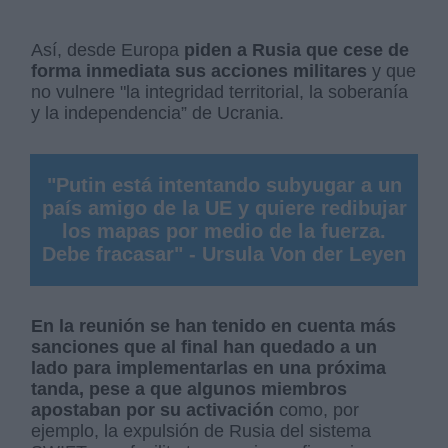
Así, desde Europa
piden a Rusia que cese de
forma inmediata sus acciones militares
y que
no vulnere "la integridad territorial, la soberanía
y la independencia” de Ucrania.
"Putin está intentando subyugar a un
país amigo de la UE y quiere redibujar
los mapas por medio de la fuerza.
Debe fracasar" - Ursula Von der Leyen
En la reunión se han tenido en cuenta más
sanciones que al final han quedado a un
lado para implementarlas en una próxima
tanda, pese a que algunos miembros
apostaban por su activación
como, por
ejemplo, la expulsión de Rusia del sistema