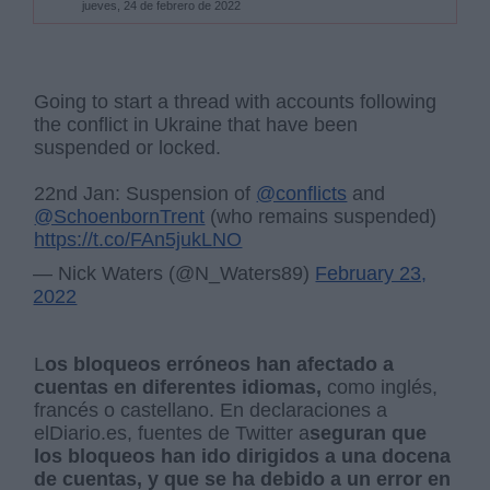
jueves, 24 de febrero de 2022
Going to start a thread with accounts following
the conflict in Ukraine that have been
suspended or locked.
22nd Jan: Suspension of
@conflicts
and
@SchoenbornTrent
(who remains suspended)
https://t.co/FAn5jukLNO
— Nick Waters (@N_Waters89)
February 23,
2022
L
os bloqueos erróneos han afectado a
cuentas en diferentes idiomas,
como inglés,
francés o castellano. En declaraciones a
elDiario.es, fuentes de Twitter a
seguran que
los bloqueos han ido dirigidos a una docena
de cuentas, y que se ha debido a un error en