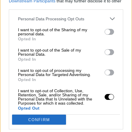
Downstream Participants
that may further disclose it to other
información de fuentes abiertas y en
third parties.
investigación OSINT
Personal Data Processing Opt Outs
I want to opt-out of the Sharing of my
personal data.
We’re closely investigating — but mass
Opted In
reporting is not a factor here.
I want to opt-out of the Sale of my
Personal Data.
A small number of human errors as part of our
Opted In
work to proactively address manipulated media
resulted in these incorrect enforcements. We’re
I want to opt-out of processing my
fixing the issue and reaching out directly to the
Personal Data for Targeted Advertising.
affected folks.
https://t.co/sxh9IFgug2
Opted In
— Yoel Roth (@yoyoel)
February 23, 2022
I want to opt-out of Collection, Use,
Retention, Sale, and/or Sharing of my
Personal Data that Is Unrelated with the
Purposes for which it was collected.
Desde la
comunidad OSINT
, por sus siglas en
Opted Out
inglés: open-source intelligence,
han temido
que se tratara de una campaña de denuncias
CONFIRM
masivas de usuarios controlados por Moscú
hacia cuantas que informan sobre el conflicto