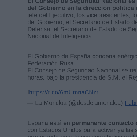
El Consejo de Seguridad Nacional es 
del Gobierno en la dirección política
jefe del Ejecutivo, los vicepresidentes, 
del Gobierno, el Secretario de Estado d
Defensa, el Secretario de Estado de Seg
Nacional de Inteligencia.
El Gobierno de España condena enérgicam
Federación Rusa.
El Consejo de Seguridad Nacional se reun
horas, bajo la presidencia de S.M. el Re
ℹ️
https://t.co/6mUmnaCNzr
— La Moncloa (@desdelamoncloa)
Febr
España está en
permanente contacto 
con Estados Unidos para activar ya las
preparando ante la escalada bélica de R