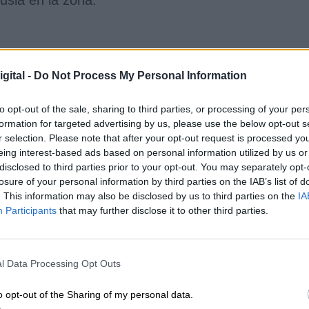
nicado por medio de la presidenta de la
gital -
Do Not Process My Personal Information
yen
y por el alto representante de Política Exterior
os europeos han comunicado que las tropas rusas
to opt-out of the sale, sharing to third parties, or processing of your per
oberano. Han culpado al presidente Putin de devolv
formation for targeted advertising by us, please use the below opt-out s
el pueblo europeo está al lado de los ucranianos.
r selection. Please note that after your opt-out request is processed y
nfrentamos a un acto de agresión sin
eing interest-based ads based on personal information utilized by us or
 rusos contra un país soberano e independiente
disclosed to third parties prior to your opt-out. You may separately opt-
s un paquete de sanciones masivas y
losure of your personal information by third parties on the IAB’s list of
ara su aprobación. Con este paquete, nos
. This information may also be disclosed by us to third parties on the
IA
s de la economía rusa bloqueando su acceso a
Participants
that may further disclose it to other third parties.
e para Rusia".
l Data Processing Opt Outs
a de la Comisión, están coordinadas cono
Estados
én con otros países como Japón y Australia.
o opt-out of the Sharing of my personal data.