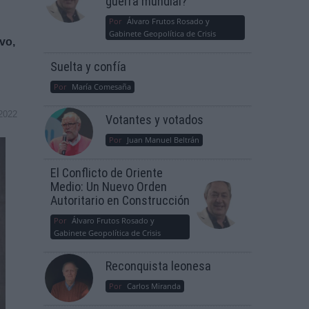
guerra mundial?
Por
Álvaro Frutos Rosado y
Gabinete Geopolítica de Crisis
vo,
Suelta y confía
Por
María Comesaña
2022
Votantes y votados
Por
Juan Manuel Beltrán
El Conflicto de Oriente
Medio: Un Nuevo Orden
Autoritario en Construcción
Por
Álvaro Frutos Rosado y
Gabinete Geopolítica de Crisis
Reconquista leonesa
Por
Carlos Miranda