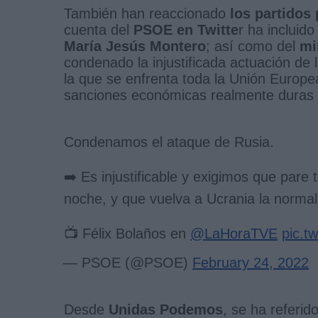
También han reaccionado
los partidos 
cuenta del
PSOE en Twitte
r ha incluid
María Jesús Montero
; así como del
mi
condenado la injustificada actuación de
la que se enfrenta toda la Unión Europ
sanciones económicas realmente duras 
Condenamos el ataque de Rusia.
➡️ Es injustificable y exigimos que pare
noche, y que vuelva a Ucrania la normal
📺 Félix Bolaños en
@LaHoraTVE
pic.t
— PSOE (@PSOE)
February 24, 2022
Desde
Unidas Podemos
, se ha referido