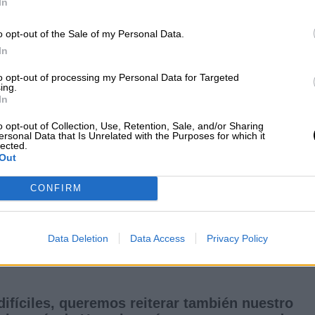
In
erribe la arquitectura de seguridad de Europa.
o opt-out of the Sale of my Personal Data.
In
la fuerza de nuestras democracias.
to opt-out of processing my Personal Data for Targeted
ing.
 pueblo.
In
ps://t.co/yzlCEiBjpw
https://t.co/g2saOX1zik
o opt-out of Collection, Use, Retention, Sale, and/or Sharing
ersonal Data that Is Unrelated with the Purposes for which it
lected.
Out
pea)
February 24, 2022
CONFIRM
 enérgicamente la acción que ha comenzado
un comunicado. En el mismo han "exigido el cese
Data Deletion
Data Access
Privacy Policy
ue se multiplique el número de víctimas, así como 
rnacionalmente reconocido de la Federación Rusa".
difíciles, queremos reiterar también nuestro