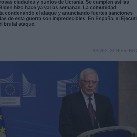
rosas ciudades y puntos de Ucrania. Se cumplen así las
 Biden hizo hace ya varias semanas. La comunidad
ata condenando el ataque y anunciando fuertes sanciones
s de esta guerra son impredecibles. En España, el Ejecuti
l brutal ataque.
JUEVES, 24 FEBRERO 