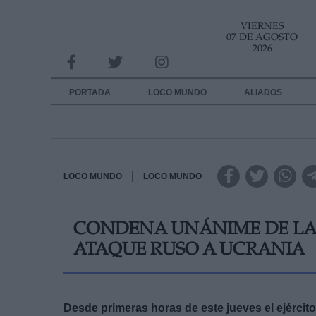
VIERNES
INFORMACION SOBRE LA PROTECCIÓN DE TUS DATOS
07 DE AGOSTO
2026
Responsable:
Finalidad:
PORTADA
LOCO MUNDO
ALIADOS
Datos tratados:
Legitimación:
Destinatarios:
|
LOCO MUNDO
LOCO MUNDO
Derechos:
CONDENA UNÁNIME DE LA
link
ATAQUE RUSO A UCRANIA
Información adicional
link
Desde primeras horas de este jueves el ejércit