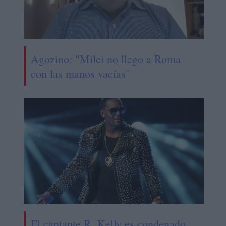
Agozino: "Milei no llego a Roma
con las manos vacías"
El cantante R. Kelly es condenado