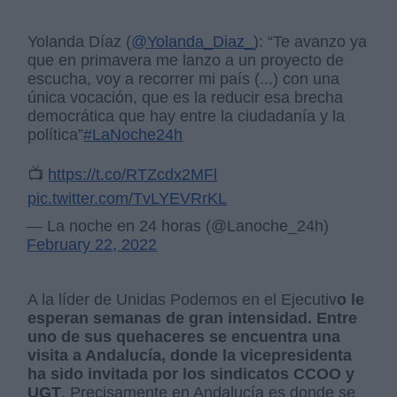
Yolanda Díaz (
@Yolanda_Diaz_
): “Te avanzo ya
que en primavera me lanzo a un proyecto de
escucha, voy a recorrer mi país (...) con una
única vocación, que es la reducir esa brecha
democrática que hay entre la ciudadanía y la
política”
#LaNoche24h
📺
https://t.co/RTZcdx2MFl
pic.twitter.com/TvLYEVRrKL
— La noche en 24 horas (@Lanoche_24h)
February 22, 2022
A la líder de Unidas Podemos en el Ejecutiv
o le
esperan semanas de gran intensidad. Entre
uno de sus quehaceres se encuentra una
visita a Andalucía, donde la vicepresidenta
ha sido invitada por los sindicatos CCOO y
UGT
. Precisamente en Andalucía es donde se