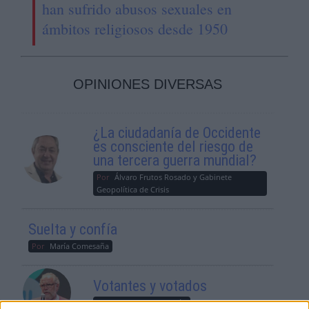
han sufrido abusos sexuales en
ámbitos religiosos desde 1950
OPINIONES DIVERSAS
¿La ciudadanía de Occidente
es consciente del riesgo de
una tercera guerra mundial?
Por
Álvaro Frutos Rosado y Gabinete
Geopolítica de Crisis
Suelta y confía
Por
María Comesaña
Votantes y votados
Por
Juan Manuel Beltrán