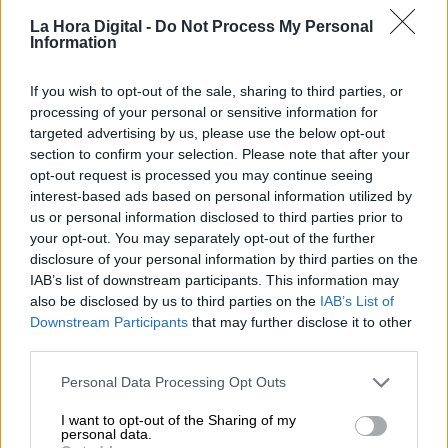
La Hora Digital -
Do Not Process My Personal
Information
El Conflicto de Oriente Medio:
Un Nuevo Orden Autoritario
en Construcción
If you wish to opt-out of the sale, sharing to third parties, or
processing of your personal or sensitive information for
Por
Álvaro Frutos Rosado y Gabinete
Geopolítica de Crisis
targeted advertising by us, please use the below opt-out
section to confirm your selection. Please note that after your
opt-out request is processed you may continue seeing
Reconquista leonesa
interest-based ads based on personal information utilized by
Por
Carlos Miranda
us or personal information disclosed to third parties prior to
your opt-out. You may separately opt-out of the further
disclosure of your personal information by third parties on the
Clara Campoamor: Mi sueño,
IAB’s list of downstream participants. This information may
mi pesadilla
also be disclosed by us to third parties on the
IAB’s List of
Por
María Pérez Herrero
Downstream Participants
that may further disclose it to other
third parties.
Personal Data Processing Opt Outs
NOTICIAS MAS VISTAS
I want to opt-out of the Sharing of my
personal data.