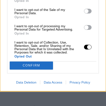
Opted In
I want to opt-out of the Sale of my
Personal Data.
Opted In
|
LABERINTO ESPAÑOL
LABERINTO ESPAÑOL
I want to opt-out of processing my
Personal Data for Targeted Advertising.
Opted In
Yolanda Díaz anuncia el inicio de su
I want to opt-out of Collection, Use,
proyecto político que aspira a ser de
Retention, Sale, and/or Sharing of my
Personal Data that Is Unrelated with the
“mayorías”
Purposes for which it was collected.
Opted Out
Desde hace varios meses se venía hablando de
CONFIRM
una plataforma de izquierdas liderada por Yolanda
Díaz, vicepresidenta segunda y ministra de
Trabajo. Ahora por fin ha despejado las dudas en
torno a este proyecto, sí se llevará a cabo. Tan
Data Deletion
Data Access
Privacy Policy
solo falta conocer el cómo y si será ella misma la
candidata.