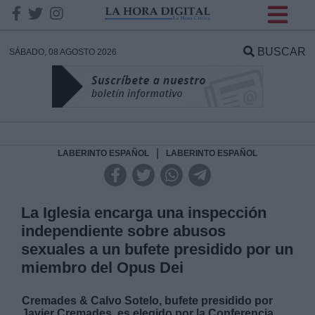
INFORMACION SOBRE LA
PROTECCIÓN DE TUS
BUSCAR
SÁBADO, 08 AGOSTO 2026
DATOS
Responsable:
Finalidad:
|
LABERINTO ESPAÑOL
LABERINTO ESPAÑOL
Datos tratados:
La Iglesia encarga una inspección
independiente sobre abusos
sexuales a un bufete presidido por un
Legitimación:
miembro del Opus Dei
Destinatarios:
Cremades & Calvo Sotelo, bufete presidido por
Javier Cremades, es elegido por la Conferencia