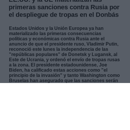
primeras sanciones contra Rusia por
el despliegue de tropas en el Donbás
Estados Unidos y la Unión Europea ya han
materializado las primeras consecuencias
políticas y económicas contra Rusia ante el
anuncio de que el presidente ruso, Vladimir Putin,
reconoció este lunes la independencia de las
"repúblicas populares" de Donetsk y Lugansk, al
Este de Ucrania, y ordenó el envío de tropas rusas
a la zona. El presidente estadounidense, Joe
Biden, ha calificado estas acciones como "el
principio de la invasión" y tanto Washington como
Bruselas han asegurado que las sanciones serán
mucho mayores si Moscú extiende el conflicto al
resto del país.
MIÉRCOLES, 23 FEBRERO 2022
AUTOR SANDRA GONZÁLEZ
Mas artículos del mismo autor/a