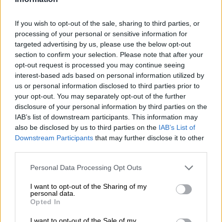
priorizando la búsqueda de "una solución
diplomática" frente a "la agresión, la
If you wish to opt-out of the sale, sharing to third parties, or
provocación y las acusaciones falsas de
processing of your personal or sensitive information for
Rusia".
targeted advertising by us, please use the below opt-out
section to confirm your selection. Please note that after your
Ucrania
Rusia
Putin
Estados Unidos
opt-out request is processed you may continue seeing
interest-based ads based on personal information utilized by
us or personal information disclosed to third parties prior to
NOTICIAS RELACIONADAS
your opt-out. You may separately opt-out of the further
disclosure of your personal information by third parties on the
IAB’s list of downstream participants. This information may
also be disclosed by us to third parties on the
IAB’s List of
Downstream Participants
that may further disclose it to other
third parties.
Personal Data Processing Opt Outs
I want to opt-out of the Sharing of my
personal data.
Opted In
I want to opt-out of the Sale of my