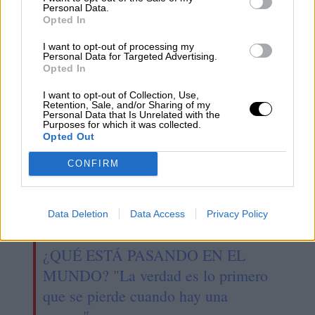
¿Qué está Pasando en el Mundo?
Personal Data.
Opted In
Las declaraciones del Papa "rompen
la guerra de relatos"
I want to opt-out of processing my
Personal Data for Targeted Advertising.
Opted In
I want to opt-out of Collection, Use,
Retention, Sale, and/or Sharing of my
Personal Data that Is Unrelated with the
Purposes for which it was collected.
Opted Out
CONFIRM
Data Deletion
Data Access
Privacy Policy
¿QUÉ ESTÁ PASANDO EN EL
MUNDO? "La verdad es lo primero
que se pierde cuando hay una