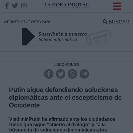
INFORMACION SOBRE LA
PROTECCIÓN DE TUS
BUSCAR
VIERNES, 07 AGOSTO 2026
DATOS
Responsable:
Finalidad:
LOCO MUNDO
Datos tratados:
Putin sigue defendiendo soluciones
diplomáticas ante el escepticismo de
Occidente
Legitimación:
Vladimir Putin ha afirmado ante los ciudadanos
Destinatarios:
rusos que sigue "abierto al diálogo" y "a la
búsqueda de soluciones diplomáticas a los