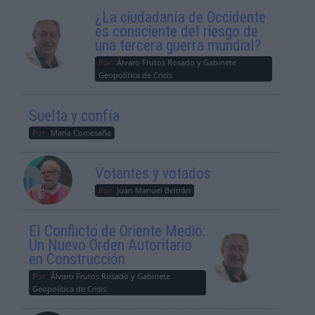
¿La ciudadanía de Occidente
es consciente del riesgo de
una tercera guerra mundial?
Por
Álvaro Frutos Rosado y Gabinete
Geopolítica de Crisis
Suelta y confía
Por
María Comesaña
Votantes y votados
Por
Juan Manuel Beltrán
El Conflicto de Oriente Medio:
Un Nuevo Orden Autoritario
en Construcción
Por
Álvaro Frutos Rosado y Gabinete
Geopolítica de Crisis