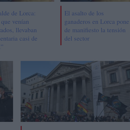
alde de Lorca:
El asalto de los
 que venían
ganaderos en Lorca pone
rados, llevaban
de manifiesto la tensión
entaria casi de
del sector
a”