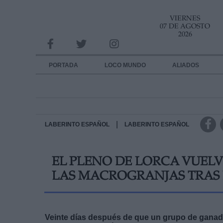
VIERNES
INFORMACION SOBRE LA PROTECCIÓN DE TUS DATOS
07 DE AGOSTO
2026
Responsable:
Finalidad:
PORTADA
LOCO MUNDO
ALIADOS
Datos tratados:
Legitimación:
Destinatarios:
|
LABERINTO ESPAÑOL
LABERINTO ESPAÑOL
Derechos:
EL PLENO DE LORCA VUEL
link
LAS MACROGRANJAS TRAS 
Información adicional
link
Veinte días después de que un grupo de ganader