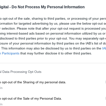
 ganaderos no les afecta la moción", apuntó a
gital -
Do Not Process My Personal Information
IU-Verdes en Lorca.
to opt-out of the sale, sharing to third parties, or processing of your per
formation for targeted advertising by us, please use the below opt-out s
 los ganaderos en Lorca pone de manifiesto
r selection. Please note that after your opt-out request is processed y
l sector
eing interest-based ads based on personal information utilized by us or
disclosed to third parties prior to your opt-out. You may separately opt-
losure of your personal information by third parties on the IAB’s list of
22
. This information may also be disclosed by us to third parties on the
IA
Participants
that may further disclose it to other third parties.
loquear el rechazo oficial del parlamento
l Data Processing Opt Outs
 que sumar las mociones que Vox está
sus respectivos ayuntamientos
, donde condena l
o opt-out of the Sharing of my personal data.
o de Lorca contra los ganaderos". Para el Diego Jo
In
te asalto violento como una respuesta a la supuesta
o opt-out of the Sale of my Personal Data.
In