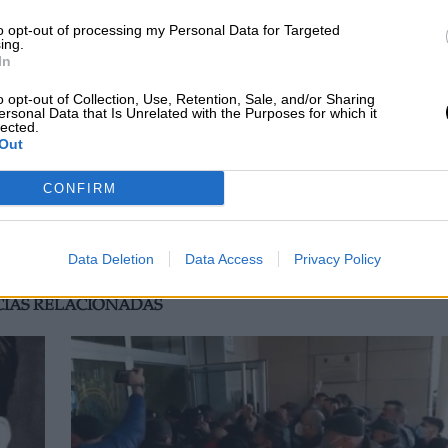
to opt-out of processing my Personal Data for Targeted
ing.
e Lorca: “Creo que venían preparados,
In
umentaria casi de guerra”
o opt-out of Collection, Use, Retention, Sale, and/or Sharing
ersonal Data that Is Unrelated with the Purposes for which it
lected.
 2022
Out
CONFIRM
Data Deletion
Data Access
Privacy Policy
CIAS RELACIONADAS