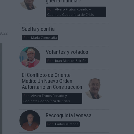
guerra mundial?
Por
Álvaro Frutos Rosado y
Gabinete Geopolítica de Crisis
Suelta y confía
2022
Por
María Comesaña
Votantes y votados
Por
Juan Manuel Beltrán
El Conflicto de Oriente
Medio: Un Nuevo Orden
Autoritario en Construcción
Por
Álvaro Frutos Rosado y
Gabinete Geopolítica de Crisis
Reconquista leonesa
Por
Carlos Miranda