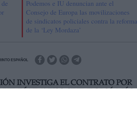
 de
Podemos e IU denuncian ante el
or
Consejo de Europa las movilizaciones
de sindicatos policiales contra la reform
de la ‘Ley Mordaza’
RINTO ESPAÑOL
IÓN INVESTIGA EL CONTRATO POR
ABEL DÍAZ AYUSO SE EMBOLSÓ MÁS
r a los tribunales, concretamente al Tribunal Supremo, que
e Madrid, Isabel Díaz Ayuso, en el caso de que se encuentre
Antocorrupción ha anunciado este martes que abre diligencias