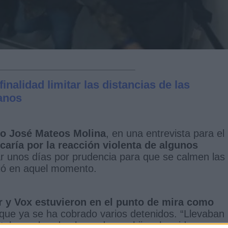
nalidad limitar las distancias de las
anos
go José Mateos Molina
, en una entrevista para el
caría por la reacción violenta de algunos
 unos días por prudencia para que se calmen las
ió en aquel momento.
r y Vox estuvieron en el punto de mira como
 que ya se ha cobrado varios detenidos. “Llevaban
taban robando el pan de sus hijos, ha sido una