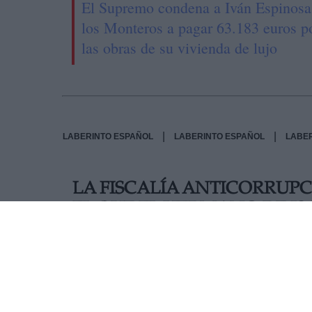
El Supremo condena a Iván Espinosa
los Monteros a pagar 63.183 euros p
las obras de su vivienda de lujo
|
|
LABERINTO ESPAÑOL
LABERINTO ESPAÑOL
LABE
LA FISCALÍA ANTICORRUPC
EL QUE EL HERMANO DE IS
DE 60.000 EUROS
La crisis interna que sacude al PP podría llega
investigaría a la presidenta de la Comunidad d
indicios de delito. Por lo pronto, la Fiscalía 