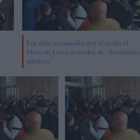
Los siete encausados por el asalto al
Pleno de Lorca acusados de “desórdenes
públicos”