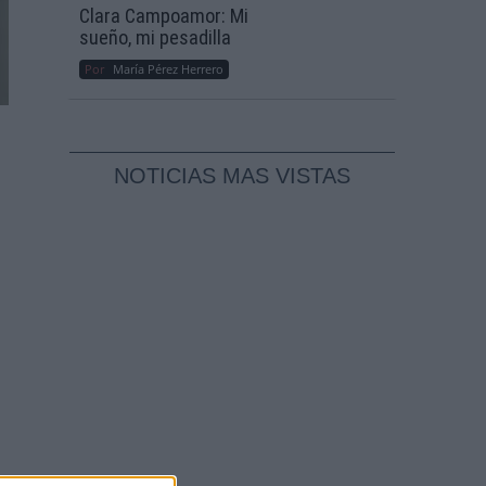
Clara Campoamor: Mi
sueño, mi pesadilla
Por
María Pérez Herrero
NOTICIAS MAS VISTAS