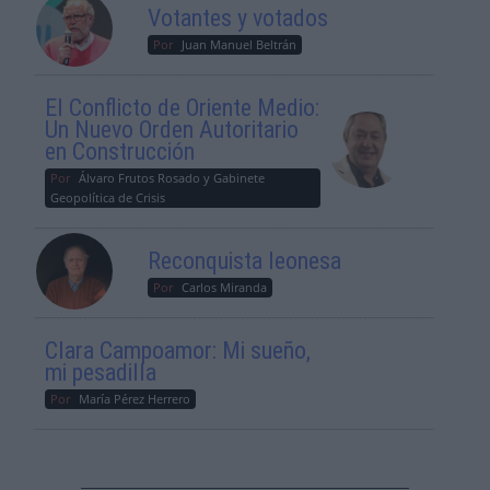
Votantes y votados
Por
Juan Manuel Beltrán
El Conflicto de Oriente Medio:
Un Nuevo Orden Autoritario
en Construcción
Por
Álvaro Frutos Rosado y Gabinete
Geopolítica de Crisis
Reconquista leonesa
Por
Carlos Miranda
Clara Campoamor: Mi sueño,
mi pesadilla
Por
María Pérez Herrero