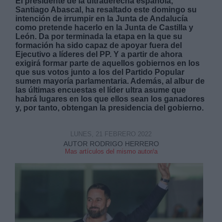
El presidente de la ultraderecha española,
Santiago Abascal, ha resaltado este domingo su
intención de irrumpir en la Junta de Andalucía
como pretende hacerlo en la Junta de Castilla y
León. Da por terminada la etapa en la que su
formación ha sido capaz de apoyar fuera del
Ejecutivo a líderes del PP. Y a partir de ahora
exigirá formar parte de aquellos gobiernos en los
Derechos:
que sus votos junto a los del Partido Popular
sumen mayoría parlamentaria. Además, al albur de
las últimas encuestas el líder ultra asume que
link
habrá lugares en los que ellos sean los ganadores
Información adicional
y, por tanto, obtengan la presidencia del gobierno.
link
LUNES, 21 FEBRERO 2022
AUTOR RODRIGO HERRERO
Mas artículos del mismo autor/a