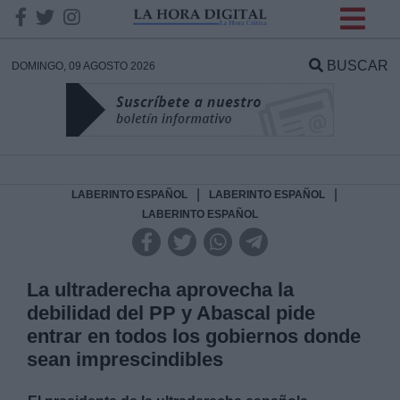
INFORMACION SOBRE LA
PROTECCIÓN DE TUS
BUSCAR
DOMINGO, 09 AGOSTO 2026
DATOS
Responsable:
Finalidad:
|
|
LABERINTO ESPAÑOL
LABERINTO ESPAÑOL
LABERINTO ESPAÑOL
Datos tratados:
La ultraderecha aprovecha la
debilidad del PP y Abascal pide
Legitimación:
entrar en todos los gobiernos donde
sean imprescindibles
Destinatarios: