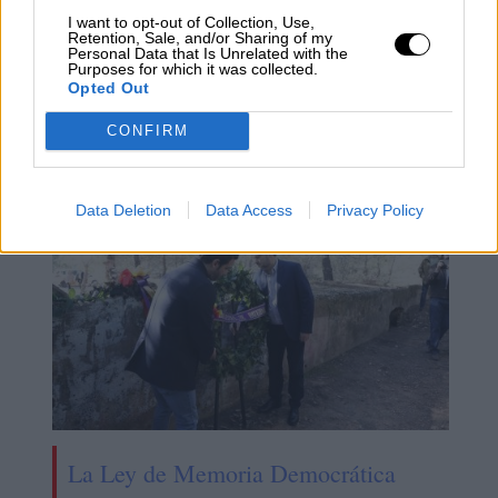
I want to opt-out of Collection, Use,
Retention, Sale, and/or Sharing of my
Personal Data that Is Unrelated with the
Purposes for which it was collected.
Opted Out
Pilar Llop reivindica seguir formando
CONFIRM
con perspectiva feminista
Data Deletion
Data Access
Privacy Policy
La Ley de Memoria Democrática