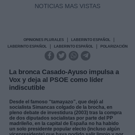
NOTICIAS MAS VISTAS
|
|
OPINIONES PLURALES
LABERINTO ESPAÑOL
|
|
LABERINTO ESPAÑOL
LABERINTO ESPAÑOL
POLARIZACIÓN
La bronca Casado-Ayuso impulsa a
Vox y deja al PSOE como líder
indiscutible
Desde el famoso “tamayazo”, que dejó al
socialista Simancas colgado de la brocha, en
pleno debate de investidura (2003) tras la compra
de dos diputados socialistas por parte del PP
madrileño, en la capital de España no ha habido
un solo presidente popular electo (incluso algún
vicepresidente) que haya podido salir limpio y por