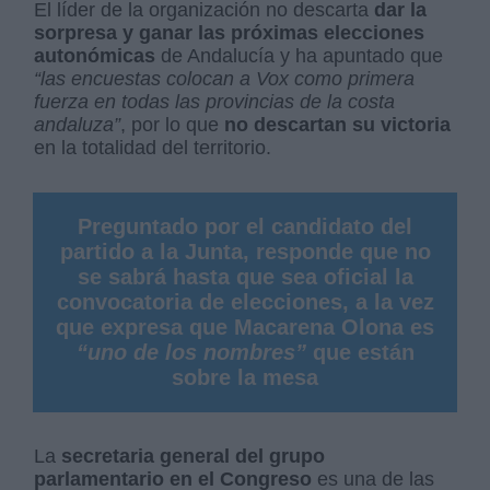
El líder de la organización no descarta
dar la
sorpresa y ganar las próximas elecciones
autonómicas
de Andalucía y ha apuntado que
“las encuestas colocan a Vox como primera
fuerza en todas las provincias de la costa
andaluza”
, por lo que
no descartan su victoria
en la totalidad del territorio.
Preguntado por el candidato del
partido a la Junta, responde que no
se sabrá hasta que sea oficial la
convocatoria de elecciones, a la vez
que expresa que Macarena Olona es
“uno de los nombres”
que están
sobre la mesa
La
secretaria general del grupo
parlamentario en el Congreso
es una de las