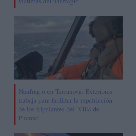
víctimas del naufragio
Naufragio en Terranova: Exteriores
trabaja para facilitar la repatriación
de los tripulantes del 'Villa de
Pitanxo'