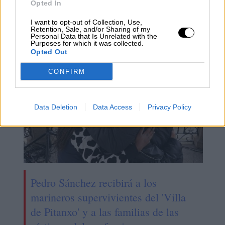
los familiares de los marineros del
Opted In
"Pitanxo" a seguir la búsqueda de los
I want to opt-out of Collection, Use,
Retention, Sale, and/or Sharing of my
desaparecidos
Personal Data that Is Unrelated with the
Purposes for which it was collected.
Opted Out
CONFIRM
Data Deletion
Data Access
Privacy Policy
Pedro Sánchez recibirá a los
marineros supervivientes del 'Villa
de Pitanxo' y a las familias de las