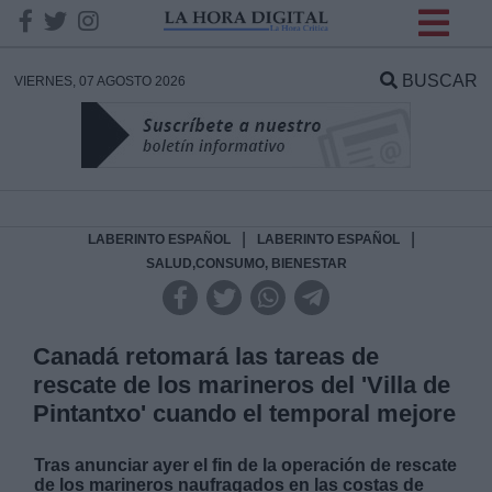
INFORMACION SOBRE LA
PROTECCIÓN DE TUS
BUSCAR
VIERNES, 07 AGOSTO 2026
DATOS
Responsable:
Finalidad:
|
|
LABERINTO ESPAÑOL
LABERINTO ESPAÑOL
SALUD,CONSUMO, BIENESTAR
Datos tratados:
Canadá retomará las tareas de
rescate de los marineros del 'Villa de
Legitimación:
Pintantxo' cuando el temporal mejore
Destinatarios:
Tras anunciar ayer el fin de la operación de rescate
de los marineros naufragados en las costas de