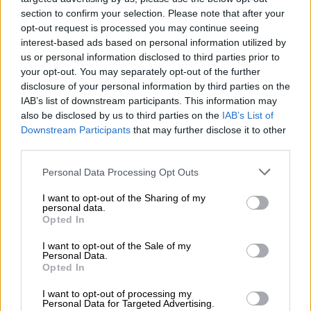
section to confirm your selection. Please note that after your
opt-out request is processed you may continue seeing
interest-based ads based on personal information utilized by
España sigue la senda de sus socios
us or personal information disclosed to third parties prior to
europeos y expulsa a 25
your opt-out. You may separately opt-out of the further
diplomáticos rusos
disclosure of your personal information by third parties on the
IAB’s list of downstream participants. This information may
also be disclosed by us to third parties on the
IAB’s List of
Downstream Participants
that may further disclose it to other
third parties.
Personal Data Processing Opt Outs
I want to opt-out of the Sharing of my
personal data.
Opted In
I want to opt-out of the Sale of my
Personal Data.
Opted In
Pedro Sánchez se compromete con
I want to opt-out of processing my
Personal Data for Targeted Advertising.