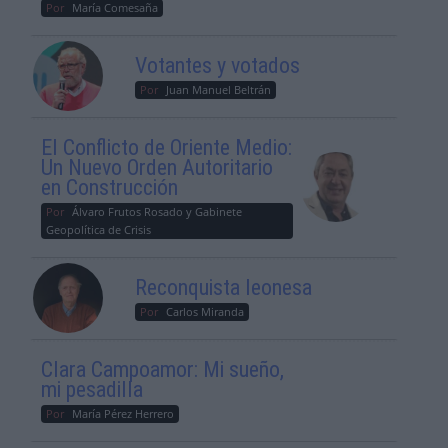
Por
María Comesaña
Votantes y votados
Por
Juan Manuel Beltrán
El Conflicto de Oriente Medio:
Un Nuevo Orden Autoritario
en Construcción
Por
Álvaro Frutos Rosado y Gabinete
Geopolítica de Crisis
Reconquista leonesa
Por
Carlos Miranda
Clara Campoamor: Mi sueño,
mi pesadilla
Por
María Pérez Herrero