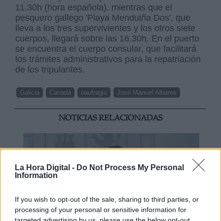
11.30h (hora española), mientras que el
pesquero gallego 'Playa Menduiña Dos', que
lleva a los tres supervivientes y los otros siete
cuerpos, llegará sobre las 16.30h. En el puerto
se encuentra el cuerpo consular, que facilitará
los trámites administrativos para la repatriación
de los tripulantes.
Galicia
Canadá
naufragio
José Manuel Albares
NOTICIAS RELACIONADAS
La Hora Digital -
Do Not Process My Personal
Information
If you wish to opt-out of the sale, sharing to third parties, or
processing of your personal or sensitive information for
targeted advertising by us, please use the below opt-out