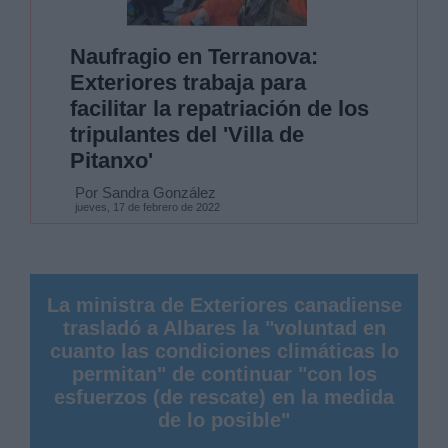
Naufragio en Terranova:
Exteriores trabaja para
facilitar la repatriación de los
tripulantes del 'Villa de
Pitanxo'
Por Sandra González
jueves, 17 de febrero de 2022
La ministra de Exteriores canadiense
trasladó a Albares la "voluntad en
cuanto las condiciones climáticas lo
permitan" de continuar "con los
esfuerzos (de rescate) en la medida
de lo posible"