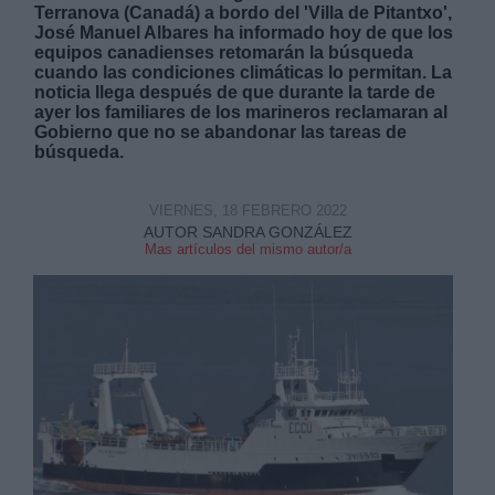
Terranova (Canadá) a bordo del 'Villa de Pitantxo',
José Manuel Albares ha informado hoy de que los
equipos canadienses retomarán la búsqueda
cuando las condiciones climáticas lo permitan. La
noticia llega después de que durante la tarde de
ayer los familiares de los marineros reclamaran al
Gobierno que no se abandonar las tareas de
Derechos:
búsqueda.
link
VIERNES, 18 FEBRERO 2022
AUTOR SANDRA GONZÁLEZ
Información adicional
Mas artículos del mismo autor/a
link