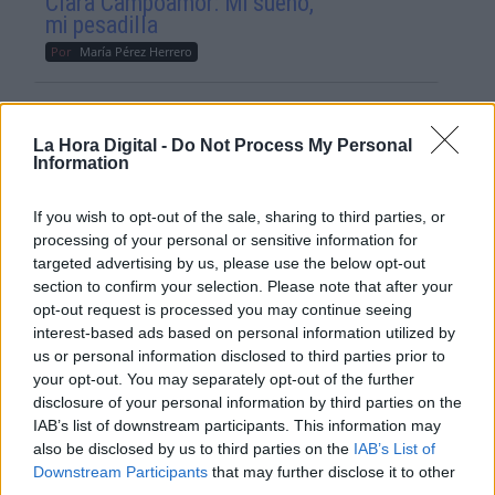
Clara Campoamor: Mi sueño,
mi pesadilla
Por
María Pérez Herrero
La Hora Digital -
Do Not Process My Personal
Information
NOTICIAS MAS VISTAS
If you wish to opt-out of the sale, sharing to third parties, or
processing of your personal or sensitive information for
targeted advertising by us, please use the below opt-out
section to confirm your selection. Please note that after your
|
|
LABERINTO ESPAÑOL
LABERINTO ESPAÑOL
opt-out request is processed you may continue seeing
LABERINTO ESPAÑOL
interest-based ads based on personal information utilized by
us or personal information disclosed to third parties prior to
your opt-out. You may separately opt-out of the further
disclosure of your personal information by third parties on the
Sánchez exige al PP que rompa
IAB’s list of downstream participants. This information may
todos sus pactos con Vox antes de
also be disclosed by us to third parties on the
IAB’s List of
pedir al PSOE una abstención en
Downstream Participants
that may further disclose it to other
Castilla y León
third parties.