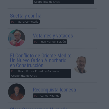
Geopolítica de Crisis
Suelta y confía
Por
María Comesaña
Votantes y votados
Por
Juan Manuel Beltrán
El Conflicto de Oriente Medio:
Un Nuevo Orden Autoritario
en Construcción
Por
Álvaro Frutos Rosado y Gabinete
Geopolítica de Crisis
Reconquista leonesa
Por
Carlos Miranda