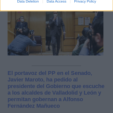
Data Deletion
Data Access
Privacy Policy
El portavoz del PP en el Senado,
Javier Maroto, ha pedido al
presidente del Gobierno que escuche
a los alcaldes de Valladolid y León y
permitan gobernan a Alfonso
Fernández Mañueco