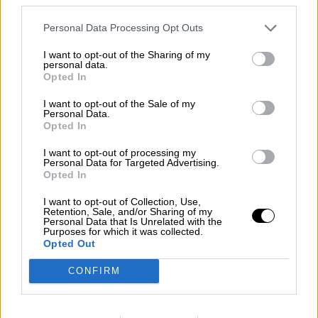
Personal Data Processing Opt Outs
El Partido Popular está ya en la construcción de
su propio relato que le llevará de manera
I want to opt-out of the Sharing of my
inexorable a compartir gobierno de coalición en
personal data.
Castilla y León con la ultraderecha de Vox. A pesar
Opted In
de que hay dirigentes como Isabel Díaz Ayuso que
llaman a tejer alianzas con los de Abascal sin
I want to opt-out of the Sale of my
complejos, en el seno del partido temen que
Personal Data.
compartir poder con los de Abascal les perjudique
Opted In
electoralmente. Por eso piden incluso al PSOE que
se abstenga para que puedan gobernar sin tener
I want to opt-out of processing my
que contar con Vox. El secretario general del
Personal Data for Targeted Advertising.
PSOE y presidente del Gobierno ha dicho que
Opted In
antes de ponerse siquiera a hablar de esta
posibilidad, el PP debería romper con la extrema
I want to opt-out of Collection, Use,
derecha en Madrid, Andalucía, Murcia y todos
Retention, Sale, and/or Sharing of my
Personal Data that Is Unrelated with the
aquellos territorios donde comparten estrategias.
Purposes for which it was collected.
Opted Out
CONFIRM
MARTES, 15 FEBRERO 2022
AUTOR JOSE LUIS MARTÍN
Mas artículos del mismo autor/a