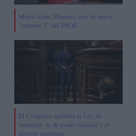
María Jesús Montero será la nueva
"número 2" del PSOE
El Congreso aprueba la Ley de
memoria, la de poder judicial y el
decreto anticrisis