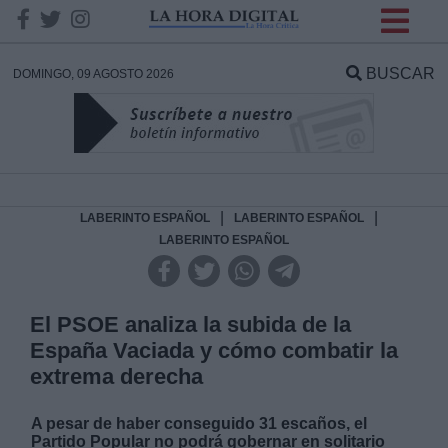
INFORMACION SOBRE LA
PROTECCIÓN DE TUS
BUSCAR
DOMINGO, 09 AGOSTO 2026
DATOS
Responsable:
Finalidad:
|
|
LABERINTO ESPAÑOL
LABERINTO ESPAÑOL
LABERINTO ESPAÑOL
Datos tratados:
El PSOE analiza la subida de la
España Vaciada y cómo combatir la
Legitimación:
extrema derecha
Destinatarios:
A pesar de haber conseguido 31 escaños, el
Partido Popular no podrá gobernar en solitario