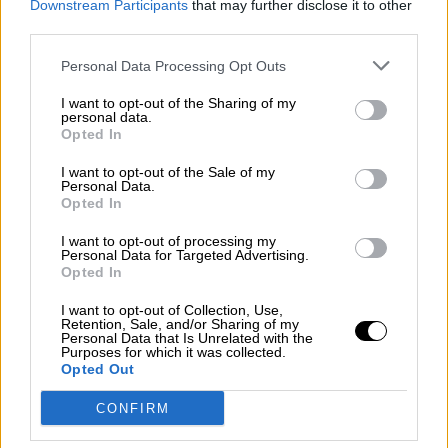
Reconquista leonesa
Downstream Participants
that may further disclose it to other
third parties.
Por
Carlos Miranda
Personal Data Processing Opt Outs
Clara Campoamor: Mi sueño,
I want to opt-out of the Sharing of my
mi pesadilla
personal data.
Por
María Pérez Herrero
Opted In
I want to opt-out of the Sale of my
Personal Data.
Opted In
NOTICIAS MAS VISTAS
I want to opt-out of processing my
Personal Data for Targeted Advertising.
Opted In
I want to opt-out of Collection, Use,
Retention, Sale, and/or Sharing of my
Personal Data that Is Unrelated with the
|
LOCO MUNDO
LOCO MUNDO
Purposes for which it was collected.
Opted Out
CONFIRM
Rusia empieza a retirar parte de sus