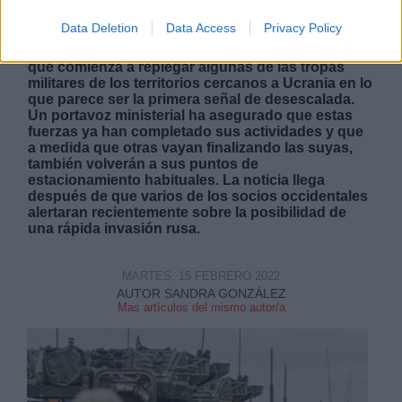
tropas de la frontera con Ucrania
Data Deletion
Data Access
Privacy Policy
El Ministerio de Defensa de Rusia ha informado de
que comienza a replegar algunas de las tropas
militares de los territorios cercanos a Ucrania en lo
que parece ser la primera señal de desescalada.
Un portavoz ministerial ha asegurado que estas
fuerzas ya han completado sus actividades y que
a medida que otras vayan finalizando las suyas,
también volverán a sus puntos de
estacionamiento habituales. La noticia llega
después de que varios de los socios occidentales
alertaran recientemente sobre la posibilidad de
una rápida invasión rusa.
MARTES, 15 FEBRERO 2022
AUTOR SANDRA GONZÁLEZ
Mas artículos del mismo autor/a