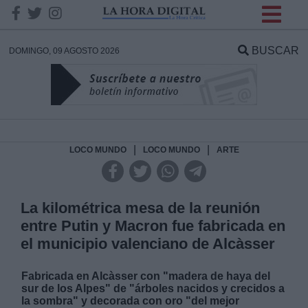
INFORMACION SOBRE LA
PROTECCIÓN DE TUS
BUSCAR
DOMINGO, 09 AGOSTO 2026
DATOS
Responsable:
Finalidad:
|
|
LOCO MUNDO
LOCO MUNDO
ARTE
Datos tratados:
La kilométrica mesa de la reunión
entre Putin y Macron fue fabricada en
el municipio valenciano de Alcàsser
Legitimación:
Fabricada en Alcàsser con "madera de haya del
Destinatarios:
sur de los Alpes" de "árboles nacidos y crecidos a
la sombra" y decorada con oro "del mejor