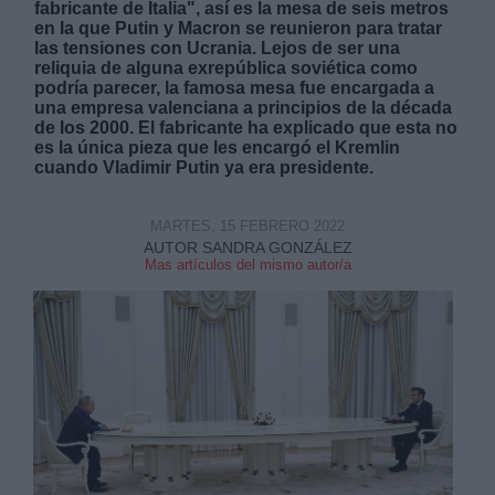
fabricante de Italia", así es la mesa de seis metros
en la que Putin y Macron se reunieron para tratar
las tensiones con Ucrania. Lejos de ser una
reliquia de alguna exrepública soviética como
podría parecer, la famosa mesa fue encargada a
una empresa valenciana a principios de la década
de los 2000. El fabricante ha explicado que esta no
es la única pieza que les encargó el Kremlin
Derechos:
cuando Vladimir Putin ya era presidente.
link
MARTES, 15 FEBRERO 2022
Información adicional
AUTOR SANDRA GONZÁLEZ
link
Mas artículos del mismo autor/a