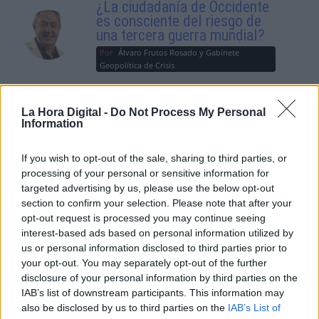
¿La ciudadanía de Occidente
es consciente del riesgo de
una tercera guerra mundial?
Por
Álvaro Frutos Rosado y Gabinete
Geopolítica de Crisis
Suelta y confía
La Hora Digital -
Do Not Process My Personal
Information
Por
María Comesaña
If you wish to opt-out of the sale, sharing to third parties, or
Votantes y votados
processing of your personal or sensitive information for
Por
Juan Manuel Beltrán
targeted advertising by us, please use the below opt-out
section to confirm your selection. Please note that after your
opt-out request is processed you may continue seeing
El Conflicto de Oriente Medio:
interest-based ads based on personal information utilized by
Un Nuevo Orden Autoritario
us or personal information disclosed to third parties prior to
en Construcción
your opt-out. You may separately opt-out of the further
Por
Álvaro Frutos Rosado y Gabinete
disclosure of your personal information by third parties on the
Geopolítica de Crisis
IAB’s list of downstream participants. This information may
also be disclosed by us to third parties on the
IAB’s List of