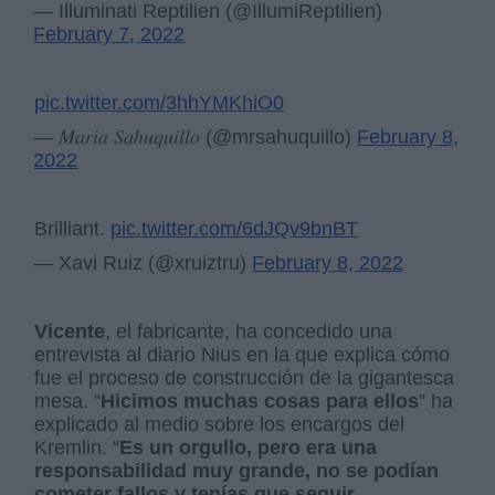
— Illuminati Reptilien (@IllumiReptilien)
February 7, 2022
pic.twitter.com/3hhYMKhiO0
— 𝑀𝑎𝑟𝑖𝑎 𝑆𝑎ℎ𝑢𝑞𝑢𝑖𝑙𝑙𝑜 (@mrsahuquillo)
February 8,
2022
Brilliant.
pic.twitter.com/6dJQv9bnBT
— Xavi Ruiz (@xruiztru)
February 8, 2022
Vicente
, el fabricante, ha concedido una
entrevista al diario Nius en la que explica cómo
fue el proceso de construcción de la gigantesca
mesa. “
Hicimos muchas cosas para ellos
” ha
explicado al medio sobre los encargos del
Kremlin. “
Es un orgullo, pero era una
responsabilidad muy grande, no se podían
cometer fallos y tenías que seguir