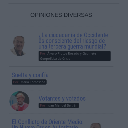
OPINIONES DIVERSAS
¿La ciudadanía de Occidente
es consciente del riesgo de
una tercera guerra mundial?
Por
Álvaro Frutos Rosado y Gabinete
Geopolítica de Crisis
Suelta y confía
Por
María Comesaña
Votantes y votados
Por
Juan Manuel Beltrán
El Conflicto de Oriente Medio:
Un Nuevo Orden Autoritario