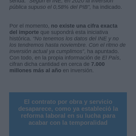
senda.
“Según el INE, en 2020 la inversión
pública supuso el 0,58% del PIB”,
ha indicado.
Por el momento,
no existe una cifra exacta
del importe
que supondrá esta iniciativa
histórica.
“No tenemos los datos del INE y no
los tendremos hasta noviembre. Con el ritmo de
inversión actual ya cumplimos”
, ha apuntado.
Con todo, en la propia información de
El País
,
cifran dicha cantidad en cerca de
7.000
millones más al año
en inversión.
El contrato por obra y servicio
desaparece, como ya estableció la
reforma laboral en su lucha para
acabar con la temporalidad