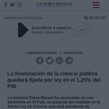
INFORMACION SOBRE LA
PROTECCIÓN DE TUS
BUSCAR
DOMINGO, 09 AGOSTO 2026
DATOS
Responsable:
Finalidad:
|
LABERINTO ESPAÑOL
MARRUECOS
Datos tratados:
La financiación de la ciencia pública
quedará fijada por ley en el 1,25% del
PIB
Legitimación:
La ministra Diana Morant ha anunciado en una
Destinatarios:
entrevista en El País, un paquete de medidas en la
futura Ley de Ciencia, que está pendiente de