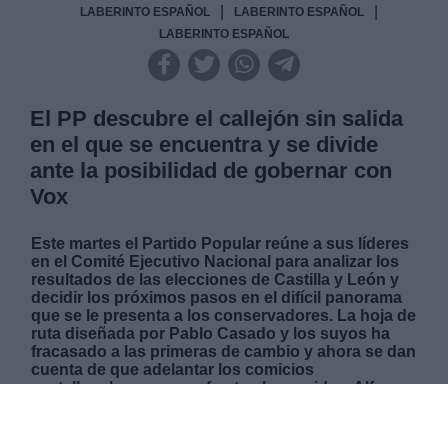
|
|
LABERINTO ESPAÑOL
LABERINTO ESPAÑOL
LABERINTO ESPAÑOL
El PP descubre el callejón sin salida
en el que se encuentra y se divide
ante la posibilidad de gobernar con
Vox
Este martes el Partido Popular reúne a sus líderes
en el Comité Ejecutivo Nacional para analizar los
resultados de las elecciones de Castilla y León y
decidir los próximos pasos en el difícil panorama
que se le presenta a los conservadores. La hoja de
ruta diseñada por Pablo Casado y los suyos ha
fracasado a las primeras de cambio y ahora se dan
cuenta de que adelantar los comicios
castellanoleoneses no fue tan buena idea. Alfonso
Fernández Mañueco necesita diez votos más de
los que tiene su partido en las Cortes para seguir
gobernando y la suma solo sale con la