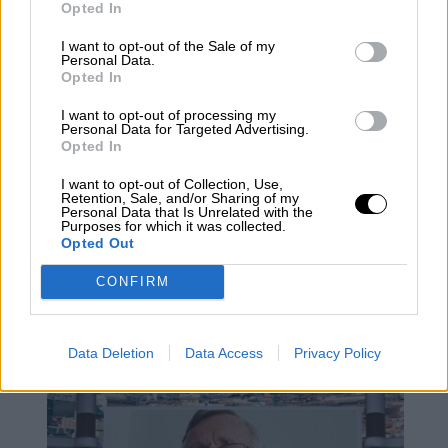
camino abierto para el mañana"
Opted In
I want to opt-out of the Sale of my
Personal Data.
Opted In
I want to opt-out of processing my
Personal Data for Targeted Advertising.
Opted In
I want to opt-out of Collection, Use,
Retention, Sale, and/or Sharing of my
Personal Data that Is Unrelated with the
Purposes for which it was collected.
Opted Out
CONFIRM
Agozino: "A Cristina Kirchner le es
más funcional que gane Milei"
Data Deletion
Data Access
Privacy Policy