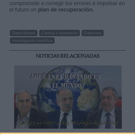
compromete a corregir los errores e impulsar en
el futuro un
plan de recuperación.
Diana Morant
Ciencia e Innovación
Entrevista
Investigación científica
NOTICIAS RELACIONADAS