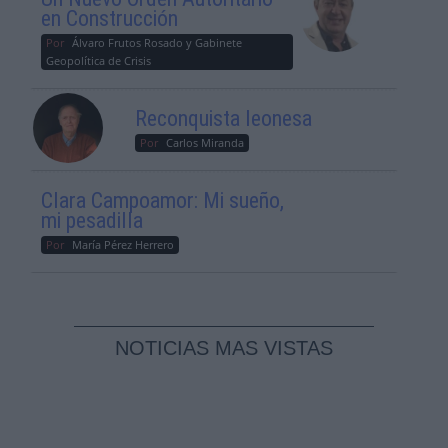
en Construcción
Por
Álvaro Frutos Rosado y Gabinete
Geopolítica de Crisis
Reconquista leonesa
Por
Carlos Miranda
Clara Campoamor: Mi sueño,
mi pesadilla
Por
María Pérez Herrero
NOTICIAS MAS VISTAS