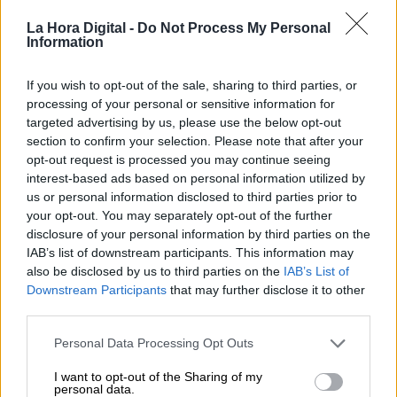
El embajador de Palestina reconoce
La Hora Digital -
Do Not Process My Personal
admirar los valores de la UE /
Information
السفير الفلسطيني يعترف بإعجابه
If you wish to opt-out of the sale, sharing to third parties, or
بقيم الاتحاد الأوروبي
processing of your personal or sensitive information for
targeted advertising by us, please use the below opt-out
section to confirm your selection. Please note that after your
opt-out request is processed you may continue seeing
interest-based ads based on personal information utilized by
us or personal information disclosed to third parties prior to
your opt-out. You may separately opt-out of the further
disclosure of your personal information by third parties on the
IAB’s list of downstream participants. This information may
also be disclosed by us to third parties on the
IAB’s List of
Downstream Participants
that may further disclose it to other
third parties.
Personal Data Processing Opt Outs
Mario García de Castro: "Todas
I want to opt-out of the Sharing of my
estas conquistas siguen siendo un
personal data.