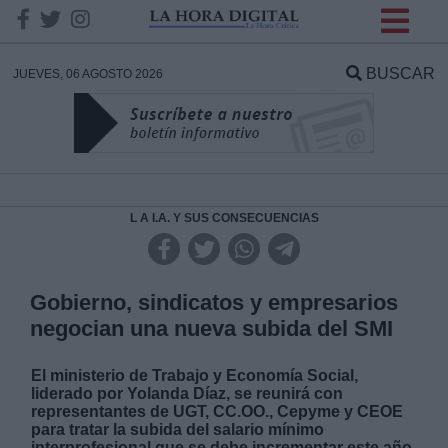
INFORMACION SOBRE LA
PROTECCIÓN DE TUS
BUSCAR
JUEVES, 06 AGOSTO 2026
DATOS
Responsable:
Finalidad:
L A I.A. Y SUS CONSECUENCIAS
Datos tratados:
Gobierno, sindicatos y empresarios
negocian una nueva subida del SMI
Legitimación:
El ministerio de Trabajo y Economía Social,
liderado por Yolanda Díaz, se reunirá con
Destinatarios:
representantes de UGT, CC.OO., Cepyme y CEOE
para tratar la subida del salario mínimo
interprofesional que se debe incrementar este año.