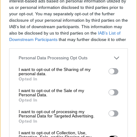
interest-based ads based on personal information utilized by
Votantes y votados
us or personal information disclosed to third parties prior to
your opt-out. You may separately opt-out of the further
Por
Juan Manuel Beltrán
disclosure of your personal information by third parties on the
IAB’s list of downstream participants. This information may
El Conflicto de Oriente Medio:
also be disclosed by us to third parties on the
IAB’s List of
Un Nuevo Orden Autoritario
Downstream Participants
that may further disclose it to other
en Construcción
third parties.
Por
Álvaro Frutos Rosado y Gabinete
Personal Data Processing Opt Outs
Geopolítica de Crisis
I want to opt-out of the Sharing of my
personal data.
Reconquista leonesa
Opted In
Por
Carlos Miranda
I want to opt-out of the Sale of my
Personal Data.
Opted In
Clara Campoamor: Mi sueño,
mi pesadilla
I want to opt-out of processing my
Por
María Pérez Herrero
Personal Data for Targeted Advertising.
Opted In
I want to opt-out of Collection, Use,
Retention, Sale, and/or Sharing of my