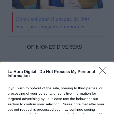
Cómo solicitar el cheque de 200
euros para hogares vulnerables
OPINIONES DIVERSAS
¿La ciudadanía de Occidente
es consciente del riesgo de
La Hora Digital -
Do Not Process My Personal
una tercera guerra mundial?
Information
Por
Álvaro Frutos Rosado y Gabinete
Geopolítica de Crisis
If you wish to opt-out of the sale, sharing to third parties, or
processing of your personal or sensitive information for
targeted advertising by us, please use the below opt-out
Suelta y confía
section to confirm your selection. Please note that after your
Por
María Comesaña
opt-out request is processed you may continue seeing