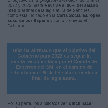
El objetivo es la
“progresiva revisión”
del SMI en
2022 y 2023 hasta elevarse
al 60% del salario
medio
al final de la legislatura de Sánchez,
como está indicado en la
Carta Social Europea
suscrita por España
y como prometió el
Gobierno.
Díaz ha afirmado que el objetivo del
Gobierno para 2022 es seguir la
senda recomendada por el Comité de
Expertos del SMI en el camino de
situarlo en el 60% del salario medio a
final de legislatura.
Por su parte, los sindicatos ven
difícil hacer