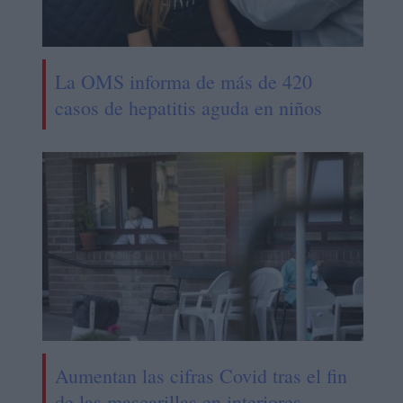
La OMS informa de más de 420
casos de hepatitis aguda en niños
Aumentan las cifras Covid tras el fin
de las mascarillas en interiores