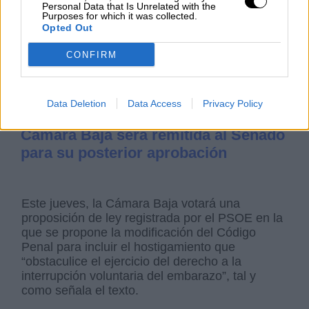
Personal Data that Is Unrelated with the
Purposes for which it was collected.
Opted Out
CONFIRM
Data Deletion
Data Access
Privacy Policy
Tras recibir la ‘luz verde’ en la
Cámara Baja será remitida al Senado
para su posterior aprobación
Este jueves, la Cámara Baja votará una
proposición de ley registrada por el PSOE en la
que se propone la modificación del Código
Penal para incluir el hostigamiento que
“obstaculice el ejercicio del derecho a la
interrupción voluntaria del embarazo”, tal y
como señala el texto.