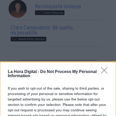
Reconquista leonesa
Por
Carlos Miranda
Clara Campoamor: Mi sueño,
mi pesadilla
Por
María Pérez Herrero
NOTICIAS MAS VISTAS
La Hora Digital -
Do Not Process My Personal
Information
If you wish to opt-out of the sale, sharing to third parties, or
processing of your personal or sensitive information for
|
|
LABERINTO ESPAÑOL
LABERINTO ESPAÑOL
targeted advertising by us, please use the below opt-out
SALUD,CONSUMO, BIENESTAR
section to confirm your selection. Please note that after your
opt-out request is processed you may continue seeing
interest-based ads based on personal information utilized by