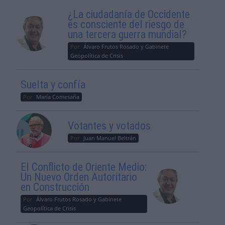
¿La ciudadanía de Occidente
es consciente del riesgo de
una tercera guerra mundial?
Por
Álvaro Frutos Rosado y Gabinete
Geopolítica de Crisis
Suelta y confía
Por
María Comesaña
Votantes y votados
Por
Juan Manuel Beltrán
El Conflicto de Oriente Medio:
Un Nuevo Orden Autoritario
en Construcción
Por
Álvaro Frutos Rosado y Gabinete
Geopolítica de Crisis