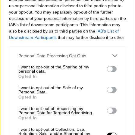
us or personal information disclosed to third parties prior to
El Congreso votará hoy a favor de
your opt-out. You may separately opt-out of the further
penalizar el acoso en clínicas
disclosure of your personal information by third parties on the
abortivas
IAB’s list of downstream participants. This information may
also be disclosed by us to third parties on the
IAB’s List of
A la espera de la reforma de la Ley de salud sexual
Downstream Participants
that may further disclose it to other
y reproductiva e interrupción voluntaria del
third parties.
embarazo, todavía en tramitación en el Ministerio
de Igualdad, el Congreso hoy da un paso más en
Personal Data Processing Opt Outs
las garantías efectivas para ejercer este derecho.
I want to opt-out of the Sharing of my
personal data.
Opted In
JUEVES, 03 FEBRERO 2022
I want to opt-out of the Sale of my
AUTOR JUAN ALMANSA
Personal Data.
Mas artículos del mismo autor/a
Opted In
I want to opt-out of processing my
Personal Data for Targeted Advertising.
Opted In
I want to opt-out of Collection, Use,
Retention, Sale, and/or Sharing of my