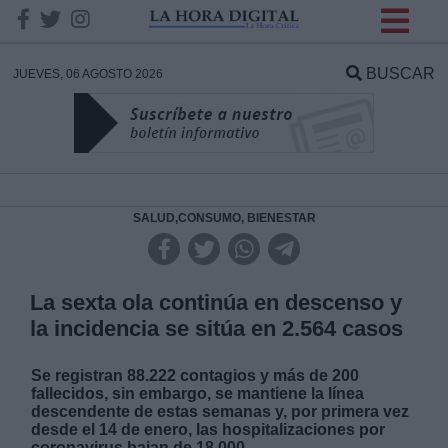
INFORMACION SOBRE LA
PROTECCIÓN DE TUS
BUSCAR
JUEVES, 06 AGOSTO 2026
DATOS
Responsable:
Finalidad:
SALUD,CONSUMO, BIENESTAR
Datos tratados:
La sexta ola continúa en descenso y
la incidencia se sitúa en 2.564 casos
Legitimación:
Se registran 88.222 contagios y más de 200
fallecidos, sin embargo, se mantiene la línea
Destinatarios:
descendente de estas semanas y, por primera vez
desde el 14 de enero, las hospitalizaciones por
coronavirus bajan de 18.000