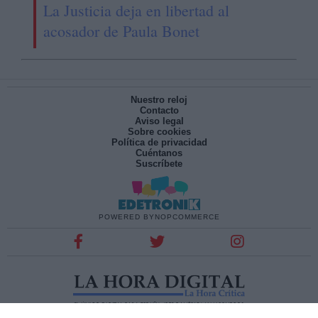
La Justicia deja en libertad al
acosador de Paula Bonet
Nuestro reloj
Contacto
Aviso legal
Sobre cookies
Política de privacidad
Cuéntanos
Suscríbete
POWERED BY
NOPCOMMERCE