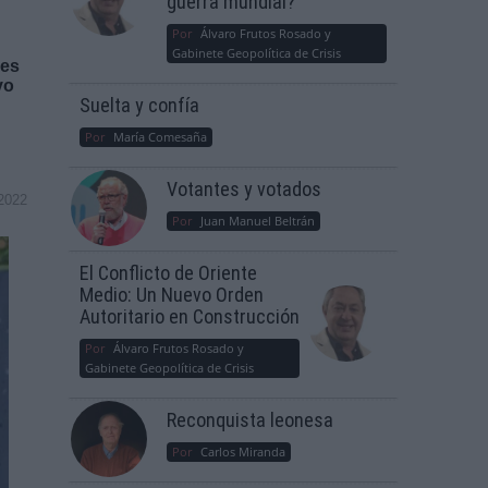
guerra mundial?
Por
Álvaro Frutos Rosado y
Gabinete Geopolítica de Crisis
res
vo
Suelta y confía
Por
María Comesaña
Votantes y votados
2022
Por
Juan Manuel Beltrán
El Conflicto de Oriente
Medio: Un Nuevo Orden
Autoritario en Construcción
Por
Álvaro Frutos Rosado y
Gabinete Geopolítica de Crisis
Reconquista leonesa
Por
Carlos Miranda