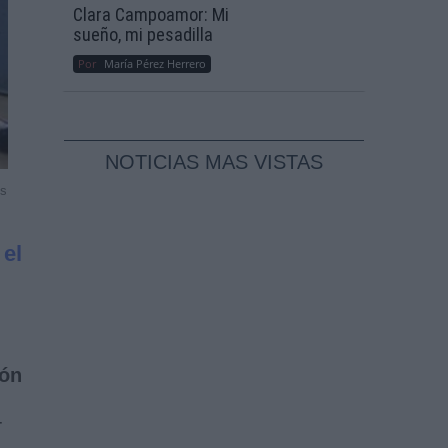
Clara Campoamor: Mi
sueño, mi pesadilla
Por
María Pérez Herrero
NOTICIAS MAS VISTAS
ss
 el
ión
-