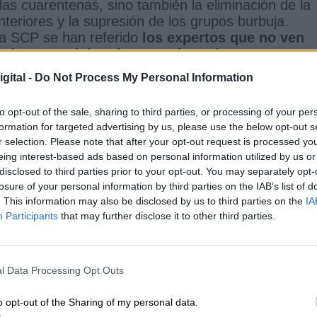
 las cuarentenas, sino también la eliminación de la
nteriores y la supresión de los grupos burbuja.
la SCP se han referido
los expertos que no ven
do para relajar el protocolo en los centros
 con todas las medidas de protección
. Los
gital -
Do Not Process My Personal Information
 las estadísticas actuales que denotan una
en el gripo pediátrico"
, mientras que
la SCP hace
to opt-out of the sale, sharing to third parties, or processing of your per
dad en la mayoría de los niños para sustentar s
formation for targeted advertising by us, please use the below opt-out s
vez mayor de la conciliación para los padres sigue
r selection. Please note that after your opt-out request is processed y
te debate en busca de soluciones.
eing interest-based ads based on personal information utilized by us or
disclosed to third parties prior to your opt-out. You may separately opt-
ivos
Cataluña
Govern
losure of your personal information by third parties on the IAB’s list of
. This information may also be disclosed by us to third parties on the
IA
Participants
that may further disclose it to other third parties.
CIAS RELACIONADAS
l Data Processing Opt Outs
o opt-out of the Sharing of my personal data.