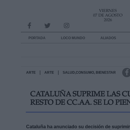
VIERNES
INFORMACION SOBRE LA PROTECCIÓN DE TUS DATOS
07 DE AGOSTO
2026
Responsable:
Finalidad:
PORTADA
LOCO MUNDO
ALIADOS
Datos tratados:
Legitimación:
Destinatarios:
|
|
ARTE
ARTE
SALUD,CONSUMO, BIENESTAR
Derechos:
CATALUÑA SUPRIME LAS C
link
RESTO DE CC.AA. SE LO PI
Información adicional
link
Cataluña ha anunciado su decisión de suprimir