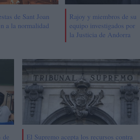
estas de Sant Joan
Rajoy y miembros de su
en a la normalidad
equipo investigados por
la Justicia de Andorra
% de
El Supremo acepta los recursos contra