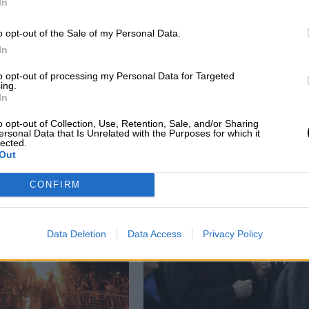
In
o opt-out of the Sale of my Personal Data.
In
to opt-out of processing my Personal Data for Targeted
ing.
s,
Carles Ruiz: "La capacidad de
In
asta
innovación es la clave para poder
o opt-out of Collection, Use, Retention, Sale, and/or Sharing
ersonal Data that Is Unrelated with the Purposes for which it
afrontar los retos del futuro"
lected.
Out
CONFIRM
Data Deletion
Data Access
Privacy Policy