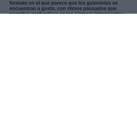
formato en el que parece que los guionistas se
encuentran a gusto, con ritmos pausados que
permiten profundizar en los siempre interesantes
personajes y con una buena provisión de actores
y sobre todo actrices, de los tres países.
LUNES, 31 ENERO 2022
AUTOR IGNACIO VASALLO
Mas artículos del mismo autor/a