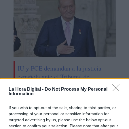
IU y PCE demandan a la justicia
española ante el Tribunal de
Estrasburgo por "negarse" a
La Hora Digital -
Do Not Process My Personal
investigar al Rey emérito
Information
If you wish to opt-out of the sale, sharing to third parties, or
processing of your personal or sensitive information for
targeted advertising by us, please use the below opt-out
section to confirm your selection. Please note that after your