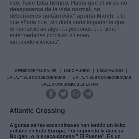
eso, hace falta tiempo. Hasta que el virus no
desaparezca de la vida normal, no
deberíamos quitárnosla" apunta March
, a lo
que añade que "sin duda sería importante que
lo mantuvieran algunas personas que tienen
enfermedades crónicas o tienen
inmunodeficiencias".
|
|
|
OPINIONES PLURALES
LOCO MUNDO
LOCO MUNDO
|
|
L A I.A. Y SUS CONSECUENCIAS
L A I.A. Y SUS CONSECUENCIAS
SALUD,CONSUMO, BIENESTAR
Atlantic Crossing
Algunas series escandinavas han tenido un éxito
notable en toda Europa. Por supuesto la danesa
Borgen , o la sueco-danesa:” El Puente”. Es un