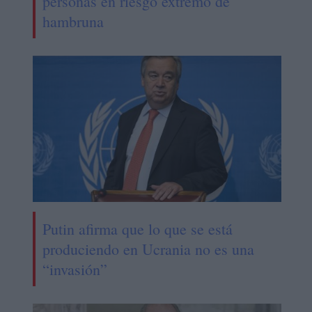
personas en riesgo extremo de
hambruna
Putin afirma que lo que se está
produciendo en Ucrania no es una
“invasión”