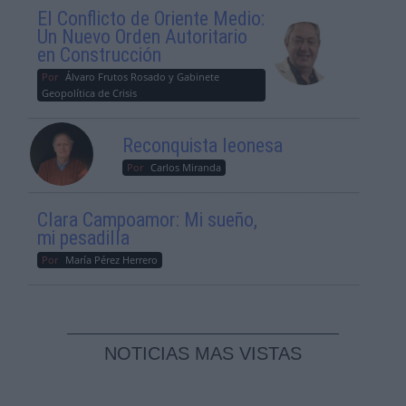
El Conflicto de Oriente Medio:
Un Nuevo Orden Autoritario
en Construcción
Por
Álvaro Frutos Rosado y Gabinete
Geopolítica de Crisis
Reconquista leonesa
Por
Carlos Miranda
Clara Campoamor: Mi sueño,
mi pesadilla
Por
María Pérez Herrero
NOTICIAS MAS VISTAS