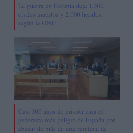
La guerra en Ucrania deja 1.500
civiles muertos y 2.000 heridos,
según la ONU
Casi 300 años de prisión para el
pederasta más peligro de España por
abusar de más de una veintena de