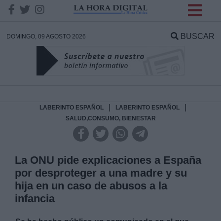
INFORMACION SOBRE LA
PROTECCIÓN DE TUS
BUSCAR
DOMINGO, 09 AGOSTO 2026
DATOS
Responsable:
Finalidad:
|
|
LABERINTO ESPAÑOL
LABERINTO ESPAÑOL
SALUD,CONSUMO, BIENESTAR
Datos tratados:
La ONU pide explicaciones a España
por desproteger a una madre y su
Legitimación:
hija en un caso de abusos a la
infancia
Destinatarios: