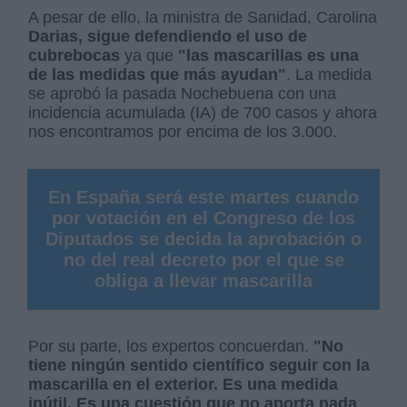
A pesar de ello, la ministra de Sanidad, Carolina
Darias, sigue defendiendo el uso de
cubrebocas
ya que
"las mascarillas es una
de las medidas que más ayudan"
. La medida
se aprobó la pasada Nochebuena con una
incidencia acumulada (IA) de 700 casos y ahora
nos encontramos por encima de los 3.000.
En España será este martes cuando
por votación en el Congreso de los
Diputados se decida la aprobación o
no del real decreto por el que se
obliga a llevar mascarilla
Por su parte, los expertos concuerdan.
"No
tiene ningún sentido científico seguir con la
mascarilla en el exterior. Es una medida
inútil. Es una cuestión que no aporta nada