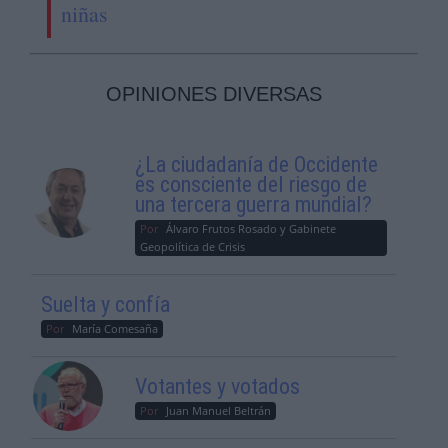
niñas
OPINIONES DIVERSAS
¿La ciudadanía de Occidente
es consciente del riesgo de
una tercera guerra mundial?
Por
Álvaro Frutos Rosado y Gabinete
Geopolítica de Crisis
Suelta y confía
Por
María Comesaña
Votantes y votados
Por
Juan Manuel Beltrán