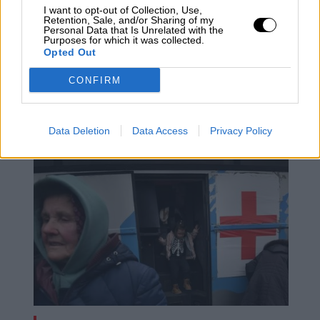
I want to opt-out of Collection, Use,
Retention, Sale, and/or Sharing of my
Personal Data that Is Unrelated with the
Purposes for which it was collected.
Opted Out
Los obispos fichan al responsable de
la investigación sobre los abusos en
CONFIRM
la Iglesia portuguesa como su asesor
en la auditoría antiabusos
Data Deletion
Data Access
Privacy Policy