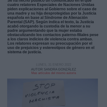
Se ha hecho público un comunicado en el que
cuatro relatores Especiales de Naciones Unidas
piden explicaciones al Gobierno sobre el caso de
una madre y su hija desprotegidas por la Justicia
española en base al Síndrome de Alienación
Parental (SAP). Según indica el texto, la Justicia
acabó otorgando la custodia de la menor a su
padre argumentando que la mujer estaba
Derechos:
obstaculizando los contactos paterno-filiales pese
a los claros indicios de violencia contra ambas.
Los relatores expresan su preocupación por el
link
uso de prejuicios y estereotipos de género en el
Información adicional
sistema de justicia.
link
LUNES, 31 ENERO 2022
AUTOR SANDRA GONZÁLEZ
Mas artículos del mismo autor/a