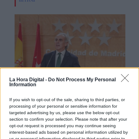
La Hora Digital -
Do Not Process My Personal
Information
Madrid no ve necesario esperar hasta
después de Semana Santa para retirar
If you wish to opt-out of the sale, sharing to third parties, or
processing of your personal or sensitive information for
las mascarillas
targeted advertising by us, please use the below opt-out
section to confirm your selection. Please note that after your
opt-out request is processed you may continue seeing
interest-based ads based on personal information utilized by
OPINIONES DIVERSAS
us or personal information disclosed to third parties prior to