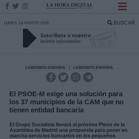
INFORMACION SOBRE LA
PROTECCIÓN DE TUS
BUSCAR
LUNES, 10 AGOSTO 2026
DATOS
Responsable:
Finalidad:
|
LABERINTO ESPAÑOL
LABERINTO ESPAÑOL
Datos tratados:
El PSOE-M exige una solución para
los 37 municipios de la CAM que no
tienen entidad bancaria
Legitimación:
El Grupo Socialista llevará al próximo Pleno de la
Destinatarios:
Asamblea de Madrid una propuesta para poner en
marcha servicios bancarios en los pequeños