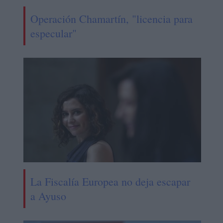
Operación Chamartín, "licencia para
especular"
La Fiscalía Europea no deja escapar
a Ayuso