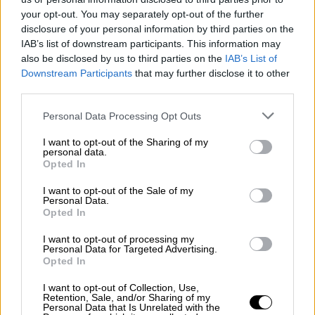
your opt-out. You may separately opt-out of the further
disclosure of your personal information by third parties on the
¿La ciudadanía de Occidente
IAB’s list of downstream participants. This information may
es consciente del riesgo de
also be disclosed by us to third parties on the
IAB’s List of
una tercera guerra mundial?
Downstream Participants
that may further disclose it to other
Por
Álvaro Frutos Rosado y Gabinete
third parties.
Geopolítica de Crisis
Personal Data Processing Opt Outs
Suelta y confía
I want to opt-out of the Sharing of my
personal data.
Por
María Comesaña
Opted In
I want to opt-out of the Sale of my
Votantes y votados
Personal Data.
Opted In
Por
Juan Manuel Beltrán
I want to opt-out of processing my
Personal Data for Targeted Advertising.
El Conflicto de Oriente Medio:
Opted In
Un Nuevo Orden Autoritario
en Construcción
I want to opt-out of Collection, Use,
Retention, Sale, and/or Sharing of my
Por
Álvaro Frutos Rosado y Gabinete
Personal Data that Is Unrelated with the
Geopolítica de Crisis