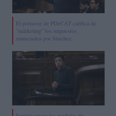
El portavoz de PDeCAT califica de
"márketing" los impuestos
anunciados por Sánchez
Errejón apoya las medidas de