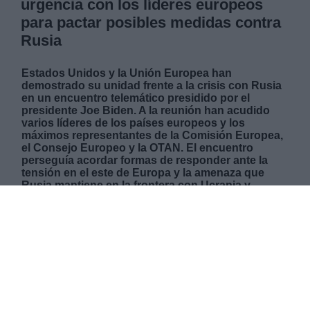
urgencia con los líderes europeos
para pactar posibles medidas contra
Rusia
Estados Unidos y la Unión Europea han
demostrado su unidad frente a la crisis con Rusia
en un encuentro telemático presidido por el
presidente Joe Biden. A la reunión han acudido
varios líderes de los países europeos y los
máximos representantes de la Comisión Europea,
el Consejo Europeo y la OTAN. El encuentro
perseguía acordar formas de responder ante la
tensión en el este de Europa y la amenaza que
Rusia mantiene en la frontera con Ucrania y
mostrar la unidad de los socios y aliados en esta
situación. A pesar de la notable ausencia de
representantes europeos en las conversaciones
con Rusia, los líderes aseguran que todos los
socios mantienen altos niveles de cooperación y
colaboración para organizar una respuesta
conjunta ante una posible ofensiva rusa.
MARTES, 25 ENERO 2022