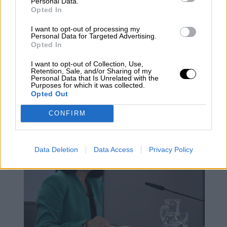
Personal Data.
Opted In
I want to opt-out of processing my
Personal Data for Targeted Advertising.
Opted In
I want to opt-out of Collection, Use,
Retention, Sale, and/or Sharing of my
Personal Data that Is Unrelated with the
Purposes for which it was collected.
Opted Out
Fumar mata (también al planeta)
CONFIRM
Data Deletion
Data Access
Privacy Policy