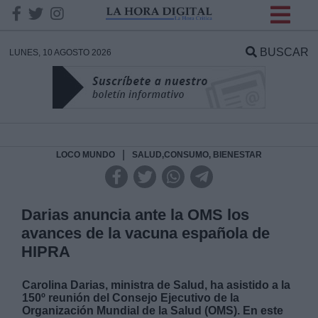
INFORMACION SOBRE LA
PROTECCIÓN DE TUS
BUSCAR
LUNES, 10 AGOSTO 2026
DATOS
Responsable:
Finalidad:
|
LOCO MUNDO
SALUD,CONSUMO, BIENESTAR
Datos tratados:
Darias anuncia ante la OMS los
avances de la vacuna española de
HIPRA
Legitimación:
Carolina Darias, ministra de Salud, ha asistido a la
Destinatarios:
150º reunión del Consejo Ejecutivo de la
Organización Mundial de la Salud (OMS). En este