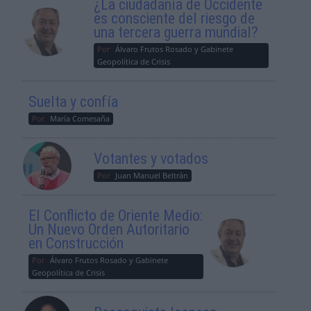
¿La ciudadanía de Occidente
es consciente del riesgo de
una tercera guerra mundial?
Por
Álvaro Frutos Rosado y Gabinete
Geopolítica de Crisis
Suelta y confía
Por
María Comesaña
Votantes y votados
Por
Juan Manuel Beltrán
El Conflicto de Oriente Medio:
Un Nuevo Orden Autoritario
en Construcción
Por
Álvaro Frutos Rosado y Gabinete
Geopolítica de Crisis