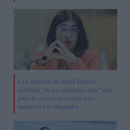
La Comisión de Salud Pública
aprobará "en los próximos días" una
guía de actuación común para
atender a los refugiados