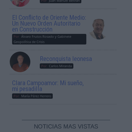
Por
Juan Manuel Beltrán
El Conflicto de Oriente Medio:
Un Nuevo Orden Autoritario
en Construcción
Por
Álvaro Frutos Rosado y Gabinete
Geopolítica de Crisis
Reconquista leonesa
Por
Carlos Miranda
Clara Campoamor: Mi sueño,
mi pesadilla
Por
María Pérez Herrero
NOTICIAS MAS VISTAS