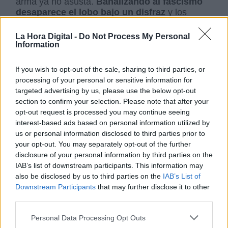
arma ya no asusta.
Banalizando al fascismo
desaparece el lobo bajo un disfraz
y los
incautos pueden acercarse a él sin miedo
tomándolo por cualquier perro.
La Hora Digital -
Do Not Process My Personal
Information
La semana pasada salió la encuesta del CIS de
If you wish to opt-out of the sale, sharing to third parties, or
intención de voto.
Suben los que votarían por
processing of your personal or sensitive information for
el PP y por Vox
. Quien piensa se pregunta
targeted advertising by us, please use the below opt-out
cómo es posible que en un país aplastado
section to confirm your selection. Please note that after your
durante cuarenta años bajo la bota del fascismo
opt-out request is processed you may continue seeing
millones de votantes estén dispuestos a
interest-based ads based on personal information utilized by
entregar al fascismo el poder para que
us or personal information disclosed to third parties prior to
vuelva a aplastarles.
¿Falta de memoria?
your opt-out. You may separately opt-out of the further
¿Deshumanización? ¿Cómo, si no, se explica
disclosure of your personal information by third parties on the
que millones de votantes estén dispuestos a
IAB’s list of downstream participants. This information may
ignorar la corrupción, la mentiras flagrantes, la
also be disclosed by us to third parties on the
IAB’s List of
prédica del odio, la traición al país para justificar
Downstream Participants
that may further disclose it to other
el todo vale para hundir al contrario; dispuestos
third parties.
a ignorar toda la politiquería inmoral del
fascismo? ¿O será que esos millones de
Personal Data Processing Opt Outs
votantes anhelan que un fascismo fuerte les