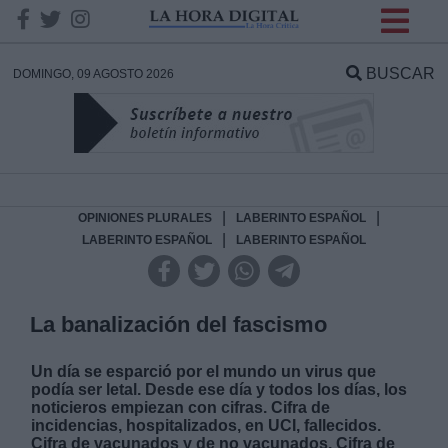
INFORMACION SOBRE LA
PROTECCIÓN DE TUS
BUSCAR
DOMINGO, 09 AGOSTO 2026
DATOS
Responsable:
Finalidad:
|
|
OPINIONES PLURALES
LABERINTO ESPAÑOL
|
LABERINTO ESPAÑOL
LABERINTO ESPAÑOL
Datos tratados:
La banalización del fascismo
Legitimación:
Un día se esparció por el mundo un virus que
podía ser letal. Desde ese día y todos los días, los
noticieros empiezan con cifras. Cifra de
Destinatarios:
incidencias, hospitalizados, en UCI, fallecidos.
Cifra de vacunados y de no vacunados. Cifra de