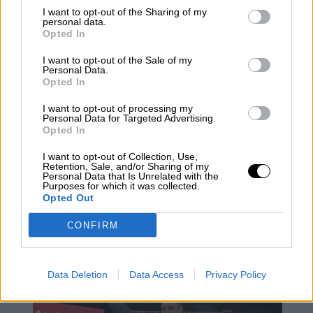
permita pastar en paz librándoles de la
I want to opt-out of the Sharing of my
personal data.
responsabilidad de pensar y actuar como seres
Opted In
humanos?
I want to opt-out of the Sale of my
Personal Data.
Opted In
Parece que
el fascismo se está extendiendo
por el mundo entero como una pandemia sin
I want to opt-out of processing my
necesidad siquiera de imponerse por la
Personal Data for Targeted Advertising.
fuerza de las armas.
Los ciudadanos están
Opted In
votando a fascistas con la misma pasión con
que siguen series y películas de terror, para
I want to opt-out of Collection, Use,
Retention, Sale, and/or Sharing of my
entretenerse.
Personal Data that Is Unrelated with the
Purposes for which it was collected.
Opted Out
fascismo
Franquismo
ultraderecha
opinión política
CONFIRM
NOTICIAS RELACIONADAS
Data Deletion
Data Access
Privacy Policy