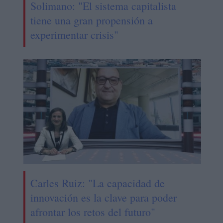
Solimano: "El sistema capitalista
tiene una gran propensión a
experimentar crisis"
Carles Ruiz: "La capacidad de
innovación es la clave para poder
afrontar los retos del futuro"