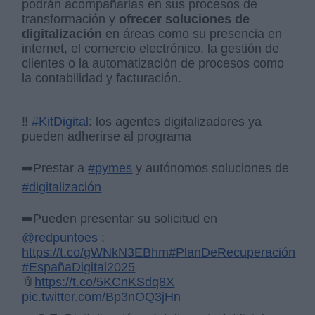
podrán acompañarlas en sus procesos de
transformación y
ofrecer soluciones de
digitalización
en áreas como su presencia en
internet, el comercio electrónico, la gestión de
clientes o la automatización de procesos como
la contabilidad y facturación.
‼️
#KitDigital
: los agentes digitalizadores ya
pueden adherirse al programa
➡️Prestar a
#pymes
y autónomos soluciones de
#digitalización
➡️Pueden presentar su solicitud en
@redpuntoes
:
https://t.co/gWNkN3EBhm
#PlanDeRecuperación
#EspañaDigital2025
📎
https://t.co/5KCnKSdq8X
pic.twitter.com/Bp3nOQ3jHn