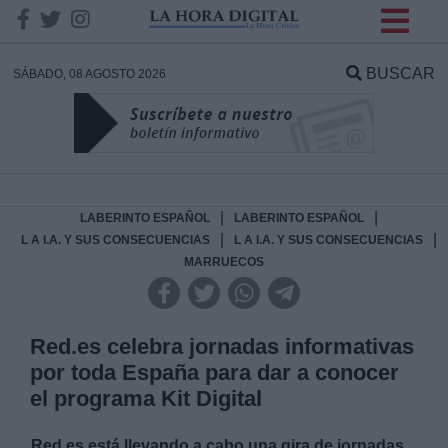
INFORMACION SOBRE LA
PROTECCIÓN DE TUS
BUSCAR
SÁBADO, 08 AGOSTO 2026
DATOS
Responsable:
Finalidad:
|
|
LABERINTO ESPAÑOL
LABERINTO ESPAÑOL
|
|
L A I.A. Y SUS CONSECUENCIAS
L A I.A. Y SUS CONSECUENCIAS
MARRUECOS
Datos tratados:
Red.es celebra jornadas informativas
Legitimación:
por toda España para dar a conocer
el programa Kit Digital
Destinatarios:
Red.es está llevando a cabo una gira de jornadas