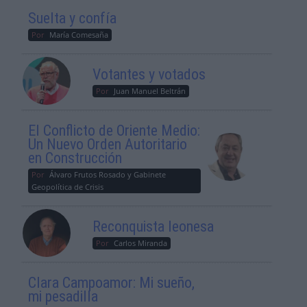
Suelta y confía
Por
María Comesaña
Votantes y votados
Por
Juan Manuel Beltrán
El Conflicto de Oriente Medio:
Un Nuevo Orden Autoritario
en Construcción
Por
Álvaro Frutos Rosado y Gabinete
Geopolítica de Crisis
Reconquista leonesa
Por
Carlos Miranda
Clara Campoamor: Mi sueño,
mi pesadilla