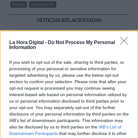
Red.es
digitalización
NOTICIAS RELACIONADAS
La Hora Digital -
Do Not Process My Personal
Information
If you wish to opt-out of the sale, sharing to third parties, or
processing of your personal or sensitive information for
targeted advertising by us, please use the below opt-out
section to confirm your selection. Please note that after your
opt-out request is processed you may continue seeing
interest-based ads based on personal information utilized by
us or personal information disclosed to third parties prior to
Desde ALA alertan de que reducir
your opt-out. You may separately opt-out of the further
los vuelos cortos solo reduciría el
disclosure of your personal information by third parties on the
IAB’s list of downstream participants. This information may
0,06% de los gases de efecto
also be disclosed by us to third parties on the
IAB’s List of
invernadero
Downstream Participants
that may further disclose it to other