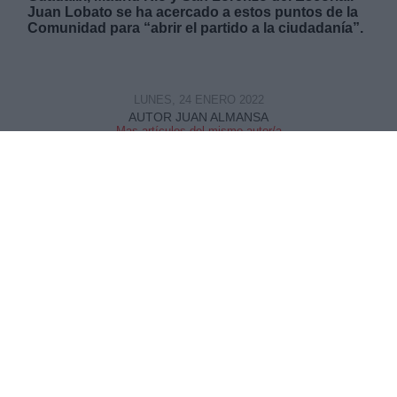
Juan Lobato se ha acercado a estos puntos de la
Comunidad para “abrir el partido a la ciudadanía”.
LUNES, 24 ENERO 2022
AUTOR JUAN ALMANSA
Mas artículos del mismo autor/a
Juan Lobato junto a simpatizantes del PSOE-M en uno de los
encuentros en la Comunidad de Madrid