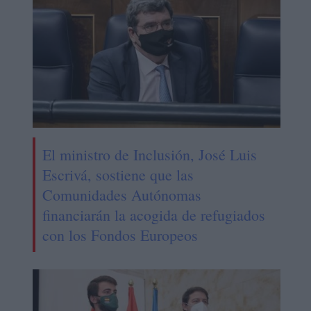
El ministro de Inclusión, José Luis
Escrivá, sostiene que las
Comunidades Autónomas
financiarán la acogida de refugiados
con los Fondos Europeos