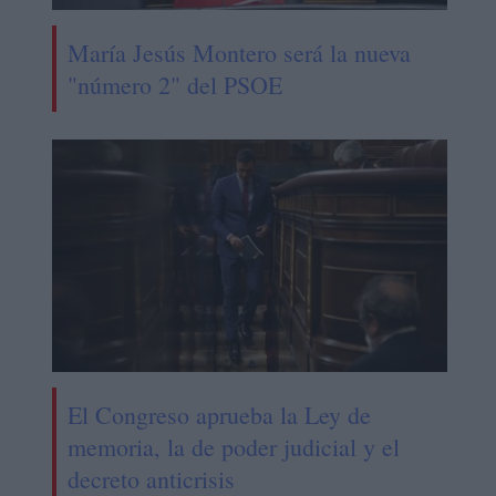
María Jesús Montero será la nueva
"número 2" del PSOE
El Congreso aprueba la Ley de
memoria, la de poder judicial y el
decreto anticrisis