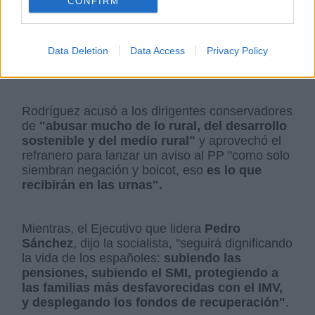
CONFIRM
dirigente socialista afirmó que el Gobierno del
que forma parte está centrado en impulsar los
fondos europeos
"frente a nosotros no hay
Data Deletion
Data Access
Privacy Policy
nadie"
ya que acusó a la oposición del PP de
seguir instalados en la negación y el boicot.
Rodríguez acusó a los dirigentes conservadores
de
"abusar mucho de lo rural, del desarrollo
sostenible y del medio rural"
y aprovechó el
refranero para lanzar un aviso al PP "como solo
siembran negación y boicot, eso
es lo que
recibirán en las urnas".
Mientras, el Ejecutivo que lidera
Pedro
Sánchez
, dijo la socialista, "seguirá dignificando
la vida de los españoles:
subiendo las
pensiones, subiendo el SMI, protegiendo a
las familias más desfavorecidas con el IMV,
y desplegando los fondos de recuperación"
.