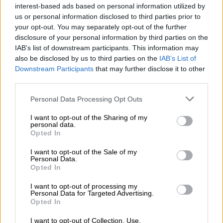
La vacunación infantil avanza a
interest-based ads based on personal information utilized by
us or personal information disclosed to third parties prior to
pasos agigantados con un 11,2% del
your opt-out. You may separately opt-out of the further
total en apenas cinco días
disclosure of your personal information by third parties on the
IAB’s list of downstream participants. This information may
also be disclosed by us to third parties on the
IAB’s List of
Downstream Participants
that may further disclose it to other
OPINIONES DIVERSAS
third parties.
Personal Data Processing Opt Outs
¿La ciudadanía de Occidente
I want to opt-out of the Sharing of my
es consciente del riesgo de
personal data.
una tercera guerra mundial?
Opted In
Por
Álvaro Frutos Rosado y Gabinete
I want to opt-out of the Sale of my
Geopolítica de Crisis
Personal Data.
Opted In
Suelta y confía
I want to opt-out of processing my
Personal Data for Targeted Advertising.
Por
María Comesaña
Opted In
I want to opt-out of Collection, Use,