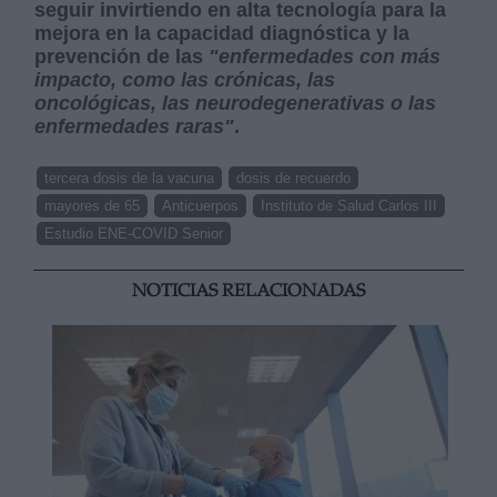
seguir invirtiendo en alta tecnología para la
mejora en la capacidad diagnóstica y la
prevención de las
"enfermedades con más
impacto, como las crónicas, las
oncológicas, las neurodegenerativas o las
enfermedades raras"
.
tercera dosis de la vacuna
dosis de recuerdo
mayores de 65
Anticuerpos
Instituto de Salud Carlos III
Estudio ENE-COVID Senior
NOTICIAS RELACIONADAS