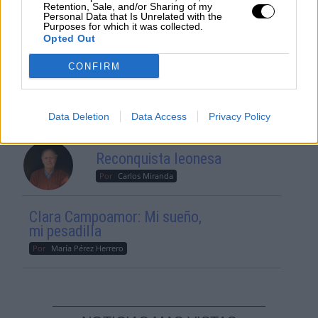
Votantes y votados
Retention, Sale, and/or Sharing of my
Personal Data that Is Unrelated with the
Por
Juan Manuel Beltrán
Purposes for which it was collected.
Opted Out
El Conflicto de Oriente Medio:
CONFIRM
Un Nuevo Orden Autoritario
en Construcción
Por
Álvaro Frutos Rosado y Gabinete
Data Deletion
Data Access
Privacy Policy
Geopolítica de Crisis
Reconquista leonesa
Por
Carlos Miranda
Clara Campoamor: Mi sueño,
mi pesadilla
Por
María Pérez Herrero