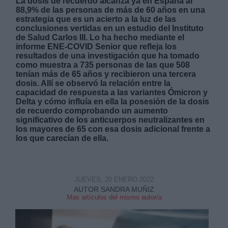
La dosis de recuerdo alcanza ya en España al
88,9% de las personas de más de 60 años en una
estrategia que es un acierto a la luz de las
conclusiones vertidas en un estudio del Instituto
de Salud Carlos III. Lo ha hecho mediante el
informe ENE-COVID Senior que refleja los
resultados de una investigación que ha tomado
como muestra a 735 personas de las que 508
Derechos:
tenían más de 65 años y recibieron una tercera
dosis. Allí se observó la relación entre la
capacidad de respuesta a las variantes Ómicron y
link
Delta y cómo influía en ella la posesión de la dosis
Información adicional
de recuerdo comprobando un aumento
link
significativo de los anticuerpos neutralizantes en
los mayores de 65 con esa dosis adicional frente a
los que carecían de ella.
JUEVES, 20 ENERO 2022
AUTOR SANDRA MUÑIZ
Mas artículos del mismo autor/a