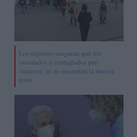
Los expertos aseguran que los
vacunados y contagiados por
'ómicron' ya no necesitan la tercera
dosis