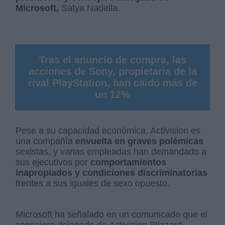
Microsoft,
Satya Nadella.
Tras el anuncio de compra, las
acciones de Sony, propietaria de la
rival PlayStation, han caído más de
un 12%
Pese a su capacidad económica, Activision es
una compañía
envuelta en graves polémicas
sexistas, y varias empleadas han demandado a
sus ejecutivos por
comportamientos
inapropiados y condiciones discriminatorias
frentes a sus iguales de sexo opuesto.
Microsoft ha señalado en un comunicado que el
consejero delegado de Activision Blizzard,