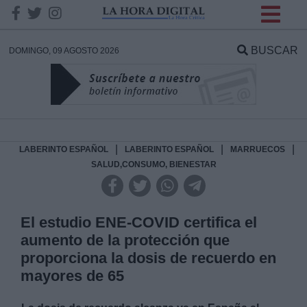
INFORMACION SOBRE LA
PROTECCIÓN DE TUS
BUSCAR
DOMINGO, 09 AGOSTO 2026
DATOS
Responsable:
Finalidad:
|
|
|
LABERINTO ESPAÑOL
LABERINTO ESPAÑOL
MARRUECOS
SALUD,CONSUMO, BIENESTAR
Datos tratados:
El estudio ENE-COVID certifica el
aumento de la protección que
Legitimación:
proporciona la dosis de recuerdo en
mayores de 65
Destinatarios: