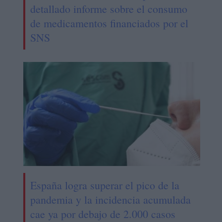
detallado informe sobre el consumo
de medicamentos financiados por el
SNS
España logra superar el pico de la
pandemia y la incidencia acumulada
cae ya por debajo de 2.000 casos