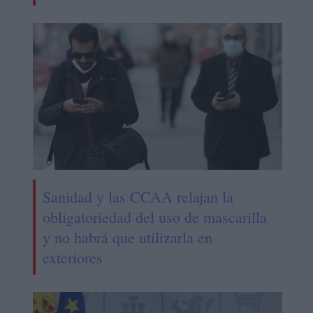
Sanidad y las CCAA relajan la
obligatoriedad del uso de mascarilla
y no habrá que utilizarla en
exteriores