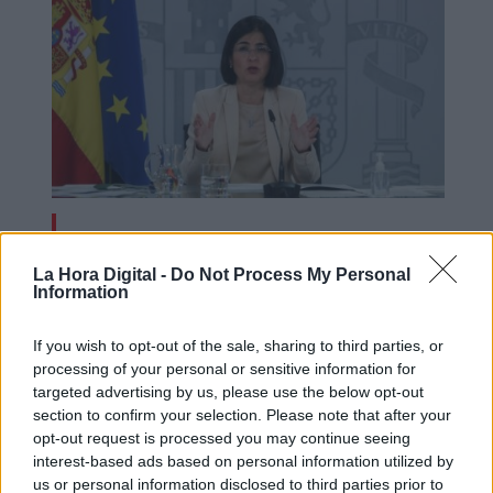
Darias anuncia ante la OMS los
avances de la vacuna española de
La Hora Digital -
Do Not Process My Personal
Information
HIPRA
If you wish to opt-out of the sale, sharing to third parties, or
processing of your personal or sensitive information for
targeted advertising by us, please use the below opt-out
section to confirm your selection. Please note that after your
opt-out request is processed you may continue seeing
interest-based ads based on personal information utilized by
us or personal information disclosed to third parties prior to