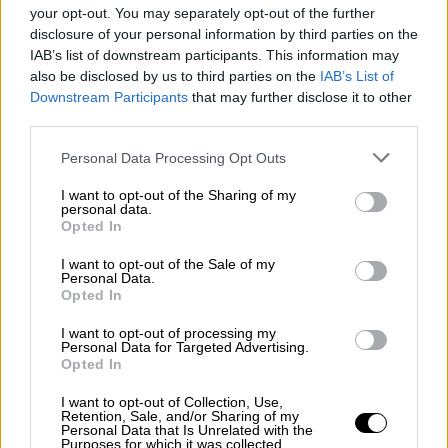
your opt-out. You may separately opt-out of the further
disclosure of your personal information by third parties on the
IAB’s list of downstream participants. This information may
also be disclosed by us to third parties on the
IAB’s List of
Downstream Participants
that may further disclose it to other
third parties.
Los últimos datos de la pandemia
muestran un debilitamiento de la
Personal Data Processing Opt Outs
sexta ola con una bajada de nuevos
I want to opt-out of the Sharing of my
contagios
personal data.
Opted In
I want to opt-out of the Sale of my
Personal Data.
OPINIONES DIVERSAS
Opted In
I want to opt-out of processing my
Personal Data for Targeted Advertising.
¿La ciudadanía de Occidente
Opted In
es consciente del riesgo de
una tercera guerra mundial?
I want to opt-out of Collection, Use,
Retention, Sale, and/or Sharing of my
Por
Álvaro Frutos Rosado y Gabinete
Personal Data that Is Unrelated with the
Purposes for which it was collected.
Geopolítica de Crisis