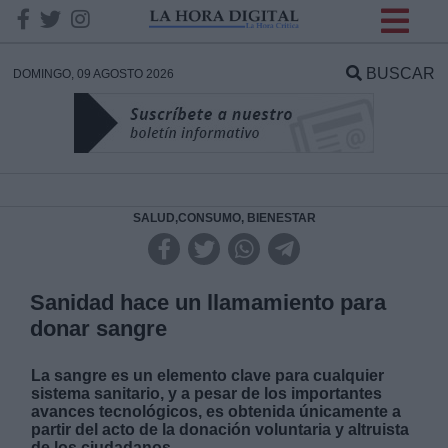
INFORMACION SOBRE LA
PROTECCIÓN DE TUS
BUSCAR
DOMINGO, 09 AGOSTO 2026
DATOS
Responsable:
Finalidad:
SALUD,CONSUMO, BIENESTAR
Datos tratados:
Sanidad hace un llamamiento para
donar sangre
Legitimación:
La sangre es un elemento clave para cualquier
sistema sanitario, y a pesar de los importantes
Destinatarios:
avances tecnológicos, es obtenida únicamente a
partir del acto de la donación voluntaria y altruista
de los ciudadanos.