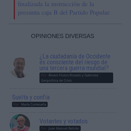
finalizada la instrucción de la
presunta caja B del Partido Popular
OPINIONES DIVERSAS
¿La ciudadanía de Occidente
es consciente del riesgo de
una tercera guerra mundial?
Por
Álvaro Frutos Rosado y Gabinete
Geopolítica de Crisis
Suelta y confía
Por
María Comesaña
Votantes y votados
Por
Juan Manuel Beltrán