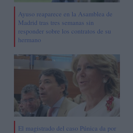
Ayuso reaparece en la Asamblea de
Madrid tras tres semanas sin
responder sobre los contratos de su
hermano
El magistrado del caso Púnica da por