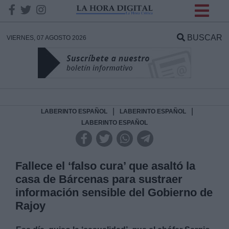
INFORMACION SOBRE LA
PROTECCIÓN DE TUS
BUSCAR
VIERNES, 07 AGOSTO 2026
DATOS
Responsable:
Finalidad:
|
|
LABERINTO ESPAÑOL
LABERINTO ESPAÑOL
LABERINTO ESPAÑOL
Datos tratados:
Fallece el ‘falso cura’ que asaltó la
casa de Bárcenas para sustraer
Legitimación:
información sensible del Gobierno de
Rajoy
Destinatarios: