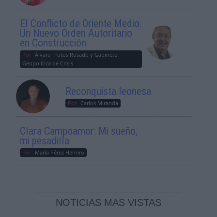
El Conflicto de Oriente Medio:
Un Nuevo Orden Autoritario
en Construcción
Por
Álvaro Frutos Rosado y Gabinete
Geopolítica de Crisis
Reconquista leonesa
Por
Carlos Miranda
Clara Campoamor: Mi sueño,
mi pesadilla
Por
María Pérez Herrero
NOTICIAS MAS VISTAS