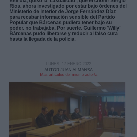
Ese día, quiso la ‘casualidad’, que el chófer Sergio
Ríos, ahora investigado por estar bajo órdenes del
Ministerio de Interior de Jorge Fernández Díaz
para recabar información sensible del Partido
Popular que Bárcenas pudiera tener bajo su
poder, no trabajaba. Por suerte, Guillermo ‘Willy’
Bárcenas pudo liberarse y reducir al falso cura
hasta la llegada de la policía.
Derechos:
link
LUNES, 17 ENERO 2022
Información adicional
AUTOR JUAN ALMANSA
link
Mas artículos del mismo autor/a