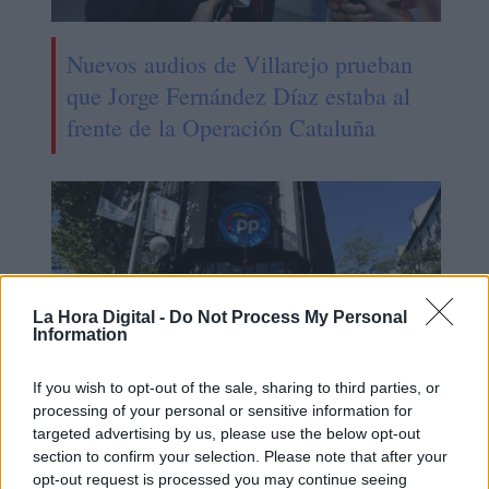
Nuevos audios de Villarejo prueban
que Jorge Fernández Díaz estaba al
frente de la Operación Cataluña
La Hora Digital -
Do Not Process My Personal
Information
If you wish to opt-out of the sale, sharing to third parties, or
processing of your personal or sensitive information for
targeted advertising by us, please use the below opt-out
El PP no se irá de Génova: "los
section to confirm your selection. Please note that after your
edificios no tienen la culpa"
opt-out request is processed you may continue seeing