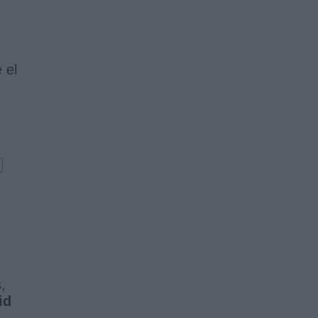
 el

,
id