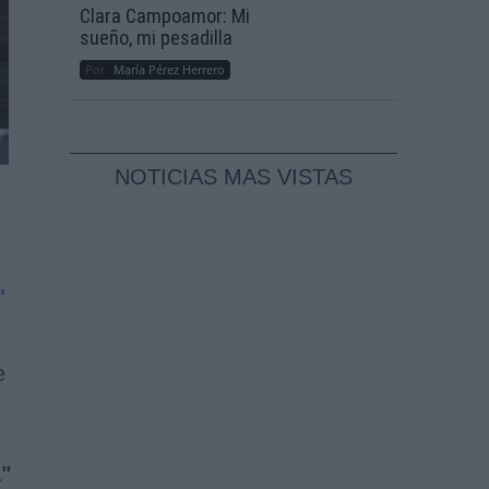
Clara Campoamor: Mi
sueño, mi pesadilla
Por
María Pérez Herrero
NOTICIAS MAS VISTAS
'
e
a"