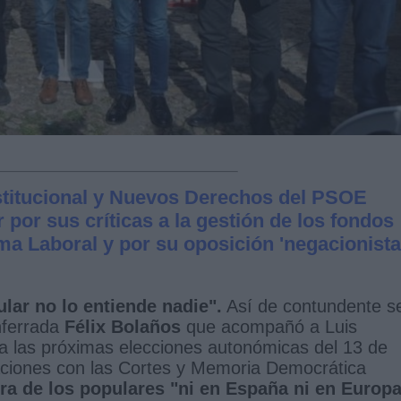
stitucional y Nuevos Derechos del PSOE
 por sus críticas a la gestión de los fondos
a Laboral y por su oposición 'negacionista
lar no lo entiende nadie".
Así de contundente s
nferrada
Félix Bolaños
que acompañó a Luis
 las próximas elecciones autonómicas del 13 de
laciones con las Cortes y Memoria Democrática
ura de los populares "ni en España ni en Europ