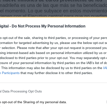
madrileña es una de las que más se ha beneficiad
ta el momento. Lo que subyace en estos movimient
ienen con el Ejecutivo central para que no puedan
de euros de los fondos de recuperación. Bolaños
gital -
Do Not Process My Personal Information
fondos gestionados por el PSOE"
y para ello des
en duda la objetividad en el reparto. Sin embargo,
orma en la que se está gestionando la llegada de e
to opt-out of the sale, sharing to third parties, or processing of your per
formation for targeted advertising by us, please use the below opt-out s
 la crisis del coronavirus. El dirigente socialista
r selection. Please note that after your opt-out request is processed y
 Europa al que la UE se lo validó, el primer pa
eing interest-based ads based on personal information utilized by us or
ros y el primer país de Europa felicitado por la
disclosed to third parties prior to your opt-out. You may separately opt-
país en todo y el Partido Popular, en contra".
losure of your personal information by third parties on the IAB’s list of
. This information may also be disclosed by us to third parties on the
IA
Participants
that may further disclose it to other third parties.
co reproche que hacen desde el PSOE a los
 Congreso de los Diputados debe convalidar
el Re
anunció desde el principio que no avalará la nueva
l Data Processing Opt Outs
senso entre los sindicatos mayoritarios y los
x Bolaños considera que el PP se ha instalado en 
o opt-out of the Sharing of my personal data.
era que la reforma es "positiva" para España.