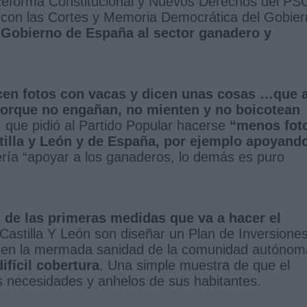
a Reforma Constitucional y Nuevos Derechos del P
s con las Cortes y Memoria Democrática del Gobie
 Gobierno de España al sector ganadero y
en fotos con vacas y dicen unas cosas …que 
 porque no engañan, no mienten y no boicotean
 que pidió al Partido Popular hacerse
“menos fot
tilla y León y de España, por ejemplo apoyand
ría “apoyar a los ganaderos, lo demás es puro
 de las primeras medidas que va a hacer el
astilla Y León son diseñar un Plan de Inversione
iquen la mermada sanidad de la comunidad autónom
fícil cobertura
. Una simple muestra de que el
necesidades y anhelos de sus habitantes.