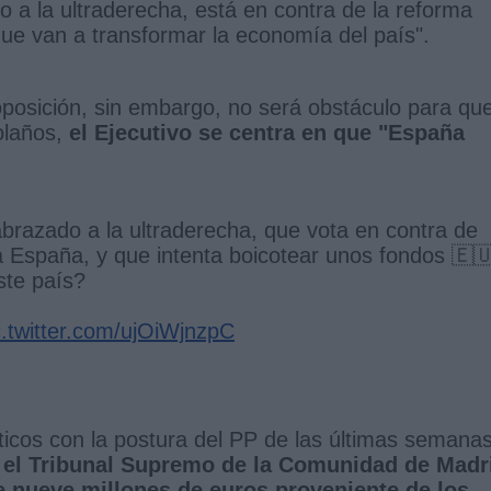
 a la ultraderecha, está en contra de la reforma
que van a transformar la economía del país".
a oposición, sin embargo, no será obstáculo para que
olaños,
el Ejecutivo se centra en que "España
razado a la ultraderecha, que vota en contra de
España, y que intenta boicotear unos fondos 🇪
ste país?
c.twitter.com/ujOiWjnzpC
icos con la postura del PP de las últimas semanas
 el Tribunal Supremo de la Comunidad de Madr
de nueve millones de euros proveniente de los