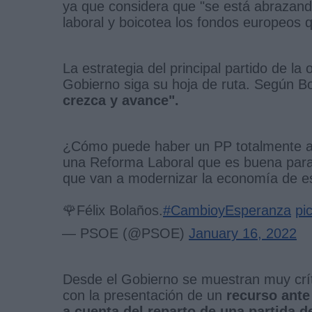
ya que considera que "se está abrazando
laboral y boicotea los fondos europeos 
La estrategia del principal partido de l
Gobierno siga su hoja de ruta. Según B
crezca y avance".
¿Cómo puede haber un PP totalmente ab
una Reforma Laboral que es buena para 
que van a modernizar la economía de e
🌹Félix Bolaños.
#CambioyEsperanza
pi
— PSOE (@PSOE)
January 16, 2022
Desde el Gobierno se muestran muy crít
con la presentación de un
recurso ante
a cuenta del reparto de una partida 