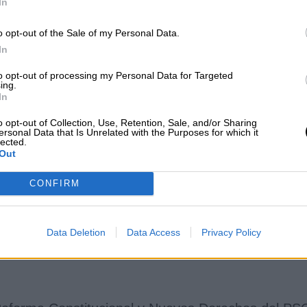
In
o opt-out of the Sale of my Personal Data.
iales”
, significa “acompañar y respetar el diálogo
resarios”
para evitar despidos, apuesta por
In
 relatado el socialista,
“pero votar en contra
to opt-out of processing my Personal Data for Targeted
 social, no te importa que los trabajadores
ing.
porta que haya despidos, no te importan los
In
 país”.
o opt-out of Collection, Use, Retention, Sale, and/or Sharing
ersonal Data that Is Unrelated with the Purposes for which it
lected.
Out
se den en un momento inoportuno e irresponsable.
CONFIRM
s europeos y contamos con la colaboración leal del
Data Deletion
Data Access
Privacy Policy
Esperanza
pic.twitter.com/Zo3KSMwp9x