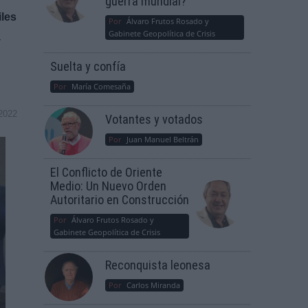
guerra mundial?
iles
Por
Álvaro Frutos Rosado y
Gabinete Geopolítica de Crisis
y
Suelta y confía
Por
María Comesaña
2022
Votantes y votados
Por
Juan Manuel Beltrán
El Conflicto de Oriente
Medio: Un Nuevo Orden
Autoritario en Construcción
Por
Álvaro Frutos Rosado y
Gabinete Geopolítica de Crisis
Reconquista leonesa
Por
Carlos Miranda