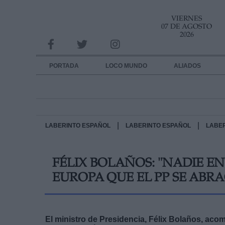
VIERNES
INFORMACION SOBRE LA PROTECCIÓN DE TUS DATOS
07 DE AGOSTO
2026
Responsable:
Finalidad:
PORTADA
LOCO MUNDO
ALIADOS
Datos tratados:
Legitimación:
Destinatarios:
|
|
LABERINTO ESPAÑOL
LABERINTO ESPAÑOL
LABE
Derechos:
FÉLIX BOLAÑOS: "NADIE EN
link
EUROPA QUE EL PP SE ABR
Información adicional
link
El ministro de Presidencia, Félix Bolaños, ac