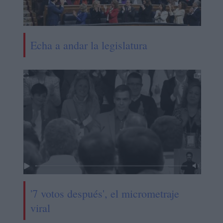
Echa a andar la legislatura
'7 votos después', el micrometraje
viral