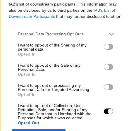
Mario García de Castro: "Todas
IAB’s list of downstream participants. This information may
estas conquistas siguen siendo un
also be disclosed by us to third parties on the
IAB’s List of
Downstream Participants
that may further disclose it to other
camino abierto para el mañana"
third parties.
Personal Data Processing Opt Outs
I want to opt-out of the Sharing of my
personal data.
Opted In
I want to opt-out of the Sale of my
Personal Data.
Opted In
I want to opt-out of processing my
Personal Data for Targeted Advertising.
Opted In
Saber idiomas
I want to opt-out of Collection, Use,
Retention, Sale, and/or Sharing of my
Personal Data that Is Unrelated with the
Purposes for which it was collected.
Opted Out