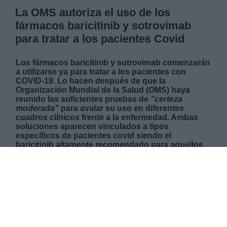
La OMS autoriza el uso de los
fármacos baricitinib y sotrovimab
para tratar a los pacientes Covid
Los fármacos baricitinib y sotrovimab comenzarán
a utilizarse ya para tratar a los pacientes con
COVID-19. Lo hacen después de que la
Organización Mundial de la Salud (OMS) haya
reunido las suficientes pruebas de
"certeza
moderada"
para avalar su uso en diferentes
cuadros clínicos frente a la enfermedad. Ambas
soluciones aparecen vinculados a tipos
específicos de pacientes covid siendo el
baricitinib altamente recomendado para aquellos
que poseen cuadros graves o críticos de la
enfermedad y el sotrovimab para perfiles de menor
gravedad, pero con mayor riesgo de
hospitalización.
VIERNES, 14 ENERO 2022