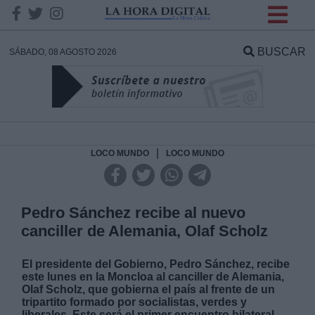
INFORMACION SOBRE LA
PROTECCIÓN DE TUS
BUSCAR
SÁBADO, 08 AGOSTO 2026
DATOS
Responsable:
Finalidad:
|
LOCO MUNDO
LOCO MUNDO
Datos tratados:
Pedro Sánchez recibe al nuevo
canciller de Alemania, Olaf Scholz
Legitimación:
El presidente del Gobierno, Pedro Sánchez, recibe
este lunes en la Moncloa al canciller de Alemania,
Destinatarios:
Olaf Scholz, que gobierna el país al frente de un
tripartito formado por socialistas, verdes y
liberales. Este será el primer encuentro bilateral