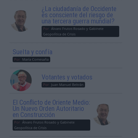
¿La ciudadanía de Occidente
es consciente del riesgo de
una tercera guerra mundial?
Por
Álvaro Frutos Rosado y Gabinete
Geopolítica de Crisis
Suelta y confía
Por
María Comesaña
Votantes y votados
Por
Juan Manuel Beltrán
El Conflicto de Oriente Medio:
Un Nuevo Orden Autoritario
en Construcción
Por
Álvaro Frutos Rosado y Gabinete
Geopolítica de Crisis