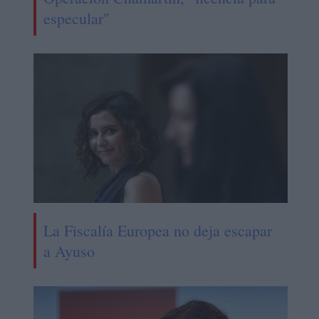
especular"
La Fiscalía Europea no deja escapar
a Ayuso