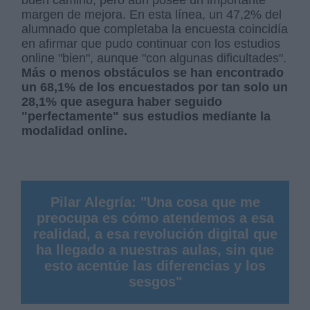
buen camino, pero aún posee un importante
margen de mejora. En esta línea, un 47,2% del
alumnado que completaba la encuesta coincidía
en afirmar que pudo continuar con los estudios
online "bien", aunque "con algunas dificultades".
Más o menos obstáculos se han encontrado
un 68,1% de los encuestados por tan solo un
28,1% que asegura haber seguido
"perfectamente" sus estudios mediante la
modalidad online.
Pilar Alegría: "Una cosa que me
preocupa es cómo atendemos a esa
realidad, a esa revolución digital que
ha llegado a nuestras aulas, sin que
esto acentúe las diferencias y los
sesgos"