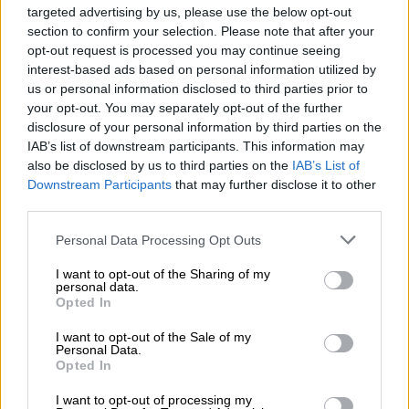
Reconquista leonesa
targeted advertising by us, please use the below opt-out
section to confirm your selection. Please note that after your
Por
Carlos Miranda
opt-out request is processed you may continue seeing
interest-based ads based on personal information utilized by
Clara Campoamor: Mi sueño,
us or personal information disclosed to third parties prior to
mi pesadilla
your opt-out. You may separately opt-out of the further
Por
María Pérez Herrero
disclosure of your personal information by third parties on the
IAB’s list of downstream participants. This information may
also be disclosed by us to third parties on the
IAB’s List of
Downstream Participants
that may further disclose it to other
third parties.
NOTICIAS MAS VISTAS
Personal Data Processing Opt Outs
I want to opt-out of the Sharing of my
personal data.
Opted In
|
|
|
LABERINTO ESPAÑOL
LABERINTO ESPAÑOL
ARTE
ARTE
I want to opt-out of the Sale of my
Personal Data.
Opted In
Las brechas social y económica
I want to opt-out of processing my