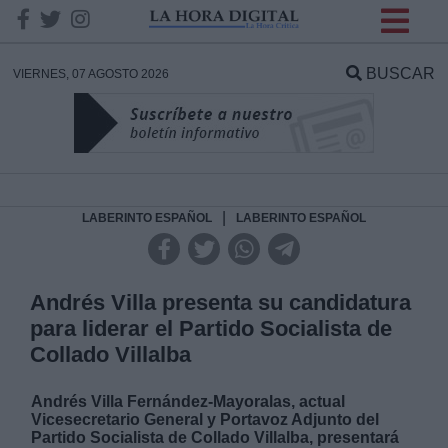
INFORMACION SOBRE LA
PROTECCIÓN DE TUS
BUSCAR
VIERNES, 07 AGOSTO 2026
DATOS
Responsable:
Finalidad:
|
LABERINTO ESPAÑOL
LABERINTO ESPAÑOL
Datos tratados:
Andrés Villa presenta su candidatura
para liderar el Partido Socialista de
Collado Villalba
Legitimación:
Andrés Villa Fernández-Mayoralas, actual
Destinatarios:
Vicesecretario General y Portavoz Adjunto del
Partido Socialista de Collado Villalba, presentará