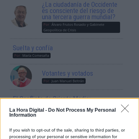
¿La ciudadanía de Occidente
es consciente del riesgo de
una tercera guerra mundial?
Por
Álvaro Frutos Rosado y Gabinete
Geopolítica de Crisis
Suelta y confía
Por
María Comesaña
Votantes y votados
Por
Juan Manuel Beltrán
El Conflicto de Oriente Medio:
Un Nuevo Orden Autoritario
en Construcción
La Hora Digital -
Do Not Process My Personal
Information
Por
Álvaro Frutos Rosado y Gabinete
Geopolítica de Crisis
If you wish to opt-out of the sale, sharing to third parties, or
processing of your personal or sensitive information for