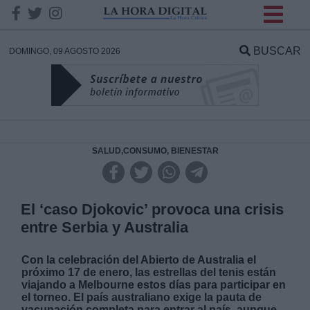
INFORMACION SOBRE LA
PROTECCIÓN DE TUS
BUSCAR
DOMINGO, 09 AGOSTO 2026
DATOS
Responsable:
Finalidad:
SALUD,CONSUMO, BIENESTAR
Datos tratados:
El ‘caso Djokovic’ provoca una crisis
entre Serbia y Australia
Legitimación:
Con la celebración del Abierto de Australia el
próximo 17 de enero, las estrellas del tenis están
Destinatarios:
viajando a Melbourne estos días para participar en
el torneo. El país australiano exige la pauta de
vacunación completa para entrar al país, aunque