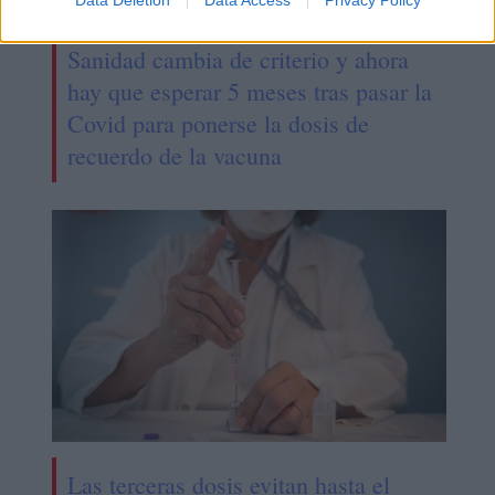
Data Deletion
Data Access
Privacy Policy
Sanidad cambia de criterio y ahora
hay que esperar 5 meses tras pasar la
Covid para ponerse la dosis de
recuerdo de la vacuna
Las terceras dosis evitan hasta el