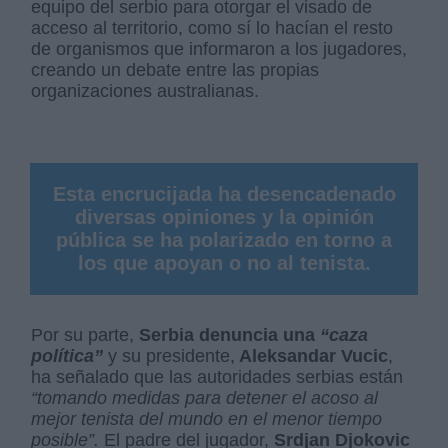
equipo del serbio para otorgar el visado de
acceso al territorio, como sí lo hacían el resto
de organismos que informaron a los jugadores,
creando un debate entre las propias
organizaciones australianas.
Esta encrucijada ha desencadenado
diversas opiniones y la opinión
pública se ha polarizado en torno a
los que apoyan o no al tenista.
Por su parte,
Serbia denuncia una
“caza
política”
y su presidente,
Aleksandar Vucic
,
ha señalado que las autoridades serbias están
“tomando medidas para detener el acoso al
mejor tenista del mundo en el menor tiempo
posible”.
El padre del jugador,
Srdjan Djokovic