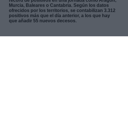
récord de positivos en una jornada como Aragón,
Murcia, Baleares o Cantabria. Según los datos
ofrecidos por los territorios, se contabilizan 3.312
positivos más que el día anterior, a los que hay
que añadir 55 nuevos decesos.
VIERNES, 07 ENERO 2022
AUTOR RODRIGO HERRERO
Mas artículos del mismo autor/a