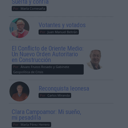
Suelta y confía
Por
María Comesaña
Votantes y votados
Por
Juan Manuel Beltrán
El Conflicto de Oriente Medio:
Un Nuevo Orden Autoritario
en Construcción
Por
Álvaro Frutos Rosado y Gabinete
Geopolítica de Crisis
Reconquista leonesa
Por
Carlos Miranda
Clara Campoamor: Mi sueño,
mi pesadilla
Por
María Pérez Herrero