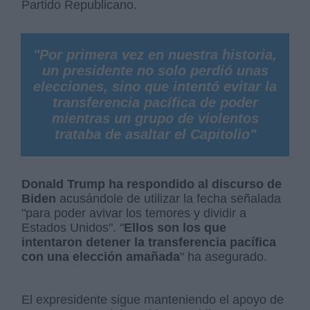
Partido Republicano.
"Por primera vez en nuestra historia,
un presidente no solo perdió unas
elecciones, sino que intentó evitar la
transferencia pacífica de poder
mientras un grupo de violentos
trataba de asaltar el Capitolio"
Donald Trump ha respondido al discurso de
Biden
acusándole de utilizar la fecha señalada
"para poder avivar los temores y dividir a
Estados Unidos". "
Ellos son los que
intentaron detener la transferencia pacífica
con una elección amañada
" ha asegurado.
El expresidente sigue manteniendo el apoyo de