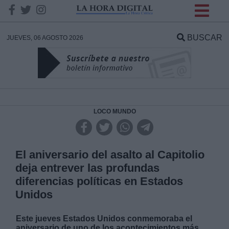
INFORMACION SOBRE LA
PROTECCIÓN DE TUS
BUSCAR
JUEVES, 06 AGOSTO 2026
DATOS
Responsable:
Finalidad:
LOCO MUNDO
Datos tratados:
El aniversario del asalto al Capitolio
deja entrever las profundas
diferencias políticas en Estados
Legitimación:
Unidos
Destinatarios:
Este jueves Estados Unidos conmemoraba el
aniversario de uno de los acontecimientos más