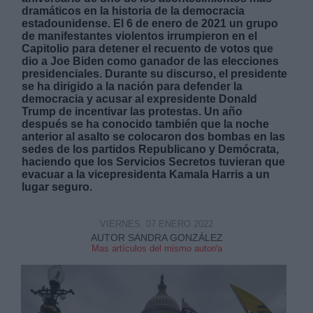
dramáticos en la historia de la democracia
estadounidense. El 6 de enero de 2021 un grupo
de manifestantes violentos irrumpieron en el
Capitolio para detener el recuento de votos que
dio a Joe Biden como ganador de las elecciones
presidenciales. Durante su discurso, el presidente
se ha dirigido a la nación para defender la
Derechos:
democracia y acusar al expresidente Donald
Trump de incentivar las protestas. Un año
después se ha conocido también que la noche
link
anterior al asalto se colocaron dos bombas en las
sedes de los partidos Republicano y Demócrata,
Información adicional
haciendo que los Servicios Secretos tuvieran que
link
evacuar a la vicepresidenta Kamala Harris a un
lugar seguro.
VIERNES, 07 ENERO 2022
AUTOR SANDRA GONZÁLEZ
Mas artículos del mismo autor/a