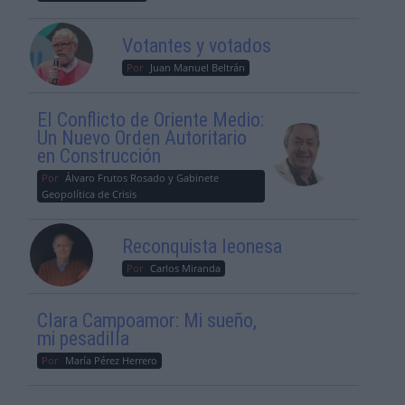
Votantes y votados
Por
Juan Manuel Beltrán
El Conflicto de Oriente Medio:
Un Nuevo Orden Autoritario
en Construcción
Por
Álvaro Frutos Rosado y Gabinete
Geopolítica de Crisis
Reconquista leonesa
Por
Carlos Miranda
Clara Campoamor: Mi sueño,
mi pesadilla
Por
María Pérez Herrero