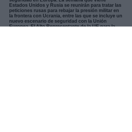
Estados Unidos y Rusia se reunirán para tratar las
peticiones rusas para rebajar la presión militar en
la frontera con Ucrania, entre las que se incluye un
nuevo escenario de seguridad con la Unión
Europea. El Alto Representante de la UE para la
Política Exterior, Josep Borrell, considera que las
exigencias de Moscú son inaceptables y que el
bloque debe estar presente en estas
negociaciones, que afectan de forma directa a la
política de seguridad europea.
VIERNES, 07 ENERO 2022
AUTOR SANDRA GONZÁLEZ
Mas artículos del mismo autor/a