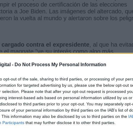
mpir el proceso de certificación de las elecciones
ctoria a Joe Biden. Las imágenes del altercado, qu
ron la vuelta al mundo y alertaron sobre los pelig
 cargado contra el expresidente
, al que ha evita
e el magnate "ve su interés como algo más
idos".
"Por primera vez en nuestra historia, un
ones, sino que intentó evitar la transferencia
gital -
Do Not Process My Personal Information
e violentos trataba de asaltar el Capitolio".
to opt-out of the sale, sharing to third parties, or processing of your per
formation for targeted advertising by us, please use the below opt-out s
n se ha dirigido a la nación para recordar lo
r selection. Please note that after your opt-out request is processed y
a dicho tras lamentar lo que podría haber ocurrido 
eing interest-based ads based on personal information utilized by us or
disclosed to third parties prior to your opt-out. You may separately opt-
 democracia hubieran tenido éxito”.
losure of your personal information by third parties on the IAB’s list of
. This information may also be disclosed by us to third parties on the
IA
Participants
that may further disclose it to other third parties.
a de que
Harris tuvo que ser evacuada el mismo
a del Capitolio descubrió una bomba casera en 