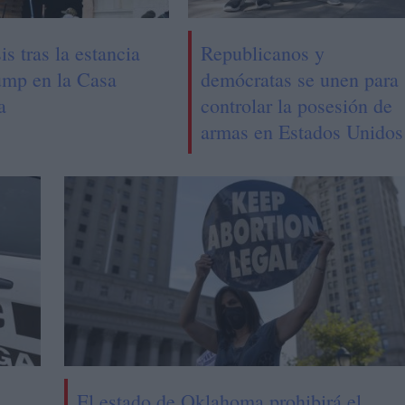
is tras la estancia
Republicanos y
ump en la Casa
demócratas se unen para
a
controlar la posesión de
armas en Estados Unidos
El estado de Oklahoma prohibirá el