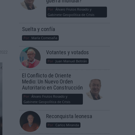
guerra mundial?
Por
Álvaro Frutos Rosado y
Gabinete Geopolítica de Crisis
Suelta y confía
Por
María Comesaña
Votantes y votados
2022
Por
Juan Manuel Beltrán
El Conflicto de Oriente
Medio: Un Nuevo Orden
Autoritario en Construcción
Por
Álvaro Frutos Rosado y
Gabinete Geopolítica de Crisis
Reconquista leonesa
Por
Carlos Miranda