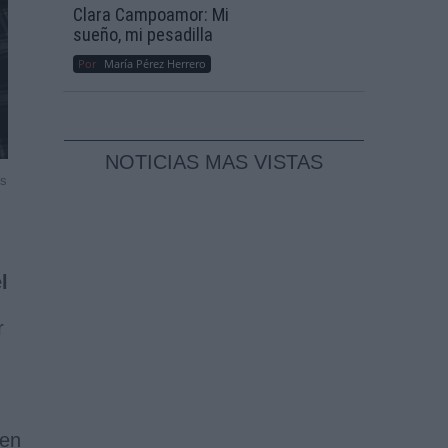
Clara Campoamor: Mi
sueño, mi pesadilla
Por
María Pérez Herrero
NOTICIAS MAS VISTAS
ss
l
r
 en