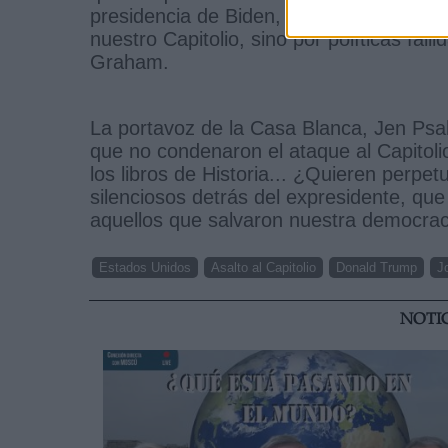
presidencia de Biden, un año después de
nuestro Capitolio, sino por políticas fall
Graham.
La portavoz de la Casa Blanca, Jen Psak
que no condenaron el ataque al Capitolio
los libros de Historia... ¿Quieren perp
silenciosos detrás del expresidente, qu
aquellos que salvaron nuestra democrac
Estados Unidos
Asalto al Capitolio
Donald Trump
J
NOTI