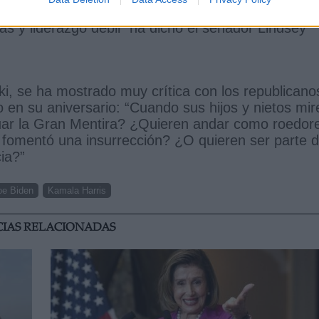
l 6 de enero, está en caída libre no por el ataque
idas y liderazgo débil” ha dicho el senador Lindsey
i, se ha mostrado muy crítica con los republicano
 en su aniversario: “Cuando sus hijos y nietos mir
etuar la Gran Mentira? ¿Quieren andar como roedor
e fomentó una insurrección? ¿O quieren ser parte 
ia?”
oe Biden
Kamala Harris
CIAS RELACIONADAS