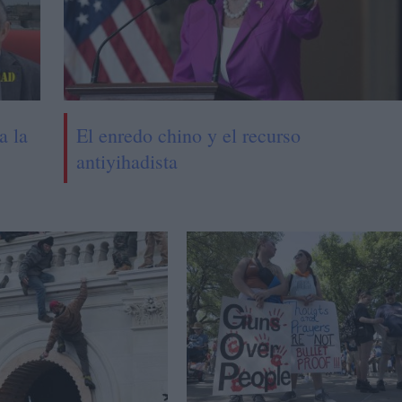
a la
El enredo chino y el recurso
antiyihadista