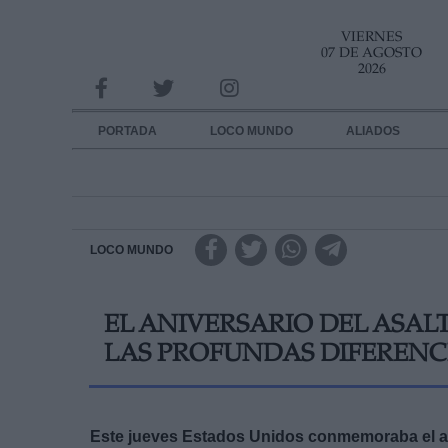
VIERNES
INFORMACION SOBRE LA PROTECCIÓN DE TUS DATOS
07 DE AGOSTO
2026
Responsable:
Finalidad:
PORTADA
LOCO MUNDO
ALIADOS
Datos tratados:
Legitimación:
Destinatarios:
LOCO MUNDO
Derechos:
EL ANIVERSARIO DEL ASAL
link
LAS PROFUNDAS DIFERENCI
Información adicional
link
Este jueves Estados Unidos conmemoraba el an