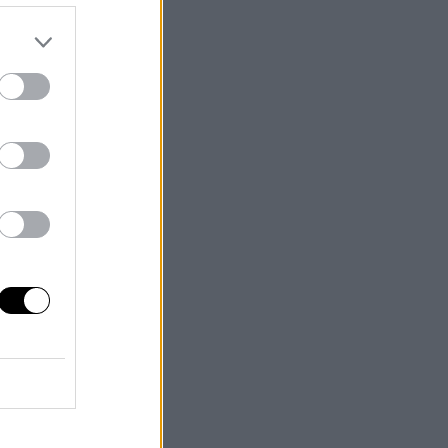
tro
o.