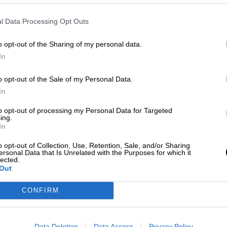
rata
. Los equipos de seguridad también hallaron o
ido Republicano.
l Data Processing Opt Outs
o opt-out of the Sharing of my personal data.
In
historia, un presidente no solo perdió
entó evitar la transferencia pacífica de
o opt-out of the Sale of my Personal Data.
In
de violentos trataba de asaltar el
Capitolio"
to opt-out of processing my Personal Data for Targeted
ing.
In
o opt-out of Collection, Use, Retention, Sale, and/or Sharing
ersonal Data that Is Unrelated with the Purposes for which it
rso de Biden
acusándole de utilizar la fecha
lected.
y dividir a Estados Unidos". "
Ellos son los que
Out
pacífica con una elección amañada
" ha asegurad
CONFIRM
oyo de una gran parte del Partido Republicano, lo
 miembros han respaldado sus palabras. “La
Data Deletion
Data Access
Privacy Policy