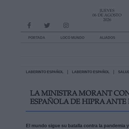
JUEVES
INFORMACION SOBRE LA PROTECCIÓN DE TUS DATOS
06 DE AGOSTO
2026
Responsable:
Finalidad:
PORTADA
LOCO MUNDO
ALIADOS
Datos tratados:
Legitimación:
Destinatarios:
|
|
LABERINTO ESPAÑOL
LABERINTO ESPAÑOL
SALU
Derechos:
LA MINISTRA MORANT CON
link
ESPAÑOLA DE HIPRA ANTE
Información adicional
link
El mundo sigue su batalla contra la pandemia y 