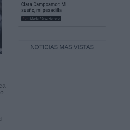
Clara Campoamor: Mi
sueño, mi pesadilla
Por
María Pérez Herrero
NOTICIAS MAS VISTAS
sea
do
d