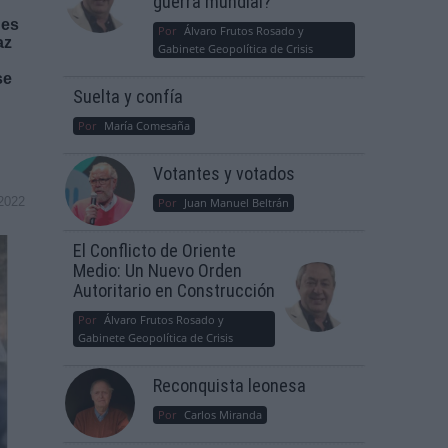
guerra mundial?
 es
Por
Álvaro Frutos Rosado y
az
Gabinete Geopolítica de Crisis
se
Suelta y confía
Por
María Comesaña
Votantes y votados
2022
Por
Juan Manuel Beltrán
El Conflicto de Oriente
Medio: Un Nuevo Orden
Autoritario en Construcción
Por
Álvaro Frutos Rosado y
Gabinete Geopolítica de Crisis
Reconquista leonesa
Por
Carlos Miranda