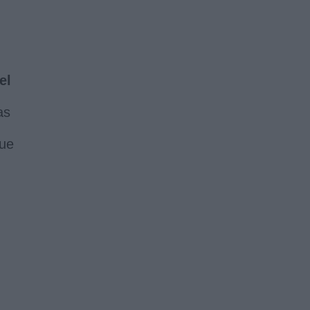
el
as
que