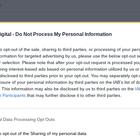
2
gital -
Do Not Process My Personal Information
do que recombina proteínas
y está diseñada
, pero gracias a su método se puede ir adaptan
oratorio no solo trabaja en esta nueva vacuna sin
to opt-out of the sale, sharing to third parties, or processing of your per
formation for targeted advertising by us, please use the below opt-out s
e refuerzo para las personas vacunadas con otros
r selection. Please note that after your opt-out request is processed y
eing interest-based ads based on personal information utilized by us or
disclosed to third parties prior to your opt-out. You may separately opt-
losure of your personal information by third parties on the IAB’s list of
nvestigaciones muestran
"sin ningún tipo de dud
. This information may also be disclosed by us to third parties on the
IA
iencia"
por lo que se espera que a finales de este
Participants
that may further disclose it to other third parties.
stigación en la que participarán 3.000 personas de
otros países.
l Data Processing Opt Outs
frece
otros beneficios en comparación a otras
iones extraordinarias para su conservación
ni
o opt-out of the Sharing of my personal data.