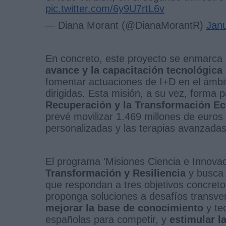
pic.twitter.com/6y9U7rtL6v
— Diana Morant (@DianaMorantR)
Janu
En concreto, este proyecto se enmarca
avance y la capacitación tecnológica
fomentar actuaciones de I+D en el ámbit
dirigidas. Esta misión, a su vez, forma 
Recuperación y la Transformación E
prevé movilizar 1.469 millones de euros 
personalizadas y las terapias avanzada
El programa 'Misiones Ciencia e Innovac
Transformación y Resiliencia
y busca 
que respondan a tres objetivos concreto
proponga soluciones a desafíos transve
mejorar la base de conocimiento
y te
españolas para competir, y
estimular l