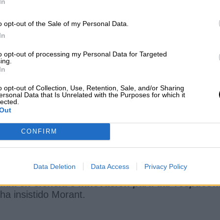
ación por lo que la dirigente socialista considera
In
vacuna que existe"
en el mercado.
o opt-out of the Sale of my Personal Data.
In
to opt-out of processing my Personal Data for Targeted
ing.
riza el ensayo clínico fase II de la vacuna
In
la compañía Hipra
o opt-out of Collection, Use, Retention, Sale, and/or Sharing
ersonal Data that Is Unrelated with the Purposes for which it
lected.
de 2021
Out
CONFIRM
Morant ha manifestado que los logros que está
olaboración público-privada
y de la suma de
Data Deletion
Data Access
Privacy Policy
nos ha dejado la pandemia es la necesidad de
vada en ciencia e innovación para dar respuesta
 ha insistido Morant.