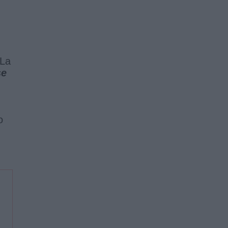
 La
se
o