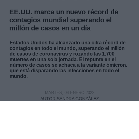
EE.UU. marca un nuevo récord de
contagios mundial superando el
millón de casos en un día
Estados Unidos ha alcanzado una cifra récord de
contagios en todo el mundo, superando el millón
de casos de coronavirus y rozando las 1.700
muertes en una sola jornada. El repunte en el
número de casos se achaca a la variante ómicron,
que está disparando las infecciones en todo el
mundo.
MARTES, 04 ENERO 2022
AUTOR SANDRA GONZÁLEZ
Mas artículos del mismo autor/a