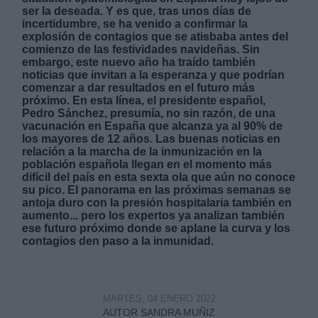
ser la deseada. Y es que, tras unos días de
incertidumbre, se ha venido a confirmar la
explosión de contagios que se atisbaba antes del
comienzo de las festividades navideñas. Sin
embargo, este nuevo año ha traído también
noticias que invitan a la esperanza y que podrían
comenzar a dar resultados en el futuro más
Derechos:
próximo. En esta línea, el presidente español,
Pedro Sánchez, presumía, no sin razón, de una
vacunación en España que alcanza ya al 90% de
link
los mayores de 12 años. Las buenas noticias en
relación a la marcha de la inmunización en la
Información adicional
población española llegan en el momento más
link
difícil del país en esta sexta ola que aún no conoce
su pico. El panorama en las próximas semanas se
antoja duro con la presión hospitalaria también en
aumento... pero los expertos ya analizan también
ese futuro próximo donde se aplane la curva y los
contagios den paso a la inmunidad.
MARTES, 04 ENERO 2022
AUTOR SANDRA MUÑIZ