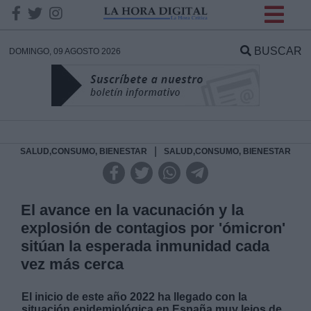
INFORMACION SOBRE LA
PROTECCIÓN DE TUS
BUSCAR
DOMINGO, 09 AGOSTO 2026
DATOS
Responsable:
Finalidad:
|
SALUD,CONSUMO, BIENESTAR
SALUD,CONSUMO, BIENESTAR
Datos tratados:
El avance en la vacunación y la
explosión de contagios por 'ómicron'
sitúan la esperada inmunidad cada
Legitimación:
vez más cerca
Destinatarios:
El inicio de este año 2022 ha llegado con la
situación epidemiológica en España muy lejos de