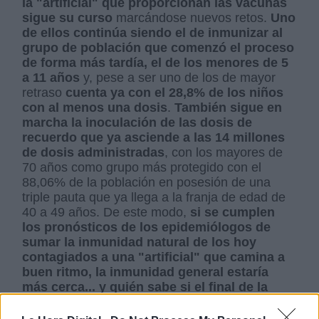
la "artificial" que proporcionan las vacunas
sigue su curso
marcándose nuevos retos.
Uno
de ellos continúa siendo el de inmunizar al
grupo de población que comenzó el proceso
de forma más tardía, el de los menores de 5
a 11 años
y, pese a ser uno de los de mayor
retraso
cuenta ya con el 28,8% de los niños
con al menos una dosis
.
También sigue en
marcha la inoculación de las dosis de
recuerdo que ya asciende a las 14 millones
de dosis administradas
, con los mayores de
70 años como grupo más protegido con el
88,06% de la población en posesión de una
triple pauta que ya llega a la franja de edad de
40 a 49 años. De este modo,
si se cumplen
los pronósticos de los epidemiólogos de
sumar la inmunidad natural de los hoy
contagiados a una "artificial" que camina a
buen ritmo, la inmunidad general estaría
más cerca... y quién sabe si el final de la
pandemia.