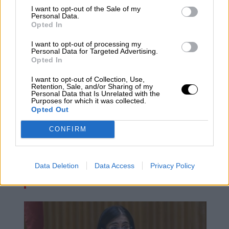
I want to opt-out of the Sale of my
Personal Data.
Opted In
I want to opt-out of processing my
Personal Data for Targeted Advertising.
Opted In
I want to opt-out of Collection, Use,
Retention, Sale, and/or Sharing of my
Personal Data that Is Unrelated with the
Purposes for which it was collected.
Opted Out
CONFIRM
La sexta ola continúa en descenso y
España se encuentra cerca de salir
Data Deletion
Data Access
Privacy Policy
del riesgo extremo