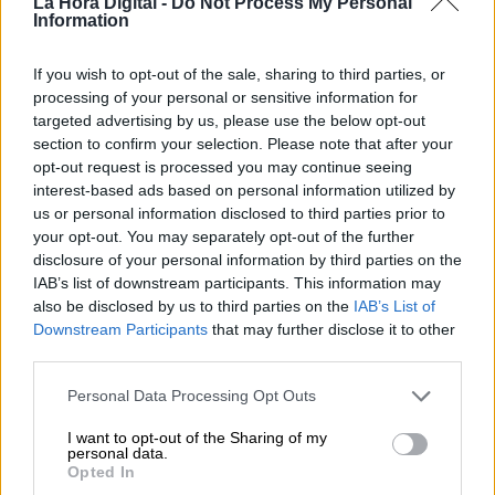
La Hora Digital -
Do Not Process My Personal
Information
ómicron
sexta ola
inmunidad de grupo
Evolucion de la pandemia en España
vacunación en España
If you wish to opt-out of the sale, sharing to third parties, or
processing of your personal or sensitive information for
NOTICIAS RELACIONADAS
targeted advertising by us, please use the below opt-out
section to confirm your selection. Please note that after your
opt-out request is processed you may continue seeing
interest-based ads based on personal information utilized by
us or personal information disclosed to third parties prior to
your opt-out. You may separately opt-out of the further
disclosure of your personal information by third parties on the
IAB’s list of downstream participants. This information may
also be disclosed by us to third parties on the
IAB’s List of
Downstream Participants
that may further disclose it to other
third parties.
Personal Data Processing Opt Outs
La OMS estudia dos nuevos linajes
I want to opt-out of the Sharing of my
de la variante ómicron que presentan
personal data.
Opted In
"mutaciones adicionales" a estudiar