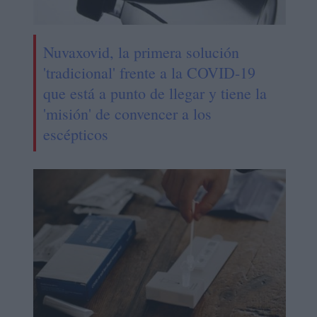
Nuvaxovid, la primera solución
'tradicional' frente a la COVID-19
que está a punto de llegar y tiene la
'misión' de convencer a los
escépticos