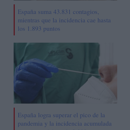
España suma 43.831 contagios,
mientras que la incidencia cae hasta
los 1.893 puntos
España logra superar el pico de la
pandemia y la incidencia acumulada