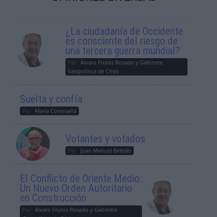
¿La ciudadanía de Occidente
es consciente del riesgo de
una tercera guerra mundial?
Por
Álvaro Frutos Rosado y Gabinete
Geopolítica de Crisis
Suelta y confía
Por
María Comesaña
Votantes y votados
Por
Juan Manuel Beltrán
El Conflicto de Oriente Medio:
Un Nuevo Orden Autoritario
en Construcción
Por
Álvaro Frutos Rosado y Gabinete