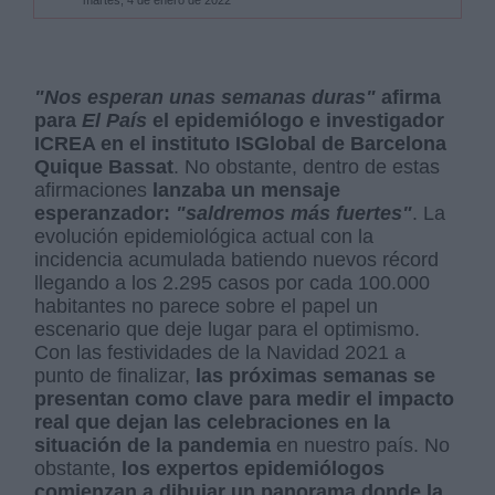
martes, 4 de enero de 2022
"Nos esperan unas semanas duras"
afirma
para
El País
el epidemiólogo e investigador
ICREA en el instituto ISGlobal de Barcelona
Quique Bassat
. No obstante, dentro de estas
afirmaciones
lanzaba un mensaje
esperanzador:
"saldremos más fuertes"
. La
evolución epidemiológica actual con la
incidencia acumulada batiendo nuevos récord
llegando a los 2.295 casos por cada 100.000
habitantes no parece sobre el papel un
escenario que deje lugar para el optimismo.
Con las festividades de la Navidad 2021 a
punto de finalizar,
las próximas semanas se
presentan como clave para medir el impacto
real que dejan las celebraciones en la
situación de la pandemia
en nuestro país. No
obstante,
los expertos epidemiólogos
comienzan a dibujar un panorama donde la