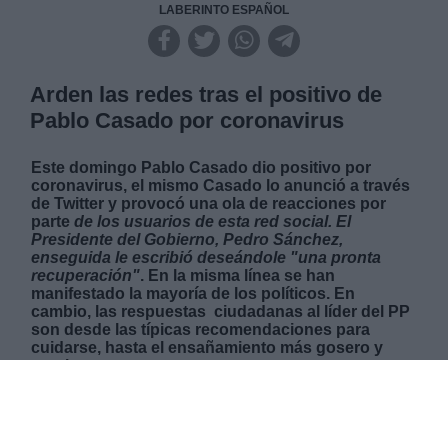
LABERINTO ESPAÑOL
Arden las redes tras el positivo de
Pablo Casado por coronavirus
Este domingo Pablo Casado dio positivo por
coronavirus, el mismo Casado lo anunció a través
de Twitter y provocó una ola de reacciones por
parte
de los usuarios de esta red social. El
Presidente del Gobierno, Pedro Sánchez,
enseguida le escribió deseándole "una pronta
recuperación"
. En la misma línea se han
manifestado la mayoría de los políticos. En
cambio, las respuestas ciudadanas al líder del PP
son desde las típicas recomendaciones para
cuidarse, hasta el ensañamiento más gosero y
cruel.
LUNES, 03 ENERO 2022
AUTOR RAQUEL LÓPEZ PACIOS