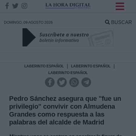
INFORMACION SOBRE LA
PROTECCIÓN DE TUS
BUSCAR
DOMINGO, 09 AGOSTO 2026
DATOS
Responsable:
Finalidad:
|
|
LABERINTO ESPAÑOL
LABERINTO ESPAÑOL
LABERINTO ESPAÑOL
Datos tratados:
Pedro Sánchez asegura que "fue un
privilegio" convivir con Almudena
Legitimación:
Grandes como respuesta a las
palabras del alcalde de Madrid
Destinatarios: