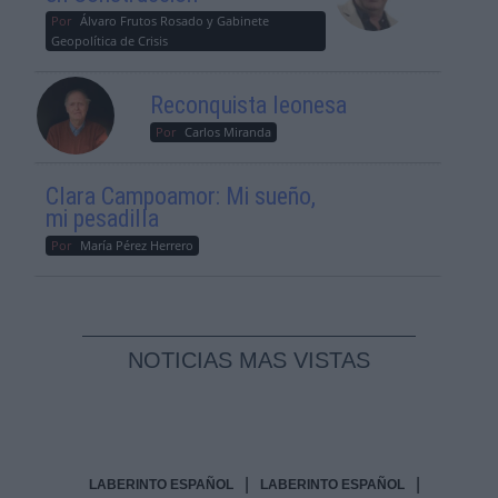
Por
Álvaro Frutos Rosado y Gabinete
Geopolítica de Crisis
Reconquista leonesa
Por
Carlos Miranda
Clara Campoamor: Mi sueño,
mi pesadilla
Por
María Pérez Herrero
NOTICIAS MAS VISTAS
|
|
LABERINTO ESPAÑOL
LABERINTO ESPAÑOL