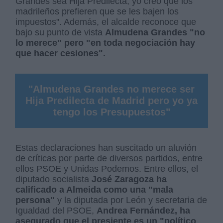
Grandes sea Hija Predilecta, yo creo que los
madrileños prefieren que se les bajen los
impuestos". Además, el alcalde reconoce que
bajo su punto de vista
Almudena Grandes "no
lo merece" pero "en toda negociación hay
que hacer cesiones".
"Almudena Grandes no merece ser
Hija Predilecta de Madrid pero yo ya
tengo los Presupuestos"
Estas declaraciones han suscitado un aluvión
de críticas por parte de diversos partidos, entre
ellos PSOE y Unidas Podemos. Entre ellos, el
diputado socialista
José Zaragoza ha
calificado a Almeida como una "mala
persona"
y la diputada por León y secretaria de
Igualdad del PSOE,
Andrea Fernández, ha
asegurado que el presiente es un "político