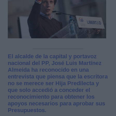
El alcalde de la capital y portavoz
nacional del PP, José Luis Martínez
Almeida ha reconocido en una
entrevista que piensa que la escritora
no se merece ser Hija Predilecta y
que solo accedió a conceder el
reconocimiento para obtener los
apoyos necesarios para aprobar sus
Presupuestos.