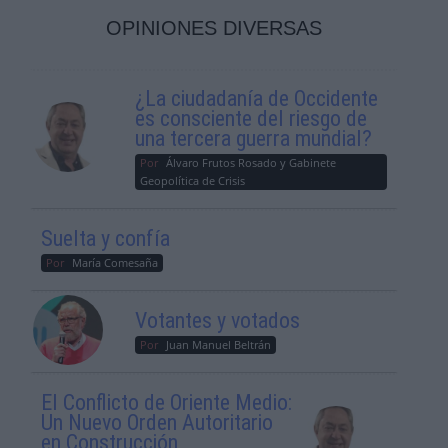
OPINIONES DIVERSAS
¿La ciudadanía de Occidente
es consciente del riesgo de
una tercera guerra mundial?
Por
Álvaro Frutos Rosado y Gabinete
Geopolítica de Crisis
Suelta y confía
Por
María Comesaña
Votantes y votados
Por
Juan Manuel Beltrán
El Conflicto de Oriente Medio:
Un Nuevo Orden Autoritario
en Construcción