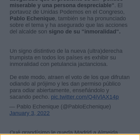
miserable y una persona despreciable"
. El
portavoz de Unidas Podemos en el Congreso,
Pablo Echenique
, también se ha pronunciado
sobre el tema y ha asegurado que las acciones
del alcalde son
signo de su "inmoralidad".
Un signo distintivo de la nueva (ultra)derecha
trumpista en todos los países es exhibir su
inmoralidad con petulancia jactanciosa.
De este modo, atraen el voto de los que difrutan
odiando al prójimo y les dan permiso público
para odiar abiertamente, enseñándolo y
sacando pecho.
pic.twitter.com/Q4iVlAX14p
— Pablo Echenique (@PabloEchenique)
January 3, 2022
Qué grandísimo le queda Madrid a Almeida.
pic.twitter.com/ip79OJisNa