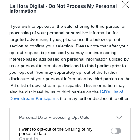
La Hora Digital -
Do Not Process My Personal
— Rita Maestre 🌾 (@Rita_Maestre)
January 3,
Information
2022
If you wish to opt-out of the sale, sharing to third parties, or
processing of your personal or sensitive information for
Tras el fallecimiento de la escritora,
el Partido
targeted advertising by us, please use the below opt-out
Popular votó en contra de reconocer a
section to confirm your selection. Please note that after your
Grandes como Hija Predilecta de la capital,
opt-out request is processed you may continue seeing
uniéndose a la postura de Vox y Ciudadanos.
interest-based ads based on personal information utilized by
Finalmente, tal y como reconoce en la
us or personal information disclosed to third parties prior to
entrevista,
el alcalde accedió a ello a cambio
your opt-out. You may separately opt-out of the further
de los apoyos necesarios para sacar
disclosure of your personal information by third parties on the
adelante sus Presupuestos para el 2022.
IAB’s list of downstream participants. This information may
José Luis Martínez Almeida tampoco dio el
also be disclosed by us to third parties on the
IAB’s List of
pésame ni acudió al tanatorio ni al funeral.
Downstream Participants
that may further disclose it to other
third parties.
José Luis Martínez Almeida
Madrid
Almudena Grandes
Pedro Sánchez
Presupuestos
Personal Data Processing Opt Outs
I want to opt-out of the Sharing of my
NOTICIAS RELACIONADAS
personal data.
Opted In