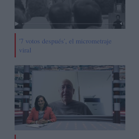
'7 votos después', el micrometraje
viral