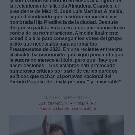
Mientras unos se centran en ensalzar la figura de
la recientemente fallecida Almudena Grandes, el
presidente de Madrid, José Luis Martínez Almeida,
sigue defendiendo que la autora no merece ser
nombrada Hija Predilecta de la ciudad. Después
de que su partido votara en un primer momento en
contra de su nombramiento, Almeida finalmente
accedió a ello para conseguir los votos del grupo
Derechos:
mixto que necesitaba para aprobar los
Presupuestos de 2022. En una reciente entrevista
el alcalde ha reconocido que sigue pensando que
link
la autora no merece el título, pero que "hay que
Información adicional
hacer cesiones". Sus palabras han provocado
link
numerosas críticas por parte de varios partidos
políticos que tachan al portavoz nacional del
Partido Popular de "mala persona" y "miserable".
MARTES, 04 ENERO 2022
AUTOR SANDRA GONZÁLEZ
Mas artículos del mismo autor/a