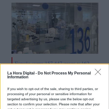
España suma 157.447 casos y 162
muertes por COVID-19, mientras
La Hora Digital -
Do Not Process My Personal
desciende levemente la presión
Information
hospitalaria
If you wish to opt-out of the sale, sharing to third parties, or
processing of your personal or sensitive information for
targeted advertising by us, please use the below opt-out
section to confirm your selection. Please note that after your