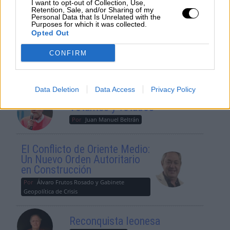
es consciente del riesgo de
I want to opt-out of Collection, Use,
Retention, Sale, and/or Sharing of my
una tercera guerra mundial?
Personal Data that Is Unrelated with the
Purposes for which it was collected.
Por
Álvaro Frutos Rosado y Gabinete
Opted Out
Geopolítica de Crisis
CONFIRM
Suelta y confía
Por
María Comesaña
Data Deletion
Data Access
Privacy Policy
Votantes y votados
Por
Juan Manuel Beltrán
El Conflicto de Oriente Medio:
Un Nuevo Orden Autoritario
en Construcción
Por
Álvaro Frutos Rosado y Gabinete
Geopolítica de Crisis
Reconquista leonesa