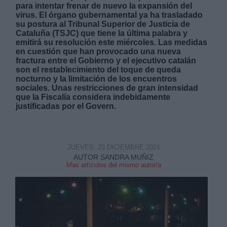
para intentar frenar de nuevo la expansión del
virus. El órgano gubernamental ya ha trasladado
su postura al Tribunal Superior de Justicia de
Cataluña (TSJC) que tiene la última palabra y
emitirá su resolución este miércoles. Las medidas
en cuestión que han provocado una nueva
fractura entre el Gobierno y el ejecutivo catalán
Derechos:
son el restablecimiento del toque de queda
nocturno y la limitación de los encuentros
sociales. Unas restricciones de gran intensidad
link
que la Fiscalía considera indebidamente
justificadas por el Govern.
Información adicional
link
JUEVES, 23 DICIEMBRE 2021
AUTOR SANDRA MUÑIZ
Mas artículos del mismo autor/a