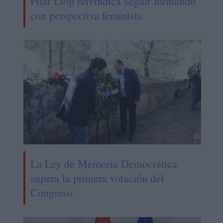
Pilar Llop reivindica seguir formando
con perspectiva feminista
La Ley de Memoria Democrática
supera la primera votación del
Congreso