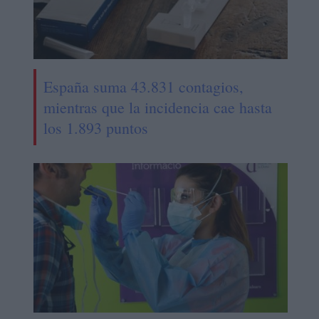
España suma 43.831 contagios,
mientras que la incidencia cae hasta
los 1.893 puntos