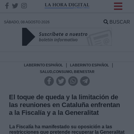
INFORMACION SOBRE LA
PROTECCIÓN DE TUS
BUSCAR
SÁBADO, 08 AGOSTO 2026
DATOS
Responsable:
Finalidad:
|
|
LABERINTO ESPAÑOL
LABERINTO ESPAÑOL
SALUD,CONSUMO, BIENESTAR
Datos tratados:
El toque de queda y la limitación de
las reuniones en Cataluña enfrentan
Legitimación:
a la Fiscalía y a la Generalitat
Destinatarios:
La Fiscalía ha manifestado su oposición a las
restricciones que pretende recuperar la Generalitat