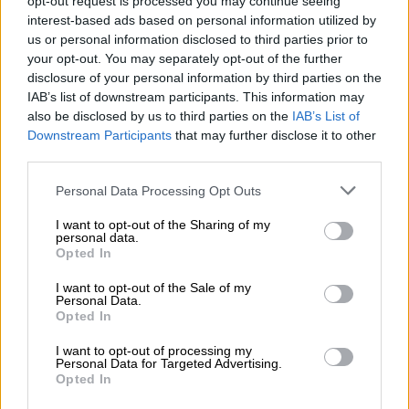
opt-out request is processed you may continue seeing
interest-based ads based on personal information utilized by
us or personal information disclosed to third parties prior to
your opt-out. You may separately opt-out of the further
disclosure of your personal information by third parties on the
IAB’s list of downstream participants. This information may
also be disclosed by us to third parties on the
IAB’s List of
Downstream Participants
that may further disclose it to other
third parties.
Darias celebra la bajada de
Personal Data Processing Opt Outs
incidencia por segundo día
I want to opt-out of the Sharing of my
consecutivo y señala que estamos
personal data.
Opted In
“muy cerca” del pico
I want to opt-out of the Sale of my
Personal Data.
Opted In
OPINIONES DIVERSAS
I want to opt-out of processing my
Personal Data for Targeted Advertising.
Opted In
¿La ciudadanía de Occidente