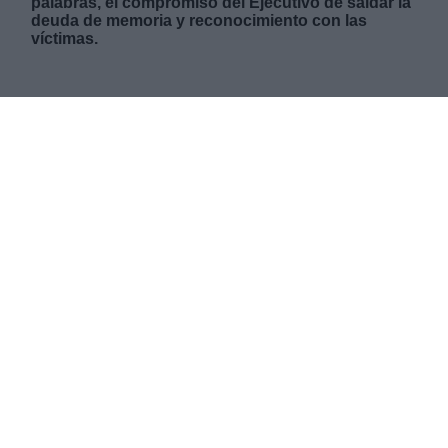
palabras, el compromiso del Ejecutivo de saldar la
deuda de memoria y reconocimiento con las
víctimas.
MIÉRCOLES, 22 DICIEMBRE 2021
AUTOR JUAN ALMANSA
Mas artículos del mismo autor/a