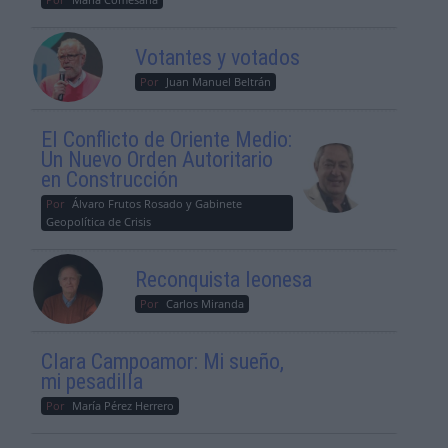
Votantes y votados
Por
Juan Manuel Beltrán
El Conflicto de Oriente Medio:
Un Nuevo Orden Autoritario
en Construcción
Por
Álvaro Frutos Rosado y Gabinete
Geopolítica de Crisis
Reconquista leonesa
Por
Carlos Miranda
Clara Campoamor: Mi sueño,
mi pesadilla
Por
María Pérez Herrero