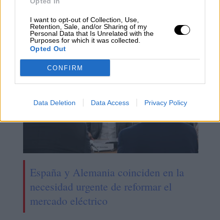
Opted In
I want to opt-out of Collection, Use,
Echa a andar la legislatura
Retention, Sale, and/or Sharing of my
Personal Data that Is Unrelated with the
Purposes for which it was collected.
Opted Out
CONFIRM
Data Deletion
Data Access
Privacy Policy
España y Alemania coinciden en la
necesidad urgente de reformar el
mercado eléctrico