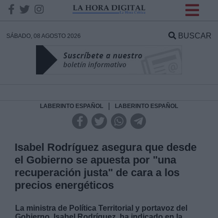
INFORMACION SOBRE LA
PROTECCIÓN DE TUS
BUSCAR
SÁBADO, 08 AGOSTO 2026
DATOS
Responsable:
Finalidad:
|
LABERINTO ESPAÑOL
LABERINTO ESPAÑOL
Datos tratados:
Isabel Rodríguez asegura que desde
el Gobierno se apuesta por "una
recuperación justa" de cara a los
Legitimación:
precios energéticos
Destinatarios:
La ministra de Política Territorial y portavoz del
Gobierno, Isabel Rodríguez, ha indicado en la