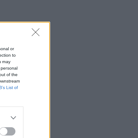
sonal or
ection to
ou may
 personal
out of the
 downstream
B’s List of