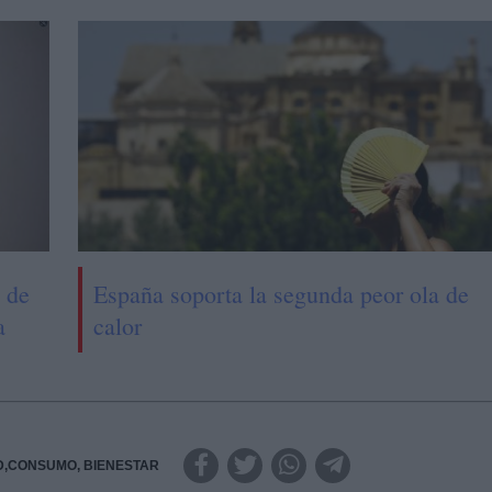
o de
España soporta la segunda peor ola de
a
calor
D,CONSUMO, BIENESTAR