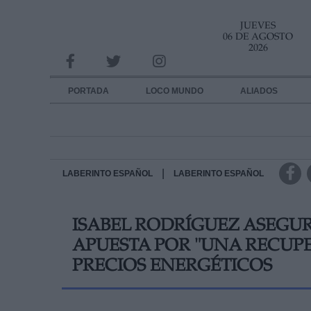
JUEVES
INFORMACION SOBRE LA PROTECCIÓN DE TUS DATOS
06 DE AGOSTO
2026
Responsable:
Finalidad:
PORTADA
LOCO MUNDO
ALIADOS
Datos tratados:
Legitimación:
Destinatarios:
|
LABERINTO ESPAÑOL
LABERINTO ESPAÑOL
Derechos:
ISABEL RODRÍGUEZ ASEGUR
link
APUESTA POR "UNA RECUPE
Información adicional
link
PRECIOS ENERGÉTICOS