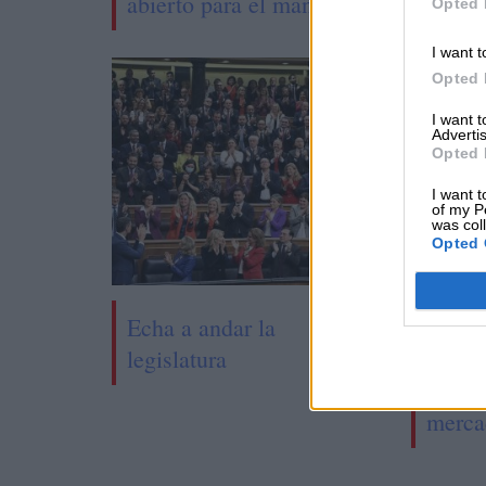
abierto para el mañana"
Opted 
I want t
Opted 
I want 
Advertis
Opted 
I want t
of my P
was col
Opted 
Echa a andar la
Españ
legislatura
coinc
urgent
merca