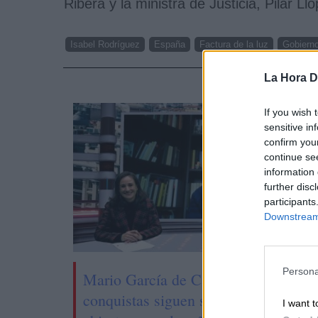
Ribera y la ministra de Justicia, Pilar Llo
Isabel Rodríguez
España
Factura de la luz
Gobiern
La Hora Di
NOTI
If you wish 
sensitive in
confirm you
continue se
information 
further disc
participants
Downstream 
Persona
Mario García de Castro: "Todas esta
conquistas siguen siendo un camino
I want t