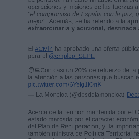
operaciones y misiones de las fuerzas ar
“
el compromiso de España con la paz, que
mejor
”. Además, se ha referido a la
apr
extraordinaria y adicional, destinada 
El
#CMin
ha aprobado una oferta públic
para el
@empleo_SEPE
🧑‍💻Con casi un 20% de refuerzo de la pl
la atención a las personas que buscan e
pic.twitter.com/6Yelg1lOnK
— La Moncloa (@desdelamoncloa)
Dec
Acerca de la reunión mantenida por el 
estado marcada por el carácter económi
del Plan de Recuperación, y la importa
también ministra de Política Territoria