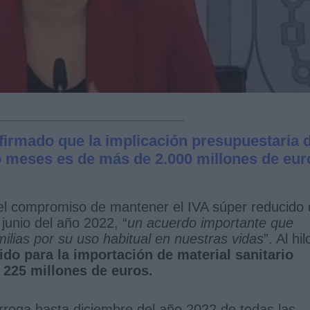
irmado que la implicación presupuestaria d
o meses es de más de 2.000 millones de eur
l compromiso de mantener el IVA súper reducido 
junio del año 2022, “
un acuerdo importante que
ilias por su uso habitual en nuestras vidas
”. Al hil
do para la importación de material sanitario
 225 millones de euros.
rroga hasta diciembre del año 2022 de todas las