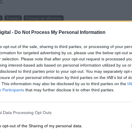
p.
o
Energía
Consejo de Ministros
gital -
Do Not Process My Personal Information
CIAS RELACIONADAS
to opt-out of the sale, sharing to third parties, or processing of your per
formation for targeted advertising by us, please use the below opt-out s
r selection. Please note that after your opt-out request is processed y
eing interest-based ads based on personal information utilized by us or
disclosed to third parties prior to your opt-out. You may separately opt-
losure of your personal information by third parties on the IAB’s list of
. This information may also be disclosed by us to third parties on the
IA
Participants
that may further disclose it to other third parties.
l Data Processing Opt Outs
s
Esperamos que Pedro Sánchez recupere
el sentido de sus palabras
o opt-out of the Sharing of my personal data.