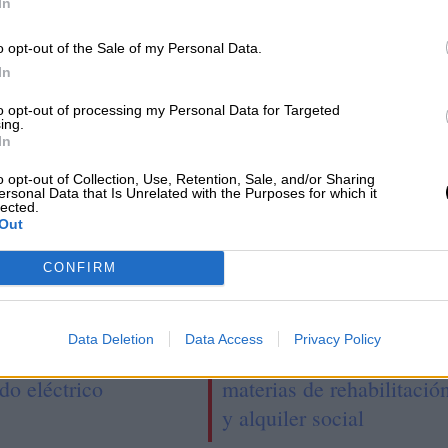
In
o opt-out of the Sale of my Personal Data.
In
to opt-out of processing my Personal Data for Targeted
ing.
In
o opt-out of Collection, Use, Retention, Sale, and/or Sharing
ersonal Data that Is Unrelated with the Purposes for which it
lected.
Out
CONFIRM
a y Alemania
El MITMA anuncia un
iden en la necesidad
presupuesto de 1.900
Data Deletion
Data Access
Privacy Policy
e de reformar el
millones de euros en
do eléctrico
materias de rehabilitació
y alquiler social