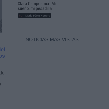
Clara Campoamor: Mi
sueño, mi pesadilla
Por
María Pérez Herrero
NOTICIAS MAS VISTAS
el
os
de
o