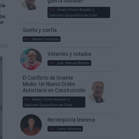
guerra mundial?
cia
Por
Álvaro Frutos Rosado y
s
Gabinete Geopolítica de Crisis
ión
or
Suelta y confía
Por
María Comesaña
2021
Votantes y votados
Por
Juan Manuel Beltrán
El Conflicto de Oriente
Medio: Un Nuevo Orden
Autoritario en Construcción
Por
Álvaro Frutos Rosado y
Gabinete Geopolítica de Crisis
Reconquista leonesa
Por
Carlos Miranda