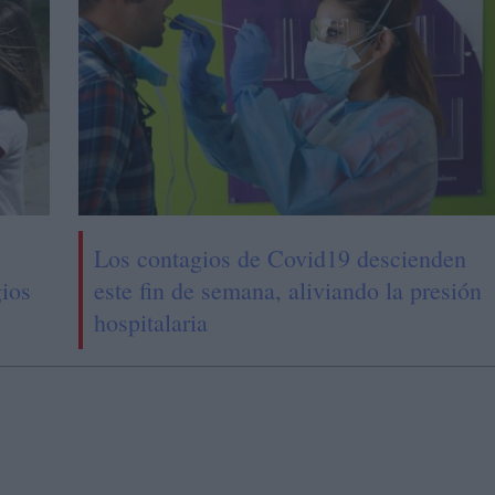
Los contagios de Covid19 descienden
gios
este fin de semana, aliviando la presión
hospitalaria