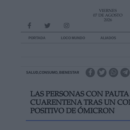
VIERNES
INFORMACION SOBRE LA PROTECCIÓN DE TUS DATOS
07 DE AGOSTO
2026
Responsable:
Finalidad:
PORTADA
LOCO MUNDO
ALIADOS
Datos tratados:
Legitimación:
Destinatarios:
SALUD,CONSUMO, BIENESTAR
Derechos:
LAS PERSONAS CON PAUT
link
CUARENTENA TRAS UN CO
Información adicional
link
POSITIVO DE ÓMICRON