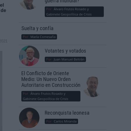
guerra mundial?
el
Por
Álvaro Frutos Rosado y
 de
Gabinete Geopolítica de Crisis
Suelta y confía
Por
María Comesaña
2021
Votantes y votados
Por
Juan Manuel Beltrán
El Conflicto de Oriente
Medio: Un Nuevo Orden
Autoritario en Construcción
Por
Álvaro Frutos Rosado y
Gabinete Geopolítica de Crisis
Reconquista leonesa
Por
Carlos Miranda