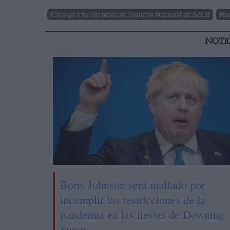
Consejo Interterritorial del Sistema Nacional de Salud
Res
NOTI
Boris Johnson será multado por
incumplir las restricciones de la
pandemia en las fiestas de Downing
Street