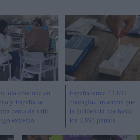
ta ola continúa en
España suma 43.831
nso y España se
contagios, mientras que
tra cerca de salir
la incidencia cae hasta
iesgo extremo
los 1.893 puntos