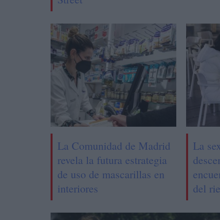
La Comunidad de Madrid
La sex
revela la futura estrategia
desce
de uso de mascarillas en
encuen
interiores
del r