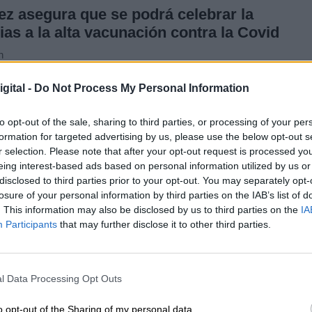
z asegura que se podrá celebrar la
as a la alta vacunación contra la Covid
n
e de 2021
gital -
Do Not Process My Personal Information
to opt-out of the sale, sharing to third parties, or processing of your per
cuarentena domiciliaria de los vacunados
, supo
formation for targeted advertising by us, please use the below opt-out s
 de detección precoz, vigilancia y control de
r selection. Please note that after your opt-out request is processed y
 los 10 días siguientes el contacto estrecho deberí
eing interest-based ads based on personal information utilized by us or
ciendo todo lo posible sus interacciones sociales”. 
disclosed to third parties prior to your opt-out. You may separately opt-
ués de esta actualización y con una situación
losure of your personal information by third parties on the IAB’s list of
rable.
. This information may also be disclosed by us to third parties on the
IA
Participants
that may further disclose it to other third parties.
mportancia de acelerar la vacunación, tanto en
 los menores de 12 años
, grupo etario que en la
l Data Processing Opt Outs
ado la primera dosis a más del
11% del total.
La
mo” de inmunización y ha hecho un llamamiento a
o opt-out of the Sharing of my personal data.