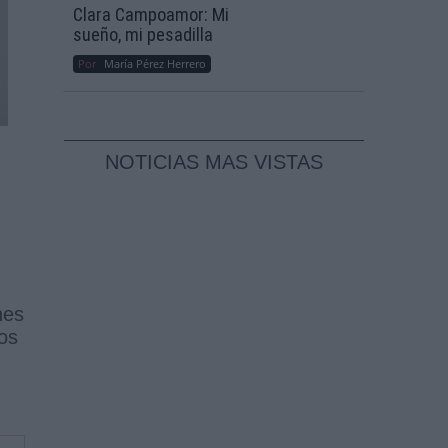
Clara Campoamor: Mi
sueño, mi pesadilla
Por
María Pérez Herrero
NOTICIAS MAS VISTAS
nes
los