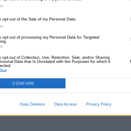
reciban la protección.
In
o opt-out of the Sale of my Personal Data.
ánchez, ha convocado para esta tarde una
In
 tratará de abordar medidas conjuntas para frenar 
tividades navideñas. Aunque el escenario más
to opt-out of processing my Personal Data for Targeted
ing.
s de limitaciones especialmente sustanciales.
In
o opt-out of Collection, Use, Retention, Sale, and/or Sharing
ersonal Data that Is Unrelated with the Purposes for which it
lected.
Out
a la ola de ómicron con la sanidad
n test y sin intención de activar
CONFIRM
n
Data Deletion
Data Access
Privacy Policy
e 2021