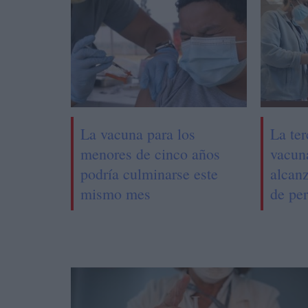
La vacuna para los
La ter
menores de cinco años
vacun
podría culminarse este
alcan
mismo mes
de pe