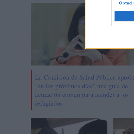
Opted 
La Comisión de Salud Pública aprob
"en los próximos días" una guía de
actuación común para atender a los
refugiados