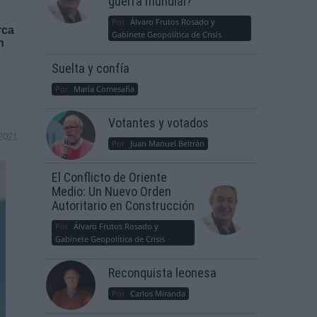
guerra mundial?
Por
Álvaro Frutos Rosado y
rca
Gabinete Geopolítica de Crisis
n
Suelta y confía
Por
María Comesaña
Votantes y votados
2021
Por
Juan Manuel Beltrán
El Conflicto de Oriente
Medio: Un Nuevo Orden
Autoritario en Construcción
Por
Álvaro Frutos Rosado y
Gabinete Geopolítica de Crisis
Reconquista leonesa
Por
Carlos Miranda