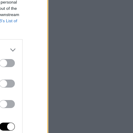
 personal
out of the
 downstream
B’s List of
s
en
.