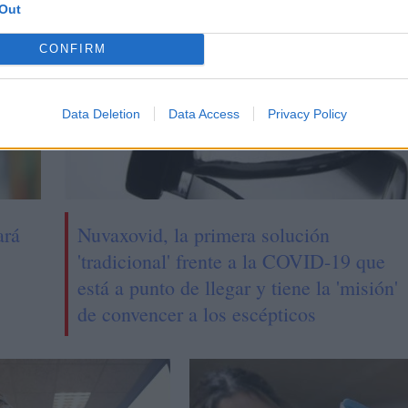
Out
CONFIRM
Data Deletion
Data Access
Privacy Policy
ará
Nuvaxovid, la primera solución
'tradicional' frente a la COVID-19 que
está a punto de llegar y tiene la 'misión'
de convencer a los escépticos