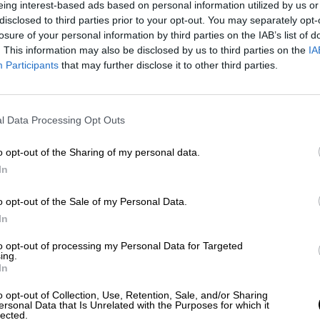
eing interest-based ads based on personal information utilized by us or
0%
de esta franja edad con su primer pinchazo, lo
disclosed to third parties prior to your opt-out. You may separately opt-
culados sobre un total de 38.052 niños.
losure of your personal information by third parties on the IAB’s list of
. This information may also be disclosed by us to third parties on the
IA
Participants
that may further disclose it to other third parties.
oblación infantil numérica vacunada es
primera pauta vacunal, sobre los 155.893
 un
18%
de este grupo etario.
l Data Processing Opt Outs
avanza de forma rápida,
lo mismo ocurre con las
o opt-out of the Sharing of my personal data.
 han inyectado 11.071.984 dosis extra
, las cuale
In
 de alto riesgo, ancianos en residencias, mayores
ue fueron vacunados con la unidosis de Janss
o opt-out of the Sale of my Personal Data.
In
to opt-out of processing my Personal Data for Targeted
ing.
In
a dosis de la vacuna
menores de 12 años
o opt-out of Collection, Use, Retention, Sale, and/or Sharing
ersonal Data that Is Unrelated with the Purposes for which it
CIAS RELACIONADAS
lected.