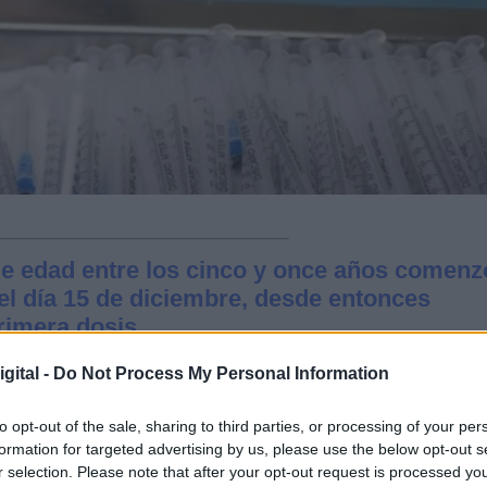
de edad entre los cinco y once años comenz
el día 15 de diciembre, desde entonces
rimera dosis
gital -
Do Not Process My Personal Information
unidade
s que se han ‘puesto las pilas’ y ya han
po etario.
Galicia encabeza el ranking
por su
to opt-out of the sale, sharing to third parties, or processing of your per
formation for targeted advertising by us, please use the below opt-out s
este rango de edad) han recibido su primer
r selection. Please note that after your opt-out request is processed y
raduce a
48.680 de un total de sus 155.893