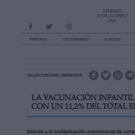
VIERNES
INFORMACION SOBRE LA PROTECCIÓN DE TUS DATOS
07 DE AGOSTO
2026
Responsable:
Finalidad:
PORTADA
LOCO MUNDO
ALIADOS
Datos tratados:
Legitimación:
Destinatarios:
SALUD,CONSUMO, BIENESTAR
Derechos:
LA VACUNACIÓN INFANTIL
link
CON UN 11,2% DEL TOTAL 
Información adicional
link
Debido a la multiplicación exponencial de cont