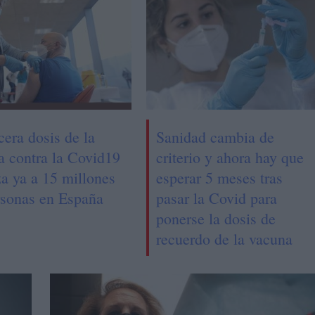
cera dosis de la
Sanidad cambia de
a contra la Covid19
criterio y ahora hay que
za ya a 15 millones
esperar 5 meses tras
rsonas en España
pasar la Covid para
ponerse la dosis de
recuerdo de la vacuna