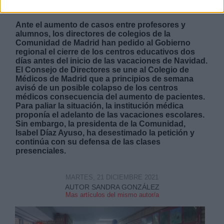
directores
Ante el aumento de casos entre profesores y
alumnos, los directores de colegios de la
Comunidad de Madrid han pedido al Gobierno
regional el cierre de los centros educativos dos
días antes del inicio de las vacaciones de Navidad.
El Consejo de Directores se une al Colegio de
Médicos de Madrid que a principios de semana
avisó de un posible colapso de los centros
médicos consecuencia del aumento de pacientes.
Para paliar la situación, la institución médica
proponía el adelanto de las vacaciones escolares.
Sin embargo, la presidenta de la Comunidad,
Isabel Díaz Ayuso, ha desestimado la petición y
continúa con su defensa de las clases
presenciales.
MARTES, 21 DICIEMBRE 2021
AUTOR SANDRA GONZÁLEZ
Mas artículos del mismo autor/a