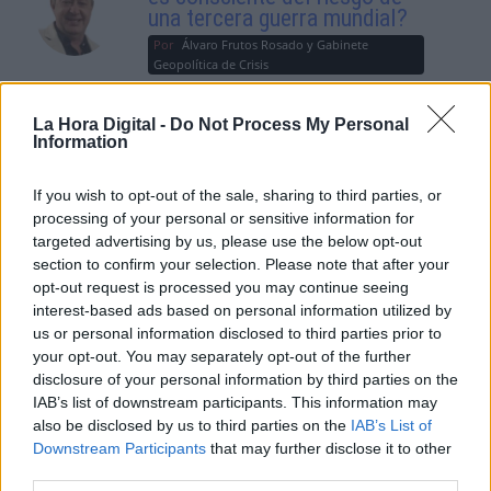
una tercera guerra mundial?
Por
Álvaro Frutos Rosado y Gabinete
Geopolítica de Crisis
Suelta y confía
La Hora Digital -
Do Not Process My Personal
Information
Por
María Comesaña
If you wish to opt-out of the sale, sharing to third parties, or
Votantes y votados
processing of your personal or sensitive information for
targeted advertising by us, please use the below opt-out
Por
Juan Manuel Beltrán
section to confirm your selection. Please note that after your
opt-out request is processed you may continue seeing
El Conflicto de Oriente Medio:
interest-based ads based on personal information utilized by
Un Nuevo Orden Autoritario
us or personal information disclosed to third parties prior to
en Construcción
your opt-out. You may separately opt-out of the further
Por
Álvaro Frutos Rosado y Gabinete
disclosure of your personal information by third parties on the
Geopolítica de Crisis
IAB’s list of downstream participants. This information may
also be disclosed by us to third parties on the
IAB’s List of
Downstream Participants
that may further disclose it to other
Reconquista leonesa
third parties.
Por
Carlos Miranda