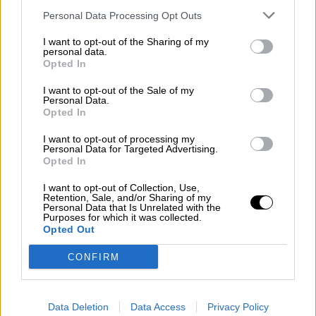
Personal Data Processing Opt Outs
Clara Campoamor: Mi sueño,
I want to opt-out of the Sharing of my
mi pesadilla
personal data.
Opted In
Por
María Pérez Herrero
I want to opt-out of the Sale of my
Personal Data.
Opted In
I want to opt-out of processing my
NOTICIAS MAS VISTAS
Personal Data for Targeted Advertising.
Opted In
I want to opt-out of Collection, Use,
Retention, Sale, and/or Sharing of my
Personal Data that Is Unrelated with the
Purposes for which it was collected.
|
|
|
LABERINTO ESPAÑOL
LABERINTO ESPAÑOL
ARTE
ARTE
Opted Out
CONFIRM
Los colegios madrileños no podrán
cerrar a pesar de la petición de los
Data Deletion
Data Access
Privacy Policy