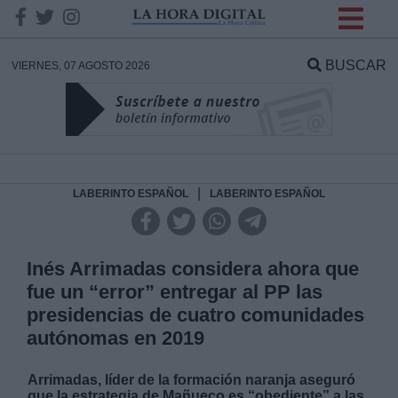
INFORMACION SOBRE LA
PROTECCIÓN DE TUS
BUSCAR
VIERNES, 07 AGOSTO 2026
DATOS
Responsable:
Finalidad:
|
LABERINTO ESPAÑOL
LABERINTO ESPAÑOL
Datos tratados:
Inés Arrimadas considera ahora que
fue un “error” entregar al PP las
presidencias de cuatro comunidades
Legitimación:
autónomas en 2019
Destinatarios:
Arrimadas, líder de la formación naranja aseguró
que la estrategia de Mañueco es “obediente” a las