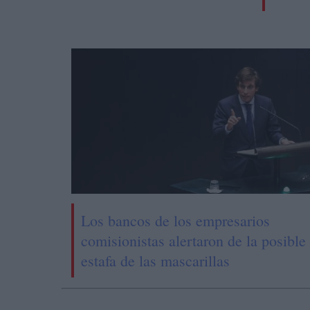
Los bancos de los empresarios
comisionistas alertaron de la posible
estafa de las mascarillas