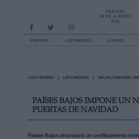
SÁBADO
INFORMACION SOBRE LA PROTECCIÓN DE TUS DATOS
08 DE AGOSTO
2026
Responsable:
Finalidad:
PORTADA
LOCO MUNDO
ALIADOS
Datos tratados:
Legitimación:
Destinatarios:
|
|
LOCO MUNDO
LOCO MUNDO
SALUD,CONSUMO, BI
Derechos:
PAÍSES BAJOS IMPONE UN
link
PUERTAS DE NAVIDAD
Información adicional
link
Países Bajos atravesará un confinamiento estri