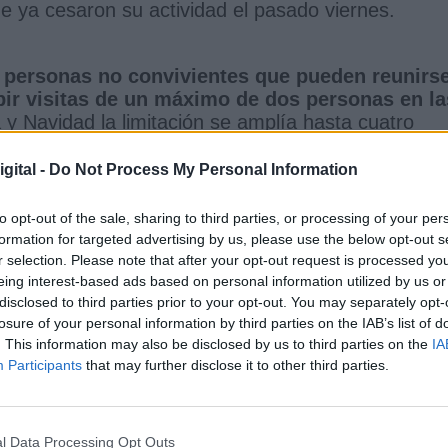
e ya cesaron su actividad el pasado viernes.
e personas no convivientes que pueden reunirs
ibir visitas de un máximo de dos personas en la
y Navidad la limitación se amplía hasta cuatro
fin de año.
gital -
Do Not Process My Personal Information
ión" ha sido
Jaap Van Dissel
, jefe del departamen
to opt-out of the sale, sharing to third parties, or processing of your per
to para la Salud y el Entorno (RIVM) y del equipo
formation for targeted advertising by us, please use the below opt-out s
eramos que la variante ómicron sea dominant
r selection. Please note that after your opt-out request is processed y
 que no estamos tan bien protegidos contra el
eing interest-based ads based on personal information utilized by us or
 rueda de prensa junto a Rutte.
disclosed to third parties prior to your opt-out. You may separately opt-
losure of your personal information by third parties on the IAB’s list of
. This information may also be disclosed by us to third parties on the
IA
Participants
that may further disclose it to other third parties.
rmado de que el confinamiento intenta evitar un
a Ministerio de Sanidad para que avance en la
de la vacuna.
l Data Processing Opt Outs