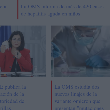
e a
La OMS informa de más de 420 casos
de hepatitis aguda en niños
E publica la
La OMS estudia dos
ación de la
nuevos linajes de la
toriedad de
variante ómicron que
rillas
presentan "mutaciones