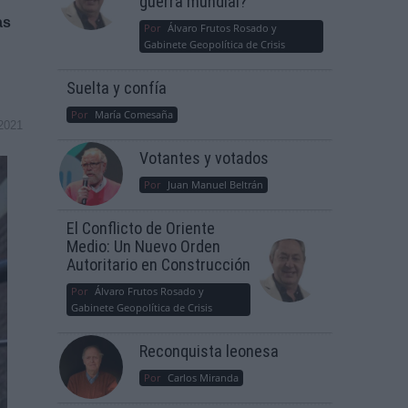
guerra mundial?
as
Por
Álvaro Frutos Rosado y
Gabinete Geopolítica de Crisis
Suelta y confía
Por
María Comesaña
2021
Votantes y votados
Por
Juan Manuel Beltrán
El Conflicto de Oriente
Medio: Un Nuevo Orden
Autoritario en Construcción
Por
Álvaro Frutos Rosado y
Gabinete Geopolítica de Crisis
Reconquista leonesa
Por
Carlos Miranda