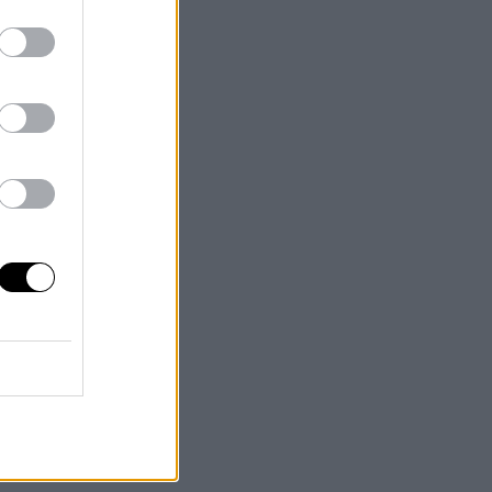
ita
e