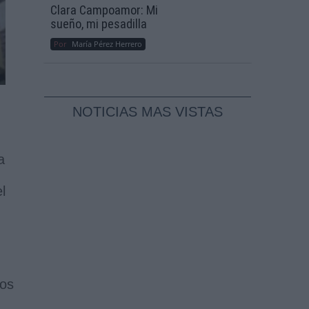
Clara Campoamor: Mi
sueño, mi pesadilla
Por
María Pérez Herrero
NOTICIAS MAS VISTAS
a
l
tos