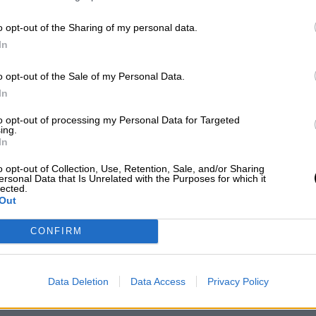
o opt-out of the Sharing of my personal data.
ómicron sea dominante entre Navidad y
In
o estamos tan bien protegidos contra
o opt-out of the Sale of my Personal Data.
omo con la delta"
In
to opt-out of processing my Personal Data for Targeted
ing.
In
do que
todos los adultos del país podrán pedir c
a Covid antes del 7 de enero
. Según el diario NL
o opt-out of Collection, Use, Retention, Sale, and/or Sharing
 nueva dosis a los mayores de 60 años durante las
ersonal Data that Is Unrelated with the Purposes for which it
lected.
dministrarla a los menores de 60 a principios de
Out
ta a los ciudadanos a programar su cita lo antes
cción frente a la nueva cepa.
CONFIRM
 refuerzo en la segunda quincena de enero. Para
Data Deletion
Data Access
Privacy Policy
idad de recibir un refuerzo” ha dicho el ministro d