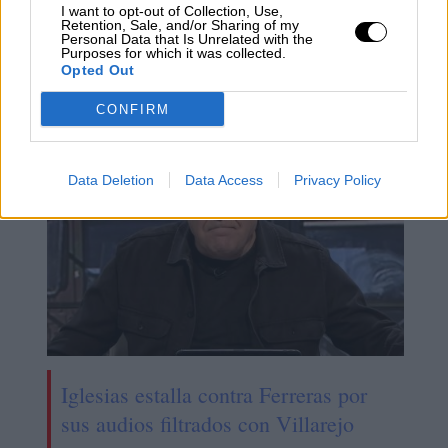
I want to opt-out of Collection, Use,
Retention, Sale, and/or Sharing of my
Personal Data that Is Unrelated with the
Purposes for which it was collected.
Fallece el exministro de cultura José
Opted Out
Guirao
CONFIRM
Data Deletion
Data Access
Privacy Policy
Iglesias estalla contra Ferreras por
sus audios filtrados con Villarejo