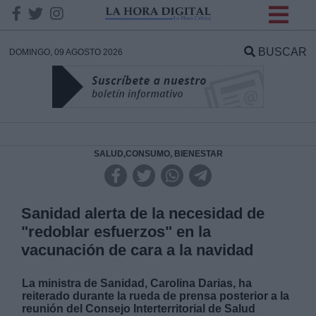
INFORMACION SOBRE LA
PROTECCIÓN DE TUS
BUSCAR
DOMINGO, 09 AGOSTO 2026
DATOS
Responsable:
Finalidad:
SALUD,CONSUMO, BIENESTAR
Datos tratados:
Sanidad alerta de la necesidad de
"redoblar esfuerzos" en la
vacunación de cara a la navidad
Legitimación:
La ministra de Sanidad, Carolina Darias, ha
Destinatarios:
reiterado durante la rueda de prensa posterior a la
reunión del Consejo Interterritorial de Salud