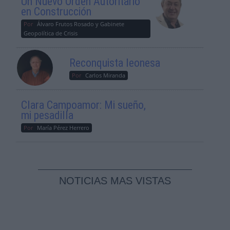
Un Nuevo Orden Autoritario
en Construcción
Por
Álvaro Frutos Rosado y Gabinete
Geopolítica de Crisis
Reconquista leonesa
Por
Carlos Miranda
Clara Campoamor: Mi sueño,
mi pesadilla
Por
María Pérez Herrero
NOTICIAS MAS VISTAS