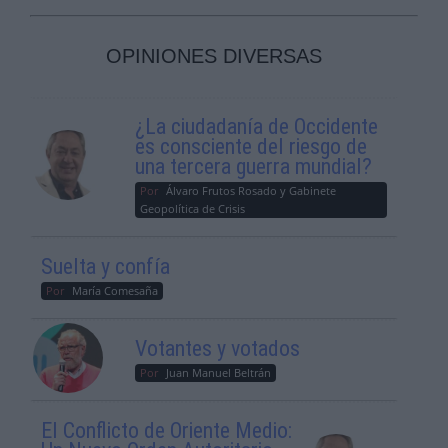
OPINIONES DIVERSAS
¿La ciudadanía de Occidente
es consciente del riesgo de
una tercera guerra mundial?
Por
Álvaro Frutos Rosado y Gabinete
Geopolítica de Crisis
Suelta y confía
Por
María Comesaña
Votantes y votados
Por
Juan Manuel Beltrán
El Conflicto de Oriente Medio: