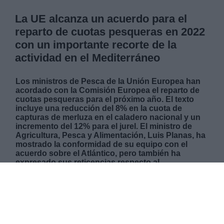
La UE alcanza un acuerdo para el
reparto de cuotas pesqueras en 2022
con un importante recorte de la
actividad en el Mediterráneo
Los ministros de Pesca de la Unión Europea han
acordado con la Comisión Europea el reparto de
cuotas pesqueras para el próximo año. El texto
incluye una reducción del 8% en la cuota de
capturas de merluza en el caladero nacional y un
incremento del 12% para el jurel. El ministro de
Agricultura, Pesca y Alimentación, Luis Planas, ha
mostrado la conformidad de su equipo con el
acuerdo sobre el Atlántico, pero también ha
expresado sus reticencias respecto al
Mediterráneo. El acuerdo prevé una disminución
del 6% en los días de faena para la flota
mediterránea, una cifra que España considera
inasumible.