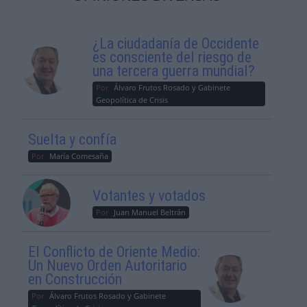
¿La ciudadanía de Occidente
es consciente del riesgo de
una tercera guerra mundial?
Por
Álvaro Frutos Rosado y Gabinete
Geopolítica de Crisis
Suelta y confía
Por
María Comesaña
Votantes y votados
Por
Juan Manuel Beltrán
El Conflicto de Oriente Medio:
Un Nuevo Orden Autoritario
en Construcción
Por
Álvaro Frutos Rosado y Gabinete