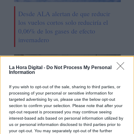
Desde ALA alertan de que reducir
los vuelos cortos solo reduciría el
0,06% de los gases de efecto
invernadero
La Hora Digital -
Do Not Process My Personal
Information
If you wish to opt-out of the sale, sharing to third parties, or
processing of your personal or sensitive information for
targeted advertising by us, please use the below opt-out
section to confirm your selection. Please note that after your
opt-out request is processed you may continue seeing
interest-based ads based on personal information utilized by
us or personal information disclosed to third parties prior to
Una nueva Estrategia para generar
your opt-out. You may separately opt-out of the further