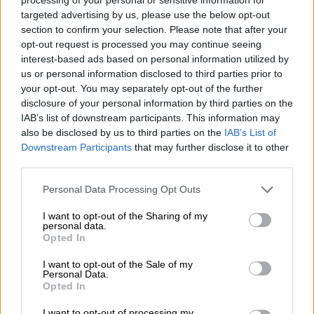
targeted advertising by us, please use the below opt-out
section to confirm your selection. Please note that after your
opt-out request is processed you may continue seeing
NOTICIAS MAS VISTAS
interest-based ads based on personal information utilized by
us or personal information disclosed to third parties prior to
your opt-out. You may separately opt-out of the further
disclosure of your personal information by third parties on the
IAB’s list of downstream participants. This information may
|
LABERINTO ESPAÑOL
LABERINTO ESPAÑOL
also be disclosed by us to third parties on the
IAB’s List of
Downstream Participants
that may further disclose it to other
third parties.
Sánchez clausura los 'Diálogos sobre
Personal Data Processing Opt Outs
el futuro' que impulsan "la España
I want to opt-out of the Sharing of my
que queremos ser dentro de 30 años"
personal data.
Opted In
Pedro Sánchez defendió este lunes que "un buen
I want to opt-out of the Sale of my
Gobierno debe pensar no solamente en las
Personal Data.
próximas elecciones, sino en las próximas
Opted In
generaciones". Es lo que se ha pretendido con la
iniciativa "Diálogos sobre el Futuro" que se ha
I want to opt-out of processing my