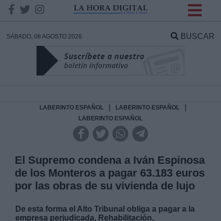
INFORMACION SOBRE LA
PROTECCIÓN DE TUS
BUSCAR
SÁBADO, 08 AGOSTO 2026
DATOS
Responsable:
Finalidad:
|
|
LABERINTO ESPAÑOL
LABERINTO ESPAÑOL
LABERINTO ESPAÑOL
Datos tratados:
El Supremo condena a Iván Espinosa
de los Monteros a pagar 63.183 euros
Legitimación:
por las obras de su vivienda de lujo
Destinatarios:
De esta forma el Alto Tribunal obliga a pagar a la
empresa perjudicada, Rehabilitación,