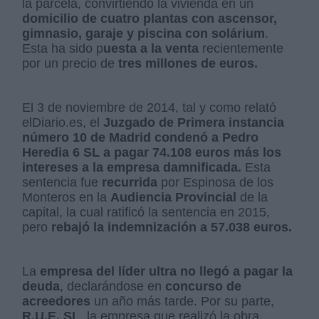
la parcela, convirtiendo la vivienda en un
domicilio de cuatro plantas con ascensor,
gimnasio, garaje y piscina con solárium
.
Esta ha sido p
uesta a la venta
recientemente
por un precio de
tres millones de euros.
El 3 de noviembre de 2014, tal y como relató
elDiario.es, el
Juzgado de Primera instancia
número 10 de Madrid condenó a Pedro
Heredia 6 SL a pagar 74.108 euros más los
intereses a la empresa damnificada.
Esta
sentencia fue
recurrida
por Espinosa de los
Monteros en la
Audiencia Provincial
de la
capital, la cual ratificó la sentencia en 2015,
pero
rebajó la indemnización a 57.038 euros.
La
empresa del líder ultra no llegó a pagar la
deuda
, declarándose en
concurso de
acreedores
un año más tarde. Por su parte,
R.U.E. SL
, la empresa que realizó la obra,