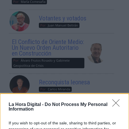
Por
María Comesaña
Votantes y votados
Por
Juan Manuel Beltrán
El Conflicto de Oriente Medio:
Un Nuevo Orden Autoritario
en Construcción
Por
Álvaro Frutos Rosado y Gabinete
Geopolítica de Crisis
Reconquista leonesa
Por
Carlos Miranda
La Hora Digital -
Do Not Process My Personal
Clara Campoamor: Mi sueño,
Information
mi pesadilla
Por
María Pérez Herrero
If you wish to opt-out of the sale, sharing to third parties, or
processing of your personal or sensitive information for