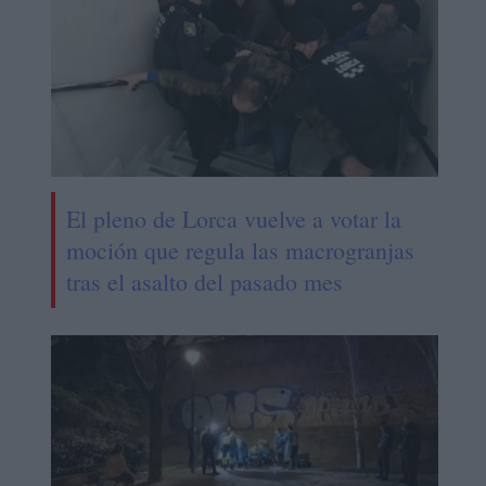
El pleno de Lorca vuelve a votar la
moción que regula las macrogranjas
tras el asalto del pasado mes