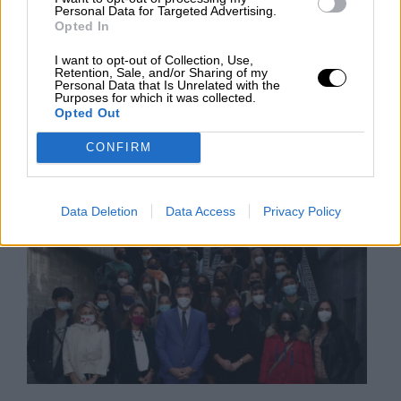
realizado entre septiembre y diciembre en las 17
Personal Data for Targeted Advertising.
comunidades autónomas y que servido para
Opted In
buscar soluciones a cuestiones tan importantes
como la energía, la digitalización, la ciencia, la
I want to opt-out of Collection, Use,
pobreza, la desigualdad, etc.
Retention, Sale, and/or Sharing of my
Personal Data that Is Unrelated with the
Purposes for which it was collected.
Opted Out
MARTES, 14 DICIEMBRE 2021
CONFIRM
AUTOR JOSE LUIS MARTÍN
Mas artículos del mismo autor/a
Data Deletion
Data Access
Privacy Policy