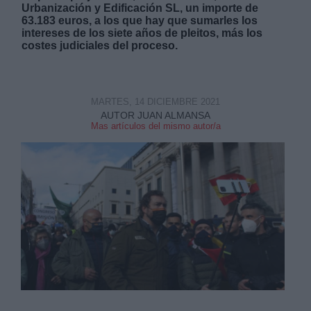
Urbanización y Edificación SL, un importe de
63.183 euros, a los que hay que sumarles los
intereses de los siete años de pleitos, más los
costes judiciales del proceso.
Derechos:
MARTES, 14 DICIEMBRE 2021
AUTOR JUAN ALMANSA
Mas artículos del mismo autor/a
link
Información adicional
link