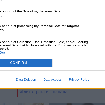
In
o opt-out of the Sale of my Personal Data.
CIAS RELACIONADAS
In
to opt-out of processing my Personal Data for Targeted
ing.
In
o opt-out of Collection, Use, Retention, Sale, and/or Sharing
ersonal Data that Is Unrelated with the Purposes for which it
lected.
Out
CONFIRM
Mario García de Castro: "Todas estas
Data Deletion
Data Access
Privacy Policy
conquistas siguen siendo un camino
abierto para el mañana"