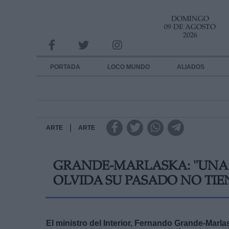
DOMINGO
INFORMACION SOBRE LA PROTECCIÓN DE TUS DATOS
09 DE AGOSTO
2026
Responsable:
Finalidad:
PORTADA
LOCO MUNDO
ALIADOS
Datos tratados:
Legitimación:
Destinatarios:
|
ARTE
ARTE
Derechos:
GRANDE-MARLASKA: "UNA 
link
OLVIDA SU PASADO NO TIE
Información adicional
link
El ministro del Interior, Fernando Grande-Marl