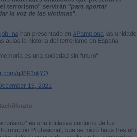
l terrorismo" servirán "
para aportar
dar la voz de las víctimas
".
ob_na
han presentado en
#Pamplona
las unidade
as aulas la historia del terrorismo en España
memoria es una sociedad sin futuro"
ter.com/qJ8F3nljYQ
December 13, 2021
achillerato
rrorismo" es una iniciativa conjunta de los
y Formación Profesional, que se inició hace tres añ
iales didácticos que desarrollasen los contenidos