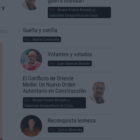
guerra mundial?
 y
Por
Álvaro Frutos Rosado y
Gabinete Geopolítica de Crisis
Suelta y confía
2021
Por
María Comesaña
Votantes y votados
Por
Juan Manuel Beltrán
El Conflicto de Oriente
Medio: Un Nuevo Orden
Autoritario en Construcción
Por
Álvaro Frutos Rosado y
Gabinete Geopolítica de Crisis
Reconquista leonesa
Por
Carlos Miranda