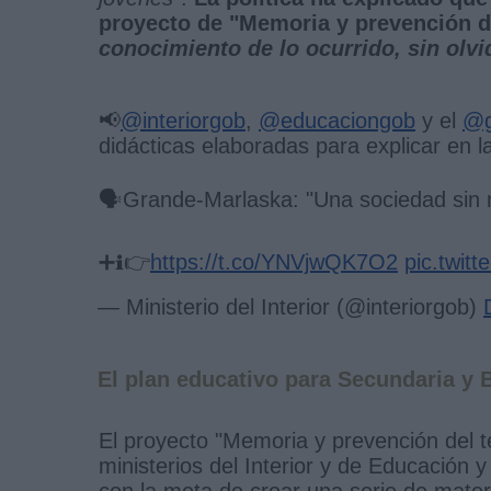
proyecto de "Memoria y prevención de
conocimiento de lo ocurrido, sin olvi
📢
@interiorgob
,
@educaciongob
y el
@g
didácticas elaboradas para explicar en l
🗣️Grande-Marlaska: "Una sociedad sin 
➕ℹ️👉
https://t.co/YNVjwQK7O2
pic.twit
— Ministerio del Interior (@interiorgob)
El plan educativo para Secundaria y B
El proyecto "Memoria y prevención del te
ministerios del Interior y de Educación 
con la meta de crear una serie de mater