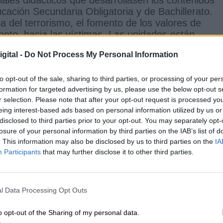
ucación Secundaria Obligatoria y de Bachillerato.
ia del terrorismo, el fomento de los valores de
espeto hacia las víctimas. Las unidades están
án y gallego.
gital -
Do Not Process My Personal Information
embre de 2018 y está destinada a alumnos de
to opt-out of the sale, sharing to third parties, or processing of your per
A esta se suman las seis nuevas unidades
formation for targeted advertising by us, please use the below opt-out s
ignaturas como Historia, Valores Éticos, Filosofía
r selection. Please note that after your opt-out request is processed y
ias sesiones e incorpora actividades a realizar por
eing interest-based ads based on personal information utilized by us or
participación activa del estudiante y a fomentar su
disclosed to third parties prior to your opt-out. You may separately opt-
losure of your personal information by third parties on the IAB’s list of
. This information may also be disclosed by us to third parties on the
IA
Participants
that may further disclose it to other third parties.
an colaborado de manera activa el Centro
smo y la Fundación Víctimas del Terrorismo
,
aciones que agrupan a los integrantes del colectiv
l Data Processing Opt Outs
ndo Grande Marlaska
España
Bachillerato
Secundaria
o opt-out of the Sharing of my personal data.