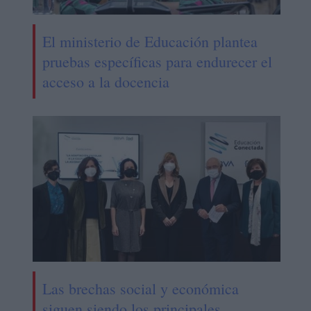
El ministerio de Educación plantea
pruebas específicas para endurecer el
acceso a la docencia
Las brechas social y económica
siguen siendo los principales