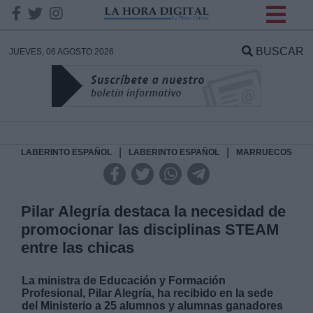
INFORMACION SOBRE LA
PROTECCIÓN DE TUS
BUSCAR
JUEVES, 06 AGOSTO 2026
DATOS
Responsable:
Finalidad:
|
|
LABERINTO ESPAÑOL
LABERINTO ESPAÑOL
MARRUECOS
Datos tratados:
Pilar Alegría destaca la necesidad de
promocionar las disciplinas STEAM
entre las chicas
Legitimación:
La ministra de Educación y Formación
Destinatarios:
Profesional, Pilar Alegría, ha recibido en la sede
del Ministerio a 25 alumnos y alumnas ganadores