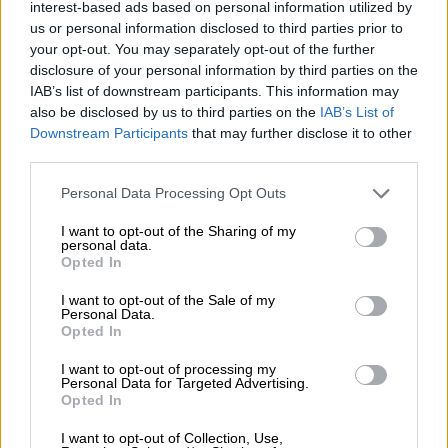
interest-based ads based on personal information utilized by
Votantes y votados
us or personal information disclosed to third parties prior to
your opt-out. You may separately opt-out of the further
Por
Juan Manuel Beltrán
disclosure of your personal information by third parties on the
IAB’s list of downstream participants. This information may
El Conflicto de Oriente Medio:
also be disclosed by us to third parties on the
IAB’s List of
Un Nuevo Orden Autoritario
Downstream Participants
that may further disclose it to other
en Construcción
third parties.
Por
Álvaro Frutos Rosado y Gabinete
Personal Data Processing Opt Outs
Geopolítica de Crisis
I want to opt-out of the Sharing of my
personal data.
Reconquista leonesa
Opted In
Por
Carlos Miranda
I want to opt-out of the Sale of my
Personal Data.
Clara Campoamor: Mi sueño,
Opted In
mi pesadilla
I want to opt-out of processing my
Por
María Pérez Herrero
Personal Data for Targeted Advertising.
Opted In
I want to opt-out of Collection, Use,