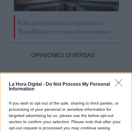
Educación plantea reorganizar el
Bachillerato en cinco nuevas ramas
OPINIONES DIVERSAS
¿La ciudadanía de Occidente
es consciente del riesgo de
La Hora Digital -
Do Not Process My Personal
una tercera guerra mundial?
Information
Por
Álvaro Frutos Rosado y Gabinete
Geopolítica de Crisis
If you wish to opt-out of the sale, sharing to third parties, or
processing of your personal or sensitive information for
targeted advertising by us, please use the below opt-out
Suelta y confía
section to confirm your selection. Please note that after your
Por
María Comesaña
opt-out request is processed you may continue seeing