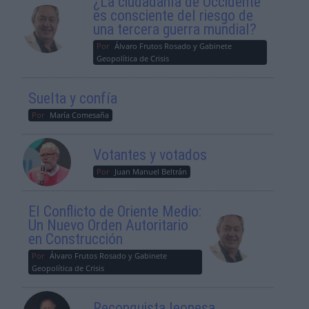
¿La ciudadanía de Occidente
es consciente del riesgo de
una tercera guerra mundial?
Por
Álvaro Frutos Rosado y Gabinete
Geopolítica de Crisis
Suelta y confía
Por
María Comesaña
Votantes y votados
Por
Juan Manuel Beltrán
El Conflicto de Oriente Medio:
Un Nuevo Orden Autoritario
en Construcción
Por
Álvaro Frutos Rosado y Gabinete
Geopolítica de Crisis
Reconquista leonesa