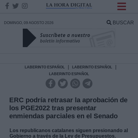
INFORMACION SOBRE LA
PROTECCIÓN DE TUS
BUSCAR
DOMINGO, 09 AGOSTO 2026
DATOS
Responsable:
Finalidad:
|
|
LABERINTO ESPAÑOL
LABERINTO ESPAÑOL
LABERINTO ESPAÑOL
Datos tratados:
ERC podría retrasar la aprobación de
los PGE2022 tras presentar
Legitimación:
enmiendas parciales en el Senado
Destinatarios:
Los republicanos catalanes siguen presionando al
Gobierno a través de la Ley de Presupuestos.