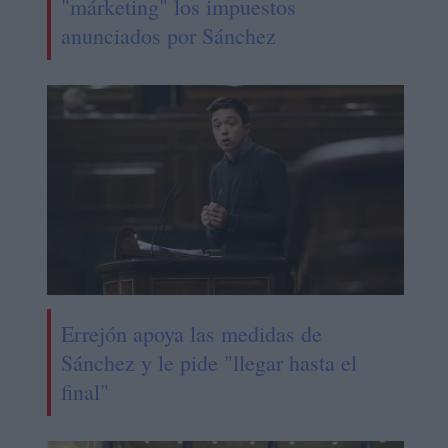
"márketing" los impuestos
anunciados por Sánchez
Errejón apoya las medidas de
Sánchez y le pide "llegar hasta el
final"