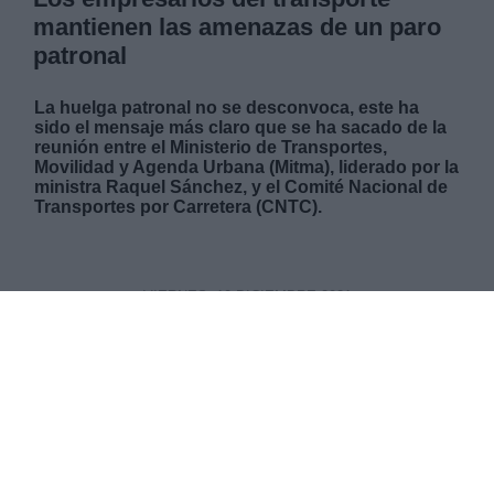
mantienen las amenazas de un paro
patronal
La huelga patronal no se desconvoca, este ha
sido el mensaje más claro que se ha sacado de la
reunión entre el Ministerio de Transportes,
Movilidad y Agenda Urbana (Mitma), liderado por la
ministra Raquel Sánchez, y el Comité Nacional de
Transportes por Carretera (CNTC).
VIERNES, 10 DICIEMBRE 2021
AUTOR JUAN ALMANSA
Mas artículos del mismo autor/a