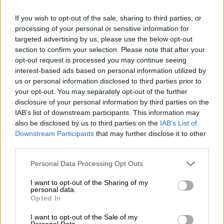
Ciudadanos
, El PP, Teruel Existe o PRC han
presentado enmiendas
. En total se tienen que
If you wish to opt-out of the sale, sharing to third parties, or
debatir
3.952 enmiendas
y solo PNV, PAR y
processing of your personal or sensitive information for
Vox han optado por no presentar ninguna de
targeted advertising by us, please use the below opt-out
ellas.
section to confirm your selection. Please note that after your
opt-out request is processed you may continue seeing
interest-based ads based on personal information utilized by
El PP ha sido el que más enmiendas ha
us or personal information disclosed to third parties prior to
registrado, con un total de
2.125;
les sigue el
your opt-out. You may separately opt-out of the further
grupo en el que están
Ciudadanos, Teruel
disclosure of your personal information by third parties on the
Existe y PRC, con 677 enmiendas;
luego el
IAB’s list of downstream participants. This information may
Grupo Nacionalista, en el que está Junts y
also be disclosed by us to third parties on the
IAB’s List of
Coalición Canaria, con
578 enmiendas
;
Downstream Participants
that may further disclose it to other
después se sitúa el Grupo Izquierda
third parties.
Confederal, con
536 enmiendas parciales
;
posteriormente el Grupo ERC-Bildu, con
17
Personal Data Processing Opt Outs
enmiendas,
y por último, el Grupo Mixto, con
15 enmiendas, que habría que sumar otras
I want to opt-out of the Sharing of my
cuatro de otros autores.
personal data.
Opted In
I want to opt-out of the Sale of my
Personal Data.