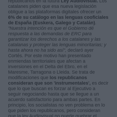
republicanos en la futura
Ley Audiovisual.
Los
catalanes piden que esa nueva legislación
obligue a las plataformas digitales ofrecer un
6% de su catálogo en las lenguas cooficiales
de España (Euskera, Galego y Catalán)
.
"Nuestra intención es que el Gobierno dé
respuesta a las demandas de ERC para
garantizar los derechos a los catalanes y las
catalanas y proteger las lenguas minoritarias; y
hasta ahora no ha sido así",
declaró ayer
Cortés. Por este motivo han presentado
enmiendas territoriales que afectan a
inversiones en el Delta del Ebro, en el
Maresme, Tarragona o Lleida. Se trata de
modificaciones que
los republicanos
consideran que son 'instrumentales',
es decir
que lo que buscan es forzar al Ejecutivo a
seguir negociando hasta que se llegue a un
acuerdo satisfactorio para ambas partes. En
principio, los socialistas no ven problema en lo
que piden los republicanos, pero consideran
que la ley Audiovisual no puede quebrar el