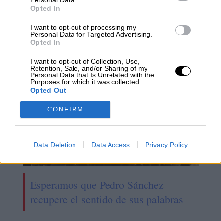
Opted In
PGE2022
Presupuestos Generales del Estado
PSOE
Senado
cuentas públicas
I want to opt-out of processing my
Personal Data for Targeted Advertising.
Opted In
NOTICIAS RELACIONADAS
I want to opt-out of Collection, Use,
Retention, Sale, and/or Sharing of my
Personal Data that Is Unrelated with the
Purposes for which it was collected.
Opted Out
CONFIRM
Data Deletion
Data Access
Privacy Policy
Esperamos que Pedro Sánchez
recupere el sentido de sus palabras