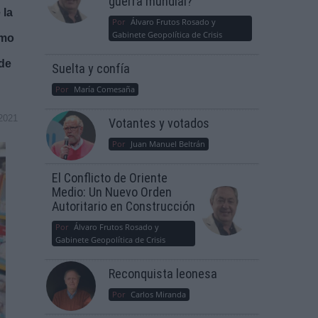
guerra mundial?
 la
Por
Álvaro Frutos Rosado y
Gabinete Geopolítica de Crisis
umo
 de
Suelta y confía
Por
María Comesaña
2021
Votantes y votados
Por
Juan Manuel Beltrán
El Conflicto de Oriente
Medio: Un Nuevo Orden
Autoritario en Construcción
Por
Álvaro Frutos Rosado y
Gabinete Geopolítica de Crisis
Reconquista leonesa
Por
Carlos Miranda