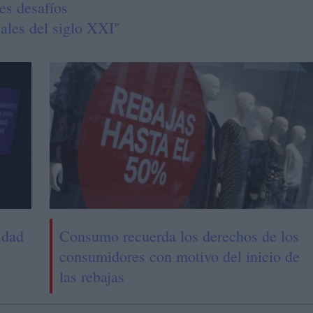
es desafíos
ales del siglo XXI"
ldad
Consumo recuerda los derechos de los
consumidores con motivo del inicio de
las rebajas