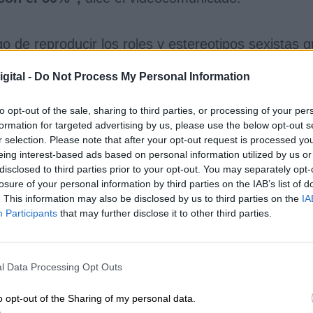
go de reproducir los roles y estereotipos sexistas 
obre estereotipos y roles de género en publicidad
res en 2020 demostró que
casi el 40% de los
gital -
Do Not Process My Personal Information
relacionados con la belleza y los cuidados,
os a niños se relaciona con profesiones como
to opt-out of the sale, sharing to third parties, or processing of your per
formation for targeted advertising by us, please use the below opt-out s
r selection. Please note that after your opt-out request is processed y
eing interest-based ads based on personal information utilized by us or
s y afectan negativamente tanto a ellos como a ell
disclosed to third parties prior to your opt-out. You may separately opt-
losure of your personal information by third parties on the IAB’s list of
ión de su personalidad, sus habilidades y sus
. This information may also be disclosed by us to third parties on the
IA
de los juguetes y juegos libre de estereotipos
Participants
that may further disclose it to other third parties.
na población que, a través del juego, aprende a
 el secretario general de Consumo y Juego,
Rafael
l Data Processing Opt Outs
sumo, Alberto Garzón, durante la inauguración del
o opt-out of the Sharing of my personal data.
icidad: ¿cómo actuar desde las políticas públicas?'