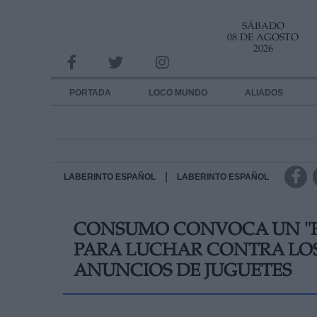
SÁBADO
INFORMACION SOBRE LA PROTECCIÓN DE TUS DATOS
08 DE AGOSTO
2026
Responsable:
Finalidad:
PORTADA
LOCO MUNDO
ALIADOS
Datos tratados:
Legitimación:
Destinatarios:
|
LABERINTO ESPAÑOL
LABERINTO ESPAÑOL
Derechos:
CONSUMO CONVOCA UN "PA
link
PARA LUCHAR CONTRA LOS
Información adicional
link
ANUNCIOS DE JUGUETES