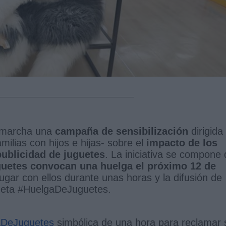
n marcha una
campaña de sensibilización
dirigida
amilias con hijos e hijas- sobre el
impacto de los
publicidad de juguetes
. La iniciativa se compone
guetes convocan una huelga el próximo 12 de
ugar con ellos durante unas horas y la difusión de
queta #HuelgaDeJuguetes.
aDeJuguetes
simbólica de una hora para reclamar 