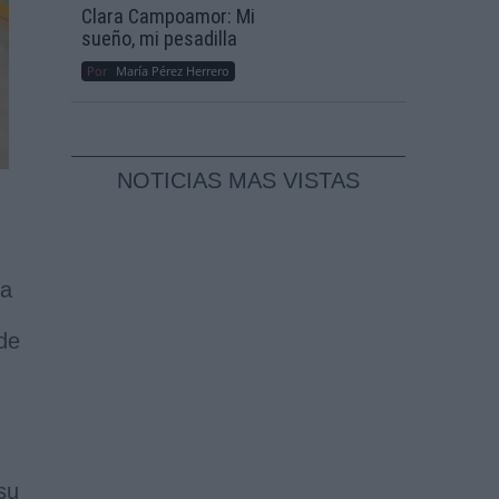
Clara Campoamor: Mi
sueño, mi pesadilla
Por
María Pérez Herrero
NOTICIAS MAS VISTAS
 a
 de
su