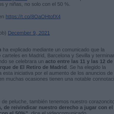
s y niñas, no solo con el 50 %.
 en
https://t.co/8OaOHtofX4
ob)
December 9, 2021
n
ha explicado mediante un comunicado que la
arteles en Madrid, Barcelona y Sevilla y termina
ndo se celebrara un
acto entre las 11 y las 12 de 
arque de El Retiro de Madrid
. Se ha elegido la
esta iniciativa por el aumento de los anuncios de
 en muchas ocasiones tienen una notable connotac
 de peluche, también tenemos nuestro corazoncito
 de reivindicar nuestro derecho a jugar con el
con el 50%”,
dice el videocomunicado.