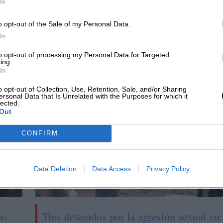
In
guía para ayudar a las familias a escoger juguetes
o opt-out of the Sale of my Personal Data.
In
to opt-out of processing my Personal Data for Targeted
ing.
In
CIAS RELACIONADAS
o opt-out of Collection, Use, Retention, Sale, and/or Sharing
ersonal Data that Is Unrelated with the Purposes for which it
lected.
Out
CONFIRM
Data Deletion
Data Access
Privacy Policy
as
Tres detenidos por la agresión sexual en