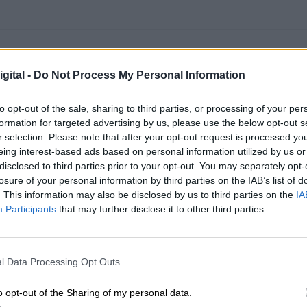
gital -
Do Not Process My Personal Information
to opt-out of the sale, sharing to third parties, or processing of your per
OR COVID EN UCI SUPERA EL 10%, EL
formation for targeted advertising by us, please use the below opt-out s
r selection. Please note that after your opt-out request is processed y
PTIEMBRE
eing interest-based ads based on personal information utilized by us or
disclosed to third parties prior to your opt-out. You may separately opt-
losure of your personal information by third parties on the IAB’s list of
. This information may also be disclosed by us to third parties on the
IA
fican una significativa subida de contagios, pues aumenta
Participants
that may further disclose it to other third parties.
gar a los 948, según los últimos datos del Ministerio de
padas por afectados por coronavirus. El índice está a un
foro aplicado por la Comisión de Salud Pública, aunque el
 mitad en comparación con 2020.
l Data Processing Opt Outs
JUEVES, 09 DICIEMBRE 
o opt-out of the Sharing of my personal data.