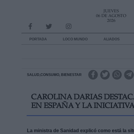
JUEVES
INFORMACION SOBRE LA PROTECCIÓN DE TUS DATOS
06 DE AGOSTO
2026
Responsable:
Finalidad:
PORTADA
LOCO MUNDO
ALIADOS
Datos tratados:
Legitimación:
Destinatarios:
SALUD,CONSUMO, BIENESTAR
Derechos:
CAROLINA DARIAS DESTAC
link
EN ESPAÑA Y LA INICIATI
Información adicional
link
La ministra de Sanidad explicó como está la si