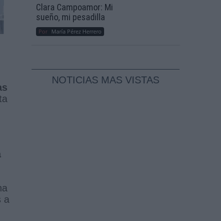
Clara Campoamor: Mi
sueño, mi pesadilla
Por
María Pérez Herrero
NOTICIAS MAS VISTAS
as
ta
a
ha
s a