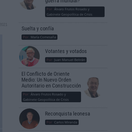
guerra mundial?
Por
Álvaro Frutos Rosado y
Gabinete Geopolítica de Crisis
2021
Suelta y confía
Por
María Comesaña
Votantes y votados
Por
Juan Manuel Beltrán
El Conflicto de Oriente
Medio: Un Nuevo Orden
Autoritario en Construcción
Por
Álvaro Frutos Rosado y
Gabinete Geopolítica de Crisis
Reconquista leonesa
Por
Carlos Miranda