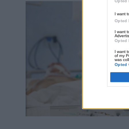
Opted 
I want t
Opted 
I want 
Advertis
Opted 
I want t
of my P
was col
Opted 