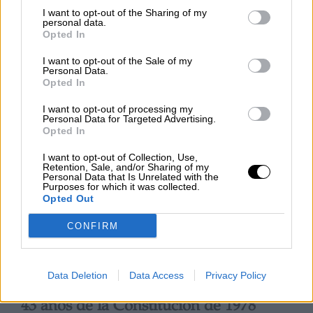
Reconquista leonesa
I want to opt-out of the Sharing of my
personal data.
Por
Carlos Miranda
Opted In
Clara Campoamor: Mi sueño,
I want to opt-out of the Sale of my
Personal Data.
mi pesadilla
Opted In
Por
María Pérez Herrero
I want to opt-out of processing my
Personal Data for Targeted Advertising.
Opted In
I want to opt-out of Collection, Use,
NOTICIAS MAS VISTAS
Retention, Sale, and/or Sharing of my
Personal Data that Is Unrelated with the
Purposes for which it was collected.
Opted Out
CONFIRM
|
LABERINTO ESPAÑOL
LABERINTO ESPAÑOL
Data Deletion
Data Access
Privacy Policy
43 años de la Constitución de 1978