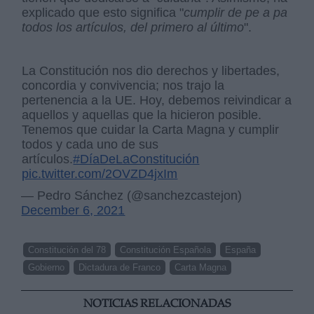
explicado que esto significa "
cumplir de pe a pa
todos los artículos, del primero al último
".
La Constitución nos dio derechos y libertades,
concordia y convivencia; nos trajo la
pertenencia a la UE. Hoy, debemos reivindicar a
aquellos y aquellas que la hicieron posible.
Tenemos que cuidar la Carta Magna y cumplir
todos y cada uno de sus
artículos.
#DíaDeLaConstitución
pic.twitter.com/2OVZD4jxIm
— Pedro Sánchez (@sanchezcastejon)
December 6, 2021
Constitución del 78
Constitución Española
España
Gobierno
Dictadura de Franco
Carta Magna
NOTICIAS RELACIONADAS