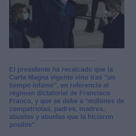
El presidente ha recalcado que la
Carta Magna vigente vino tras "un
tiempo infame", en referencia al
régimen dictatorial de Francisco
Franco, y que se debe a "millones de
compatriotas, padres, madres,
abuelos y abuelas que la hicieron
posible"