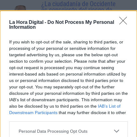
¿La ciudadanía de Occidente
es consciente del riesgo de
una tercera guerra mundial?
La Hora Digital -
Do Not Process My Personal
Por
Álvaro Frutos Rosado y Gabinete
Information
Geopolítica de Crisis
If you wish to opt-out of the sale, sharing to third parties, or
Suelta y confía
processing of your personal or sensitive information for
Por
María Comesaña
targeted advertising by us, please use the below opt-out
section to confirm your selection. Please note that after your
opt-out request is processed you may continue seeing
Votantes y votados
interest-based ads based on personal information utilized by
Por
Juan Manuel Beltrán
us or personal information disclosed to third parties prior to
your opt-out. You may separately opt-out of the further
disclosure of your personal information by third parties on the
El Conflicto de Oriente Medio:
IAB’s list of downstream participants. This information may
Un Nuevo Orden Autoritario
also be disclosed by us to third parties on the
IAB’s List of
en Construcción
Downstream Participants
that may further disclose it to other
Por
Álvaro Frutos Rosado y Gabinete
third parties.
Geopolítica de Crisis
Personal Data Processing Opt Outs