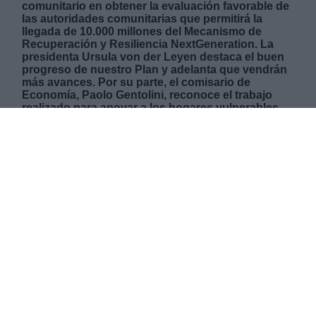
comunitario en obtener la evaluación favorable de
las autoridades comunitarias que permitirá la
llegada de 10.000 millones del Mecanismo de
Recuperación y Resiliencia NextGeneration. La
presidenta Ursula von der Leyen destaca el buen
progreso de nuestro Plan y adelanta que vendrán
más avances. Por su parte, el comisario de
Economía, Paolo Gentolini, reconoce el trabajo
realizado para apoyar a los hogares vulnerables,
para digitalizar las pymes y para consolidar un
futuro 100% eléctrico.
MARTES, 07 DICIEMBRE 2021
AUTOR JOSE LUIS MARTÍN
Mas artículos del mismo autor/a