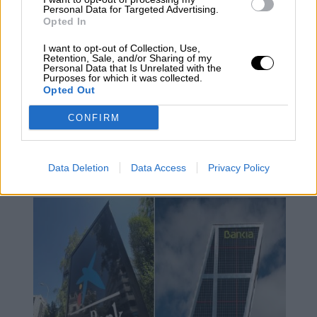
Personal Data for Targeted Advertising.
Opted In
I want to opt-out of Collection, Use,
Retention, Sale, and/or Sharing of my
Personal Data that Is Unrelated with the
Purposes for which it was collected.
Opted Out
El BBVA y el Banco Sabadell
confirman un proceso de negociación
CONFIRM
para su fusión que los posicionaría
como el segundo banco de España
Data Deletion
Data Access
Privacy Policy