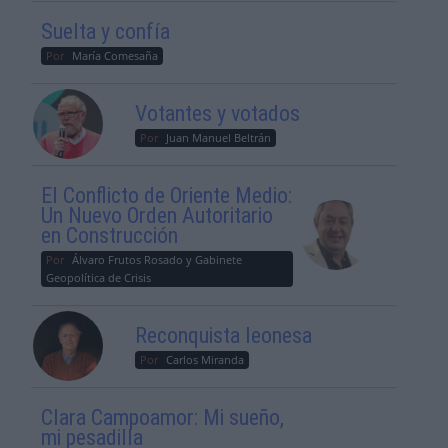
Suelta y confía
Por
María Comesaña
Votantes y votados
Por
Juan Manuel Beltrán
El Conflicto de Oriente Medio:
Un Nuevo Orden Autoritario
en Construcción
Por
Álvaro Frutos Rosado y Gabinete
Geopolítica de Crisis
Reconquista leonesa
Por
Carlos Miranda
Clara Campoamor: Mi sueño,
mi pesadilla