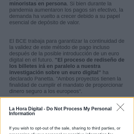
minoristas en persona
. Si bien durante la
pandemia aumentaron los pagos sin efectivo, la
demanda ha vuelto a crecer debido a su papel
esencial de depósito de valor.
El BCE trabaja para garantizar la continuidad de
la validez de este método de pago incluso
después de la posible introducción de un euro
digital en el futuro.
"El proceso de rediseño de
los billetes irá en paralelo a nuestra
investigación sobre un euro digital"
ha
declarado Panetta. "Ambos proyectos tienen la
finalidad de cumplir el mandato de proporcionar
dinero seguro a los europeos".
Banco Central Europeo
dinero
eurozona
billetes
La Hora Digital -
Do Not Process My Personal
Information
NOTICIAS RELACIONADAS
If you wish to opt-out of the sale, sharing to third parties, or