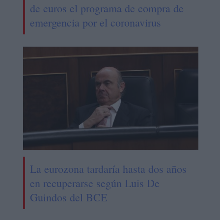
de euros el programa de compra de
emergencia por el coronavirus
La eurozona tardaría hasta dos años
en recuperarse según Luis De
Guindos del BCE