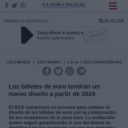
INFORMACION SOBRE LA
PROTECCIÓN DE TUS
BUSCAR
VIERNES, 07 AGOSTO 2026
DATOS
Responsable:
Finalidad:
|
|
LOCO MUNDO
LOCO MUNDO
L A I.A. Y SUS CONSECUENCIAS
Datos tratados:
Los billetes de euro tendrán un
nuevo diseño a partir de 2024
Legitimación:
El BCE comenzará un proceso para cambiar el
diseño de los billetes de euro con la colaboración
Destinatarios:
de los ciudadanos de la zona euro. La institución
quiere seguir garantizando el uso del dinero en
metálico para los europeos a la vez que investiga